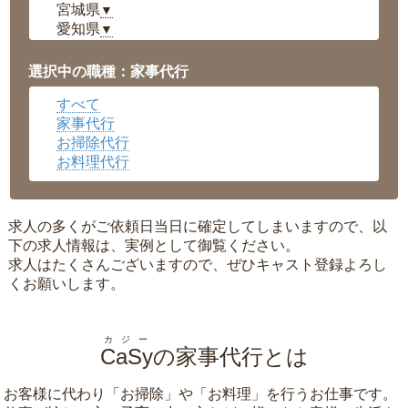
宮城県
▼
愛知県
▼
福井県
▼
岡山県
▼
選択中の職種：家事代行
広島県
▼
すべて
沖縄県
▼
家事代行
お掃除代行
お料理代行
求人の多くがご依頼日当日に確定してしまいますので、以
下の求人情報は、実例として御覧ください。
求人はたくさんございますので、ぜひキャスト登録よろし
くお願いします。
カジー
CaSy
の家事代行とは
お客様に代わり「
お掃除
」や「
お料理
」を行うお仕事です。