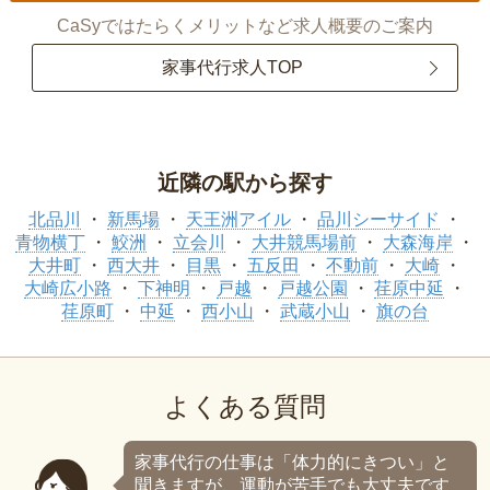
CaSyではたらくメリットなど求人概要のご案内
家事代行求人TOP
近隣の駅から探す
北品川
新馬場
天王洲アイル
品川シーサイド
青物横丁
鮫洲
立会川
大井競馬場前
大森海岸
大井町
西大井
目黒
五反田
不動前
大崎
大崎広小路
下神明
戸越
戸越公園
荏原中延
荏原町
中延
西小山
武蔵小山
旗の台
よくある質問
家事代行の仕事は「体力的にきつい」と
聞きますが、運動が苦手でも大丈夫です