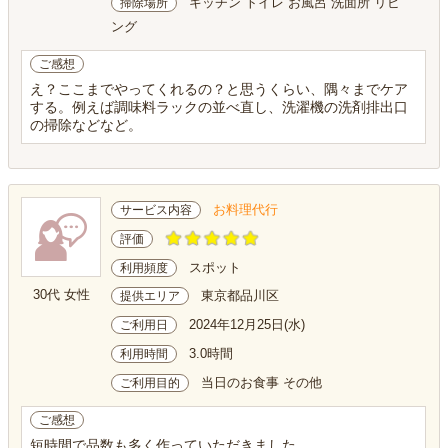
キッチン トイレ お風呂 洗面所 リビ
掃除場所
ング
ご感想
え？ここまでやってくれるの？と思うくらい、隅々までケア
する。例えば調味料ラックの並べ直し、洗濯機の洗剤排出口
の掃除などなど。
お料理代行
サービス内容
評価
スポット
利用頻度
30代 女性
東京都品川区
提供エリア
2024年12月25日(水)
ご利用日
3.0時間
利用時間
当日のお食事 その他
ご利用目的
ご感想
短時間で品数も多く作っていただきました。