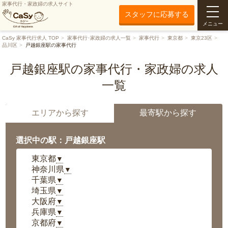
家事代行・家政婦の求人サイト
スタッフに応募する
メニュー
CaSy 家事代行求人 TOP
家事代行･家政婦の求人一覧
家事代行
東京都
東京23区
品川区
戸越銀座駅の家事代行
戸越銀座駅の家事代行・家政婦の求人
一覧
エリアから探す
最寄駅から探す
選択中の駅：戸越銀座駅
東京都
▼
神奈川県
▼
千葉県
▼
埼玉県
▼
大阪府
▼
兵庫県
▼
京都府
▼