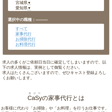
宮城県
▼
愛知県
▼
福井県
▼
岡山県
▼
選択中の職種：———
広島県
▼
すべて
沖縄県
▼
家事代行
お掃除代行
お料理代行
求人の多くがご依頼日当日に確定してしまいますので、以
下の求人情報は、実例として御覧ください。
求人はたくさんございますので、ぜひキャスト登録よろし
くお願いします。
カジー
CaSy
の家事代行とは
お客様に代わり「
お掃除
」や「
お料理
」を行うお仕事です。