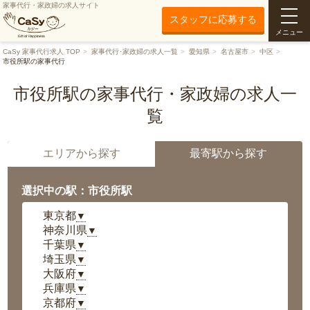
家事代行・家政婦の求人サイト
スタッフに応募する
メニュー
CaSy 家事代行求人 TOP
家事代行･家政婦の求人一覧
愛知県
名古屋市
中区
市役所駅の家事代行
市役所駅の家事代行・家政婦の求人一
覧
エリアから探す
最寄駅から探す
選択中の駅：市役所駅
東京都
▼
神奈川県
▼
千葉県
▼
埼玉県
▼
大阪府
▼
兵庫県
▼
京都府
▼