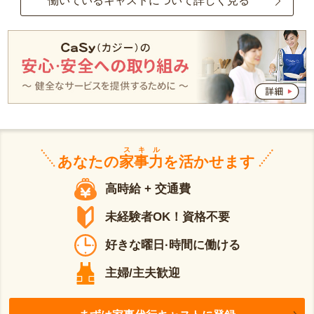
働いているキャストについて詳しく見る
スキル
あなたの
家事力
を活かせます
高時給 + 交通費
未経験者OK！資格不要
好きな曜日·時間に働ける
主婦/主夫歓迎