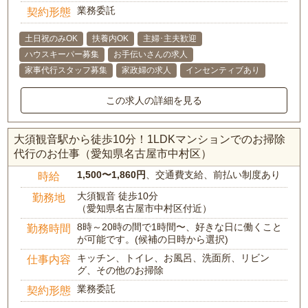
業務委託
契約形態
土日祝のみOK
扶養内OK
主婦･主夫歓迎
ハウスキーパー募集
お手伝いさんの求人
家事代行スタッフ募集
家政婦の求人
インセンティブあり
この求人の詳細を見る
大須観音駅から徒歩10分！1LDKマンションでのお掃除
代行のお仕事（愛知県名古屋市中村区）
1,500〜1,860円
、交通費支給、前払い制度あり
時給
大須観音 徒歩10分
勤務地
（愛知県名古屋市中村区付近）
8時～20時の間で1時間〜、好きな日に働くこと
勤務時間
が可能です。(候補の日時から選択)
キッチン、トイレ、お風呂、洗面所、リビン
仕事内容
グ、その他のお掃除
業務委託
契約形態