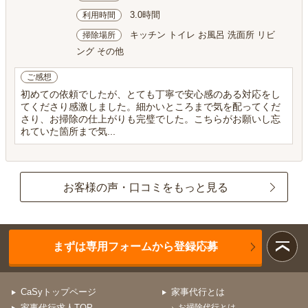
3.0時間
利用時間
キッチン トイレ お風呂 洗面所 リビ
掃除場所
ング その他
ご感想
初めての依頼でしたが、とても丁寧で安心感のある対応をし
てくださり感激しました。細かいところまで気を配ってくだ
さり、お掃除の仕上がりも完璧でした。こちらがお願いし忘
れていた箇所まで気...
お客様の声・口コミをもっと見る
まずは専用フォームから登録応募
CaSyトップページ
家事代行とは
家事代行求人TOP
お掃除代行とは