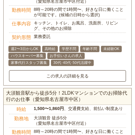
（愛知県名古屋市中区付近）
8時～20時の間で1時間〜、好きな日に働くこと
勤務時間
が可能です。(候補の日時から選択)
キッチン、トイレ、お風呂、洗面所、リビン
仕事内容
グ、その他のお掃除
業務委託
契約形態
週2〜3日からOK
高時給
学歴不問
年齢不問
未経験OK
ハウスキーパー募集
お手伝いさんの求人
家事代行スタッフ募集
30代･40代･50代活躍中
この求人の詳細を見る
大須観音駅から徒歩5分！2LDKマンションでのお掃除代
行のお仕事（愛知県名古屋市中区）
1,500〜1,860円
、交通費支給、前払い制度あり
時給
大須観音 徒歩5分
勤務地
（愛知県名古屋市中区付近）
8時～20時の間で1時間〜、好きな日に働くこと
勤務時間