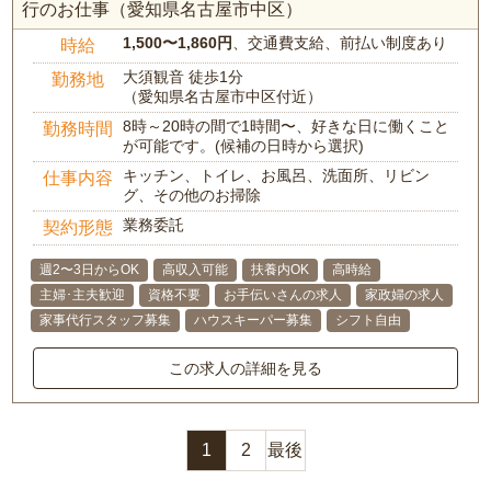
行のお仕事（愛知県名古屋市中区）
1,500〜1,860円
、交通費支給、前払い制度あり
時給
大須観音 徒歩1分
勤務地
（愛知県名古屋市中区付近）
8時～20時の間で1時間〜、好きな日に働くこと
勤務時間
が可能です。(候補の日時から選択)
キッチン、トイレ、お風呂、洗面所、リビン
仕事内容
グ、その他のお掃除
業務委託
契約形態
週2〜3日からOK
高収入可能
扶養内OK
高時給
主婦･主夫歓迎
資格不要
お手伝いさんの求人
家政婦の求人
家事代行スタッフ募集
ハウスキーパー募集
シフト自由
この求人の詳細を見る
1
2
最後