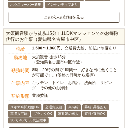
ハウスキーパー募集
インセンティブあり
この求人の詳細を見る
大須観音駅から徒歩15分！1LDKマンションでのお掃除
代行のお仕事（愛知県名古屋市中区）
1,500〜1,860円
、交通費支給、前払い制度あり
時給
大須観音 徒歩15分
勤務地
（愛知県名古屋市中区付近）
8時～20時の間で1時間〜、好きな日に働くこと
勤務時間
が可能です。(候補の日時から選択)
キッチン、トイレ、お風呂、洗面所、リビン
仕事内容
グ、その他のお掃除
業務委託
契約形態
スキマ時間勤務OK
交通費支給
高時給
昇給･昇格あり
高収入可能
ブランクOK
家政婦の求人
直行･直帰OK
30代･40代･50代活躍中