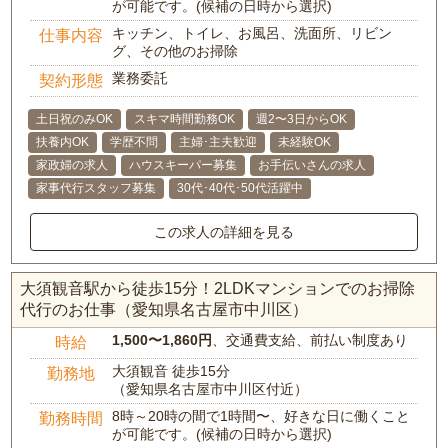
が可能です。(候補の日時から選択)
キッチン、トイレ、お風呂、洗面所、リビン
仕事内容
グ、その他のお掃除
業務委託
契約形態
土日祝のみOK
スキマ時間勤務OK
週2〜3日からOK
扶養内OK
学歴不問
主婦･主夫歓迎
未経験OK
家政婦の求人
ハウスキーパー募集
お手伝いさんの求人
家事代行スタッフ募集
30代･40代･50代活躍中
この求人の詳細を見る
大須観音駅から徒歩15分！2LDKマンションでのお掃除
代行のお仕事（愛知県名古屋市中川区）
1,500〜1,860円
、交通費支給、前払い制度あり
時給
大須観音 徒歩15分
勤務地
（愛知県名古屋市中川区付近）
8時～20時の間で1時間〜、好きな日に働くこと
勤務時間
が可能です。(候補の日時から選択)