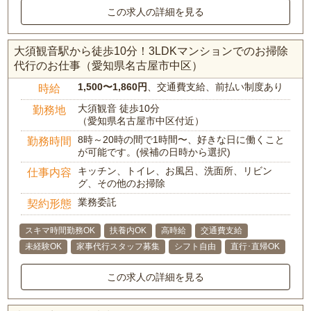
この求人の詳細を見る
大須観音駅から徒歩10分！3LDKマンションでのお掃除
代行のお仕事（愛知県名古屋市中区）
1,500〜1,860円
、交通費支給、前払い制度あり
時給
大須観音 徒歩10分
勤務地
（愛知県名古屋市中区付近）
8時～20時の間で1時間〜、好きな日に働くこと
勤務時間
が可能です。(候補の日時から選択)
キッチン、トイレ、お風呂、洗面所、リビン
仕事内容
グ、その他のお掃除
業務委託
契約形態
スキマ時間勤務OK
扶養内OK
高時給
交通費支給
未経験OK
家事代行スタッフ募集
シフト自由
直行･直帰OK
この求人の詳細を見る