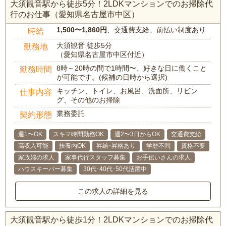
大須観音駅から徒歩5分！2LDKマンションでのお掃除代
行のお仕事（愛知県名古屋市中区）
1,500〜1,860円
、交通費支給、前払い制度あり
時給
大須観音 徒歩5分
勤務地
（愛知県名古屋市中区付近）
8時～20時の間で1時間〜、好きな日に働くこと
勤務時間
が可能です。(候補の日時から選択)
キッチン、トイレ、お風呂、洗面所、リビン
仕事内容
グ、その他のお掃除
業務委託
契約形態
週1〜OK
スキマ時間勤務OK
週2〜3日からOK
交通費支給
高収入可能
扶養内OK
昇給･昇格あり
学歴不問
資格不要
家政婦の求人
家事代行スタッフ募集
お手伝いさんの求人
ハウスキーパー募集
30代･40代･50代活躍中
この求人の詳細を見る
大須観音駅から徒歩1分！2LDKマンションでのお掃除代