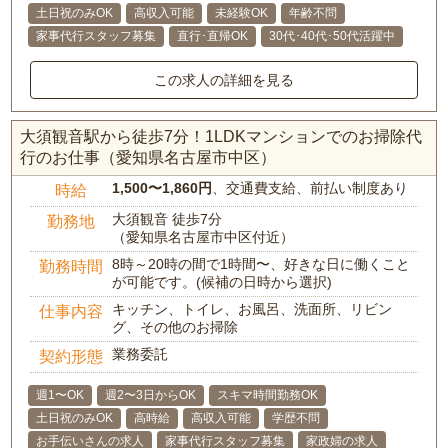
土日祝のみOK
高収入可能
未経験OK
年齢不問
家事代行スタッフ募集
直行･直帰OK
30代･40代･50代活躍中
この求人の詳細を見る
大須観音駅から徒歩7分！1LDKマンションでのお掃除代
行のお仕事（愛知県名古屋市中区）
1,500〜1,860円
、交通費支給、前払い制度あり
時給
大須観音 徒歩7分
勤務地
（愛知県名古屋市中区付近）
8時～20時の間で1時間〜、好きな日に働くこと
勤務時間
が可能です。(候補の日時から選択)
キッチン、トイレ、お風呂、洗面所、リビン
仕事内容
グ、その他のお掃除
業務委託
契約形態
週1〜OK
週2〜3日からOK
スキマ時間勤務OK
土日祝のみOK
高時給
高収入可能
学歴不問
お手伝いさんの求人
家事代行スタッフ募集
家政婦の求人