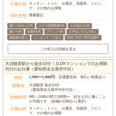
キッチン、トイレ、お風呂、洗面所、リビン
仕事内容
グ、その他のお掃除
業務委託
契約形態
週2〜3日からOK
スキマ時間勤務OK
土日祝のみOK
週1〜OK
扶養内OK
ブランクOK
お手伝いさんの求人
家政婦の求人
インセンティブあり
30代･40代･50代活躍中
この求人の詳細を見る
大須観音駅から徒歩10分！1LDKマンションでのお掃除
代行のお仕事（愛知県名古屋市中区）
1,500〜1,860円
、交通費支給、前払い制度あり
時給
大須観音 徒歩10分
勤務地
（愛知県名古屋市中区付近）
8時～20時の間で1時間〜、好きな日に働くこと
勤務時間
が可能です。(候補の日時から選択)
キッチン、トイレ、お風呂、洗面所、リビン
仕事内容
グ、その他のお掃除