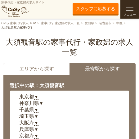
家事代行・家政婦の求人サイト
スタッフに応募する
メニュー
CaSy 家事代行求人 TOP
家事代行･家政婦の求人一覧
愛知県
名古屋市
中区
大須観音駅の家事代行
大須観音駅の家事代行・家政婦の求人
一覧
エリアから探す
最寄駅から探す
選択中の駅：大須観音駅
東京都
▼
神奈川県
▼
千葉県
▼
埼玉県
▼
大阪府
▼
兵庫県
▼
京都府
▼