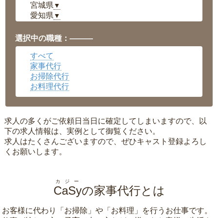
宮城県
▼
愛知県
▼
福井県
▼
岡山県
▼
選択中の職種：———
広島県
▼
すべて
沖縄県
▼
家事代行
お掃除代行
お料理代行
求人の多くがご依頼日当日に確定してしまいますので、以
下の求人情報は、実例として御覧ください。
求人はたくさんございますので、ぜひキャスト登録よろし
くお願いします。
カジー
CaSy
の家事代行とは
お客様に代わり「
お掃除
」や「
お料理
」を行うお仕事です。