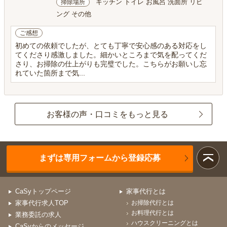
キッチン トイレ お風呂 洗面所 リビ
掃除場所
ング その他
ご感想
初めての依頼でしたが、とても丁寧で安心感のある対応をし
てくださり感激しました。細かいところまで気を配ってくだ
さり、お掃除の仕上がりも完璧でした。こちらがお願いし忘
れていた箇所まで気...
お客様の声・口コミをもっと見る
まずは専用フォームから登録応募
CaSyトップページ
家事代行とは
家事代行求人TOP
お掃除代行とは
お料理代行とは
業務委託の求人
ハウスクリーニングとは
CaSyからのメッセージ