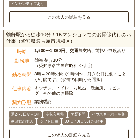
インセンティブあり
この求人の詳細を見る
鶴舞駅から徒歩10分！1Kマンションでのお掃除代行のお
仕事（愛知県名古屋市昭和区）
1,500〜1,860円
、交通費支給、前払い制度あり
時給
鶴舞 徒歩10分
勤務地
（愛知県名古屋市昭和区付近）
8時～20時の間で1時間〜、好きな日に働くこと
勤務時間
が可能です。(候補の日時から選択)
キッチン、トイレ、お風呂、洗面所、リビン
仕事内容
グ、その他のお掃除
業務委託
契約形態
週2〜3日からOK
高収入可能
学歴不問
ハウスキーパー募集
家政婦の求人
シフト自由
30代･40代･50代活躍中
この求人の詳細を見る