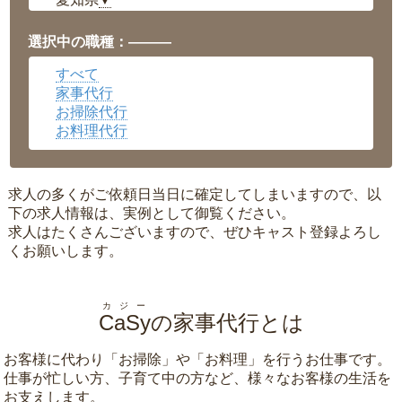
▼
福井県
▼
岡山県
▼
選択中の職種：———
広島県
▼
すべて
沖縄県
▼
家事代行
お掃除代行
お料理代行
求人の多くがご依頼日当日に確定してしまいますので、以
下の求人情報は、実例として御覧ください。
求人はたくさんございますので、ぜひキャスト登録よろし
くお願いします。
カジー
CaSy
の家事代行とは
お客様に代わり「
お掃除
」や「
お料理
」を行うお仕事です。
仕事が忙しい方、子育て中の方など、様々なお客様の生活を
お支えします。