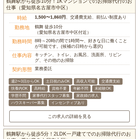
鶴舞駅から徒歩10分！1Kマンションでのお掃除代行のお
仕事（愛知県名古屋市中区）
1,500〜1,860円
、交通費支給、前払い制度あり
時給
鶴舞 徒歩10分
勤務地
（愛知県名古屋市中区付近）
8時～20時の間で1時間〜、好きな日に働くこと
勤務時間
が可能です。(候補の日時から選択)
キッチン、トイレ、お風呂、洗面所、リビン
仕事内容
グ、その他のお掃除
業務委託
契約形態
週2〜3日からOK
土日祝のみOK
高収入可能
交通費支給
扶養内OK
高時給
資格不要
年齢不問
未経験OK
学歴不問
家事代行スタッフ募集
家政婦の求人
ハウスキーパー募集
インセンティブあり
この求人の詳細を見る
鶴舞駅から徒歩5分！2LDK一戸建てでのお掃除代行のお