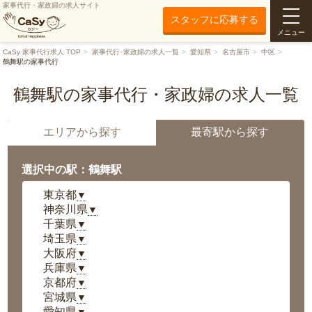
家事代行・家政婦の求人サイト
スタッフに応募する
メニュー
CaSy 家事代行求人 TOP
家事代行･家政婦の求人一覧
愛知県
名古屋市
中区
鶴舞駅の家事代行
鶴舞駅の家事代行・家政婦の求人一覧
エリアから探す
最寄駅から探す
選択中の駅：鶴舞駅
東京都
▼
神奈川県
▼
千葉県
▼
埼玉県
▼
大阪府
▼
兵庫県
▼
京都府
▼
宮城県
▼
愛知県