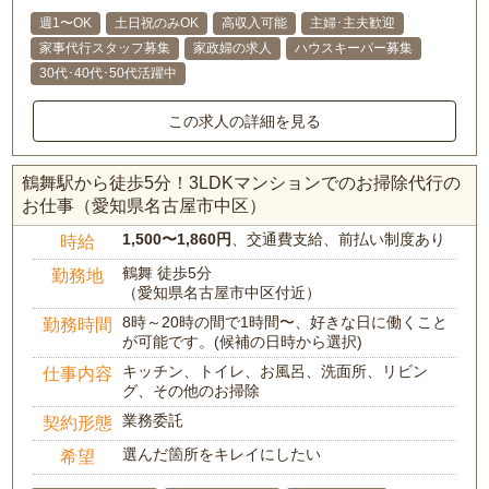
週1〜OK
土日祝のみOK
高収入可能
主婦･主夫歓迎
家事代行スタッフ募集
家政婦の求人
ハウスキーパー募集
30代･40代･50代活躍中
この求人の詳細を見る
鶴舞駅から徒歩5分！3LDKマンションでのお掃除代行の
お仕事（愛知県名古屋市中区）
1,500〜1,860円
、交通費支給、前払い制度あり
時給
鶴舞 徒歩5分
勤務地
（愛知県名古屋市中区付近）
8時～20時の間で1時間〜、好きな日に働くこと
勤務時間
が可能です。(候補の日時から選択)
キッチン、トイレ、お風呂、洗面所、リビン
仕事内容
グ、その他のお掃除
業務委託
契約形態
選んだ箇所をキレイにしたい
希望