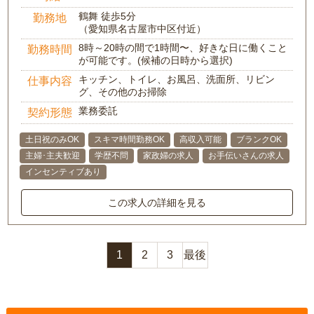
鶴舞 徒歩5分
勤務地
（愛知県名古屋市中区付近）
8時～20時の間で1時間〜、好きな日に働くこと
勤務時間
が可能です。(候補の日時から選択)
キッチン、トイレ、お風呂、洗面所、リビン
仕事内容
グ、その他のお掃除
業務委託
契約形態
土日祝のみOK
スキマ時間勤務OK
高収入可能
ブランクOK
主婦･主夫歓迎
学歴不問
家政婦の求人
お手伝いさんの求人
インセンティブあり
この求人の詳細を見る
1
2
3
最後