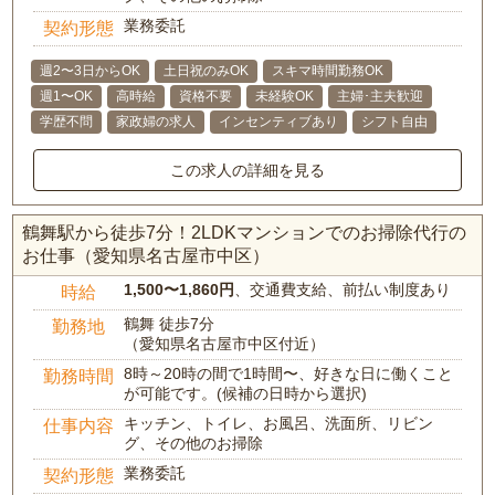
業務委託
契約形態
週2〜3日からOK
土日祝のみOK
スキマ時間勤務OK
週1〜OK
高時給
資格不要
未経験OK
主婦･主夫歓迎
学歴不問
家政婦の求人
インセンティブあり
シフト自由
この求人の詳細を見る
鶴舞駅から徒歩7分！2LDKマンションでのお掃除代行の
お仕事（愛知県名古屋市中区）
1,500〜1,860円
、交通費支給、前払い制度あり
時給
鶴舞 徒歩7分
勤務地
（愛知県名古屋市中区付近）
8時～20時の間で1時間〜、好きな日に働くこと
勤務時間
が可能です。(候補の日時から選択)
キッチン、トイレ、お風呂、洗面所、リビン
仕事内容
グ、その他のお掃除
業務委託
契約形態