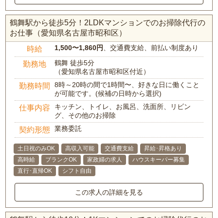
鶴舞駅から徒歩5分！2LDKマンションでのお掃除代行の
お仕事（愛知県名古屋市昭和区）
1,500〜1,860円
、交通費支給、前払い制度あり
時給
鶴舞 徒歩5分
勤務地
（愛知県名古屋市昭和区付近）
8時～20時の間で1時間〜、好きな日に働くこと
勤務時間
が可能です。(候補の日時から選択)
キッチン、トイレ、お風呂、洗面所、リビン
仕事内容
グ、その他のお掃除
業務委託
契約形態
土日祝のみOK
高収入可能
交通費支給
昇給･昇格あり
高時給
ブランクOK
家政婦の求人
ハウスキーパー募集
直行･直帰OK
シフト自由
この求人の詳細を見る