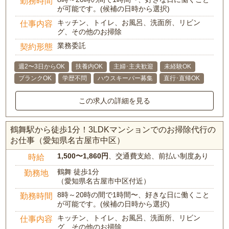
勤務時間
が可能です。(候補の日時から選択)
キッチン、トイレ、お風呂、洗面所、リビン
仕事内容
グ、その他のお掃除
業務委託
契約形態
週2〜3日からOK
扶養内OK
主婦･主夫歓迎
未経験OK
ブランクOK
学歴不問
ハウスキーパー募集
直行･直帰OK
この求人の詳細を見る
鶴舞駅から徒歩1分！3LDKマンションでのお掃除代行の
お仕事（愛知県名古屋市中区）
1,500〜1,860円
、交通費支給、前払い制度あり
時給
鶴舞 徒歩1分
勤務地
（愛知県名古屋市中区付近）
8時～20時の間で1時間〜、好きな日に働くこと
勤務時間
が可能です。(候補の日時から選択)
キッチン、トイレ、お風呂、洗面所、リビン
仕事内容
グ、その他のお掃除