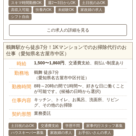
スキマ時間勤務OK
週2〜3日からOK
土日祝のみOK
高収入可能
扶養内OK
未経験OK
家政婦の求人
シフト自由
この求人の詳細を見る
鶴舞駅から徒歩7分！1Kマンションでのお掃除代行のお
仕事（愛知県名古屋市中区）
1,500〜1,860円
、交通費支給、前払い制度あり
時給
鶴舞 徒歩7分
勤務地
（愛知県名古屋市中区付近）
8時～20時の間で1時間〜、好きな日に働くこと
勤務時間
が可能です。(候補の日時から選択)
キッチン、トイレ、お風呂、洗面所、リビン
仕事内容
グ、その他のお掃除
業務委託
契約形態
土日祝のみOK
交通費支給
学歴不問
家事代行スタッフ募集
ハウスキーパー募集
家政婦の求人
お手伝いさんの求人