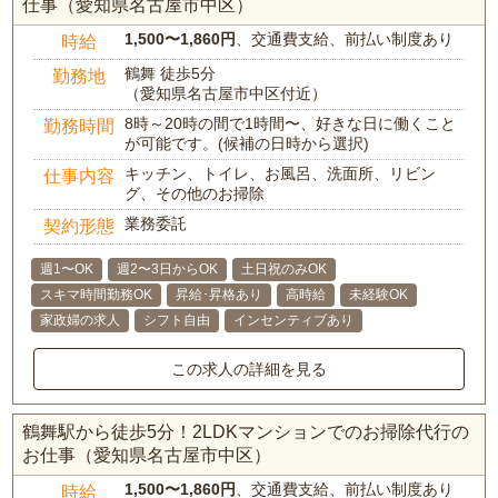
仕事（愛知県名古屋市中区）
1,500〜1,860円
、交通費支給、前払い制度あり
時給
鶴舞 徒歩5分
勤務地
（愛知県名古屋市中区付近）
8時～20時の間で1時間〜、好きな日に働くこと
勤務時間
が可能です。(候補の日時から選択)
キッチン、トイレ、お風呂、洗面所、リビン
仕事内容
グ、その他のお掃除
業務委託
契約形態
週1〜OK
週2〜3日からOK
土日祝のみOK
スキマ時間勤務OK
昇給･昇格あり
高時給
未経験OK
家政婦の求人
シフト自由
インセンティブあり
この求人の詳細を見る
鶴舞駅から徒歩5分！2LDKマンションでのお掃除代行の
お仕事（愛知県名古屋市中区）
1,500〜1,860円
、交通費支給、前払い制度あり
時給