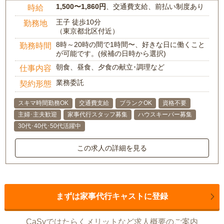
1,500〜1,860円
、交通費支給、前払い制度あり
時給
王子 徒歩10分
勤務地
（東京都北区付近）
8時～20時の間で1時間〜、好きな日に働くこと
勤務時間
が可能です。(候補の日時から選択)
朝食、昼食、夕食の献立･調理など
仕事内容
業務委託
契約形態
スキマ時間勤務OK
交通費支給
ブランクOK
資格不要
主婦･主夫歓迎
家事代行スタッフ募集
ハウスキーパー募集
30代･40代･50代活躍中
この求人の詳細を見る
まずは家事代行キャストに登録
CaSyではたらくメリットなど求人概要のご案内