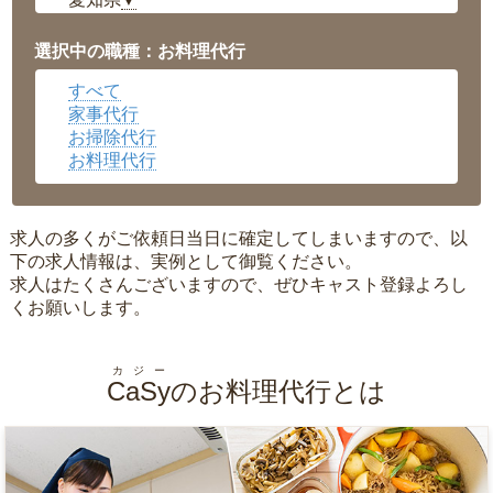
▼
福井県
▼
岡山県
▼
選択中の職種：お料理代行
広島県
▼
すべて
沖縄県
▼
家事代行
お掃除代行
お料理代行
求人の多くがご依頼日当日に確定してしまいますので、以
下の求人情報は、実例として御覧ください。
求人はたくさんございますので、ぜひキャスト登録よろし
くお願いします。
カジー
CaSy
のお料理代行とは