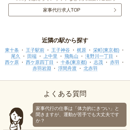
家事代行求人TOP
近隣の駅から探す
東十条
王子駅前
王子神谷
梶原
栄町(東京都)
尾久
田端
上中里
飛鳥山
滝野川一丁目
西ケ原
西ケ原四丁目
十条(東京都)
志茂
赤羽
赤羽岩淵
浮間舟渡
北赤羽
よくある質問
家事代行の仕事は「体力的にきつい」と
聞きますが、運動が苦手でも大丈夫です
か？