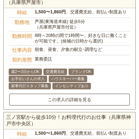
（兵庫県芦屋市）
1,500〜1,860円
、交通費支給、前払い制度あり
時給
芦屋(東海道本線) 徒歩5分
勤務地
（兵庫県芦屋市付近）
8時～20時の間で1時間〜、好きな日に働くこと
勤務時間
が可能です。(候補の日時から選択)
朝食、昼食、夕食の献立･調理など
仕事内容
業務委託
契約形態
週2〜3日からOK
交通費支給
ブランクOK
お手伝いさんの求人
ハウスキーパー募集
家事代行スタッフ募集
インセンティブあり
この求人の詳細を見る
三ノ宮駅から徒歩10分！お料理代行のお仕事（兵庫県神
戸市中央区）
1,500〜1,860円
、交通費支給、前払い制度あり
時給