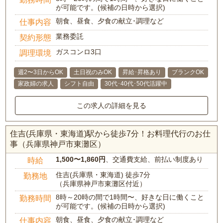
が可能です。(候補の日時から選択)
朝食、昼食、夕食の献立･調理など
仕事内容
業務委託
契約形態
ガスコンロ3口
調理環境
週2〜3日からOK
土日祝のみOK
昇給･昇格あり
ブランクOK
家政婦の求人
シフト自由
30代･40代･50代活躍中
この求人の詳細を見る
住吉(兵庫県・東海道)駅から徒歩7分！お料理代行のお仕
事（兵庫県神戸市東灘区）
1,500〜1,860円
、交通費支給、前払い制度あり
時給
住吉(兵庫県・東海道) 徒歩7分
勤務地
（兵庫県神戸市東灘区付近）
8時～20時の間で1時間〜、好きな日に働くこと
勤務時間
が可能です。(候補の日時から選択)
朝食、昼食、夕食の献立･調理など
仕事内容