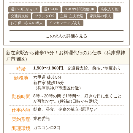
週2〜3日からOK
週1〜OK
スキマ時間勤務OK
高収入可能
交通費支給
ブランクOK
主婦･主夫歓迎
家政婦の求人
お手伝いさんの求人
インセンティブあり
この求人の詳細を見る
新在家駅から徒歩15分！お料理代行のお仕事（兵庫県神
戸市灘区）
1,500〜1,860円
、交通費支給、前払い制度あり
時給
六甲道 徒歩5分
勤務地
新在家 徒歩15分
（兵庫県神戸市灘区付近）
8時～20時の間で1時間〜、好きな日に働くこと
勤務時間
が可能です。(候補の日時から選択)
朝食、昼食、夕食の献立･調理など
仕事内容
業務委託
契約形態
ガスコンロ3口
調理環境