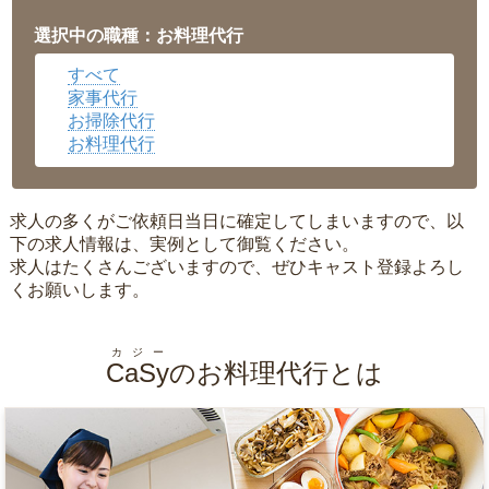
愛知県
▼
福井県
▼
選択中の職種：お料理代行
岡山県
▼
すべて
広島県
▼
家事代行
沖縄県
▼
お掃除代行
お料理代行
求人の多くがご依頼日当日に確定してしまいますので、以
下の求人情報は、実例として御覧ください。
求人はたくさんございますので、ぜひキャスト登録よろし
くお願いします。
カジー
CaSy
のお料理代行とは