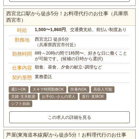
西宮北口駅から徒歩5分！お料理代行のお仕事（兵庫県
西宮市）
1,500〜1,860円
、交通費支給、前払い制度あり
時給
西宮北口 徒歩5分
勤務地
（兵庫県西宮市付近）
8時～20時の間で1時間〜、好きな日に働くこと
勤務時間
が可能です。(候補の日時から選択)
朝食、昼食、夕食の献立･調理など
仕事内容
業務委託
契約形態
週1〜OK
スキマ時間勤務OK
扶養内OK
高収入可能
主婦･主夫歓迎
お手伝いさんの求人
直行･直帰OK
シフト自由
この求人の詳細を見る
芦屋(東海道本線)駅から徒歩5分！お料理代行のお仕事