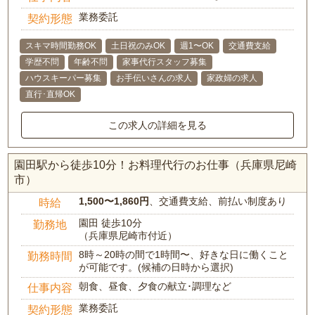
業務委託
契約形態
スキマ時間勤務OK
土日祝のみOK
週1〜OK
交通費支給
学歴不問
年齢不問
家事代行スタッフ募集
ハウスキーパー募集
お手伝いさんの求人
家政婦の求人
直行･直帰OK
この求人の詳細を見る
園田駅から徒歩10分！お料理代行のお仕事（兵庫県尼崎
市）
1,500〜1,860円
、交通費支給、前払い制度あり
時給
園田 徒歩10分
勤務地
（兵庫県尼崎市付近）
8時～20時の間で1時間〜、好きな日に働くこと
勤務時間
が可能です。(候補の日時から選択)
朝食、昼食、夕食の献立･調理など
仕事内容
業務委託
契約形態