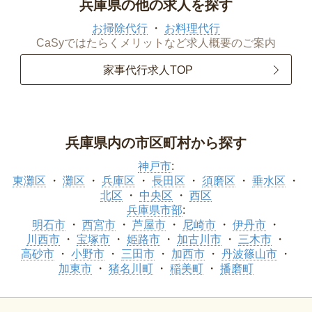
兵庫県の他の求人を探す
お掃除代行
お料理代行
CaSyではたらくメリットなど求人概要のご案内
家事代行求人TOP
兵庫県内の市区町村から探す
神戸市
:
東灘区
灘区
兵庫区
長田区
須磨区
垂水区
北区
中央区
西区
兵庫県市部
:
明石市
西宮市
芦屋市
尼崎市
伊丹市
川西市
宝塚市
姫路市
加古川市
三木市
高砂市
小野市
三田市
加西市
丹波篠山市
加東市
猪名川町
稲美町
播磨町