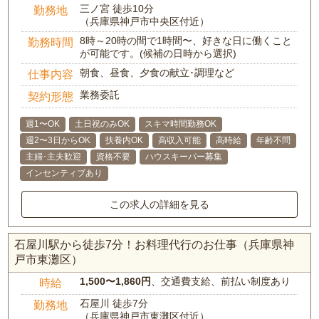
三ノ宮 徒歩10分
勤務地
（兵庫県神戸市中央区付近）
8時～20時の間で1時間〜、好きな日に働くこと
勤務時間
が可能です。(候補の日時から選択)
朝食、昼食、夕食の献立･調理など
仕事内容
業務委託
契約形態
週1〜OK
土日祝のみOK
スキマ時間勤務OK
週2〜3日からOK
扶養内OK
高収入可能
高時給
年齢不問
主婦･主夫歓迎
資格不要
ハウスキーパー募集
インセンティブあり
この求人の詳細を見る
石屋川駅から徒歩7分！お料理代行のお仕事（兵庫県神
戸市東灘区）
1,500〜1,860円
、交通費支給、前払い制度あり
時給
石屋川 徒歩7分
勤務地
（兵庫県神戸市東灘区付近）