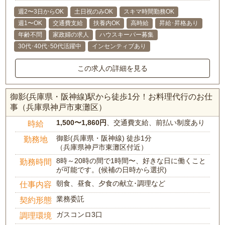
週2〜3日からOK
土日祝のみOK
スキマ時間勤務OK
週1〜OK
交通費支給
扶養内OK
高時給
昇給･昇格あり
年齢不問
家政婦の求人
ハウスキーパー募集
30代･40代･50代活躍中
インセンティブあり
この求人の詳細を見る
御影(兵庫県・阪神線)駅から徒歩1分！お料理代行のお仕
事（兵庫県神戸市東灘区）
1,500〜1,860円
、交通費支給、前払い制度あり
時給
御影(兵庫県・阪神線) 徒歩1分
勤務地
（兵庫県神戸市東灘区付近）
8時～20時の間で1時間〜、好きな日に働くこと
勤務時間
が可能です。(候補の日時から選択)
朝食、昼食、夕食の献立･調理など
仕事内容
業務委託
契約形態
ガスコンロ3口
調理環境