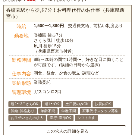
香櫨園駅から徒歩7分！お料理代行のお仕事（兵庫県西
宮市）
1,500〜1,860円
、交通費支給、前払い制度あり
時給
香櫨園 徒歩7分
勤務地
さくら夙川 徒歩10分
夙川 徒歩15分
（兵庫県西宮市付近）
8時～20時の間で1時間〜、好きな日に働くこと
勤務時間
が可能です。(候補の日時から選択)
朝食、昼食、夕食の献立･調理など
仕事内容
業務委託
契約形態
ガスコンロ2口
調理環境
週2〜3日からOK
週1〜OK
土日祝のみOK
扶養内OK
昇給･昇格あり
年齢不問
学歴不問
家事代行スタッフ募集
お手伝いさんの求人
直行･直帰OK
シフト自由
この求人の詳細を見る