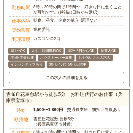
8時～20時の間で1時間〜、好きな日に働くこと
勤務時間
が可能です。(候補の日時から選択)
朝食、昼食、夕食の献立･調理など
仕事内容
業務委託
契約形態
ガスコンロ2口
調理環境
週1〜OK
スキマ時間勤務OK
週2〜3日からOK
扶養内OK
主婦･主夫歓迎
ハウスキーパー募集
お手伝いさんの求人
インセンティブあり
30代･40代･50代活躍中
この求人の詳細を見る
雲雀丘花屋敷駅から徒歩5分！お料理代行のお仕事（兵
庫県宝塚市）
1,500〜1,860円
、交通費支給、前払い制度あり
時給
雲雀丘花屋敷 徒歩5分
勤務地
（兵庫県宝塚市付近）
8時～20時の間で1時間〜、好きな日に働くこと
勤務時間