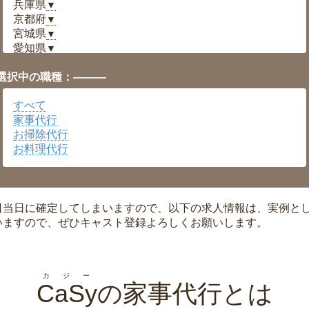
兵庫県
▼
京都府
▼
宮城県
▼
愛知県
▼
福井県
▼
選択中の職種：———
岡山県
▼
広島県
▼
すべて
沖縄県
▼
家事代行
お掃除代行
お料理代行
日当日に確定してしまいますので、以下の求人情報は、実例と
いますので、ぜひキャスト登録よろしくお願いします。
カジー
CaSy
の家事代行とは