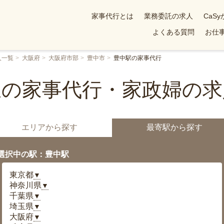
家事代行とは
業務委託の求人
CaS
よくある質問
お仕事
人一覧
大阪府
大阪府市部
豊中市
豊中駅の家事代行
駅の家事代行・家政婦の求
エリアから探す
最寄駅から探す
選択中の駅：豊中駅
東京都
▼
神奈川県
▼
千葉県
▼
埼玉県
▼
大阪府
▼