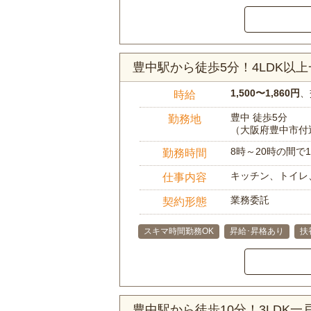
豊中駅から徒歩5分！4LDK以
1,500〜1,860円
、
時給
豊中 徒歩5分
勤務地
（大阪府豊中市付
8時～20時の間
勤務時間
キッチン、トイレ
仕事内容
業務委託
契約形態
スキマ時間勤務OK
昇給･昇格あり
扶
豊中駅から徒歩10分！3LDK