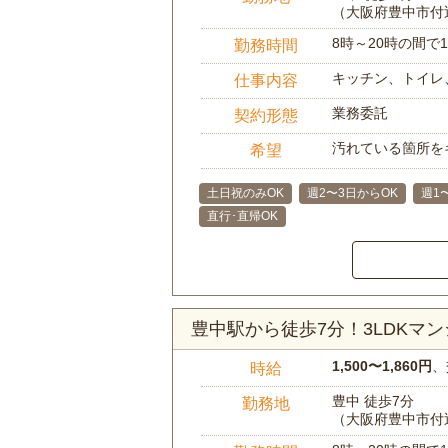
（大阪府豊中市付
8時～20時の間
勤務時間
キッチン、トイレ
仕事内容
業務委託
契約形態
汚れている箇所を
希望
土日祝のみOK
週2〜3日からOK
週1
直行･直帰OK
豊中駅から徒歩7分！3LDKマ
1,500〜1,860円
、
時給
豊中 徒歩7分
勤務地
（大阪府豊中市付