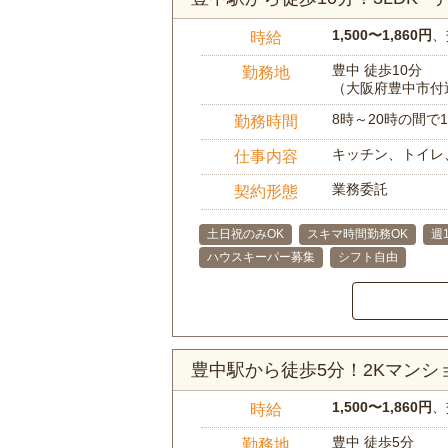
1,500〜1,860円
、
時給
豊中 徒歩10分
勤務地
（大阪府豊中市付
8時～20時の間
勤務時間
キッチン、トイレ
仕事内容
業務委託
契約形態
土日祝のみOK
スキマ時間勤務OK
週
ハウスキーパー募集
シフト自由
豊中駅から徒歩5分！2Kマン
1,500〜1,860円
、
時給
豊中 徒歩5分
勤務地