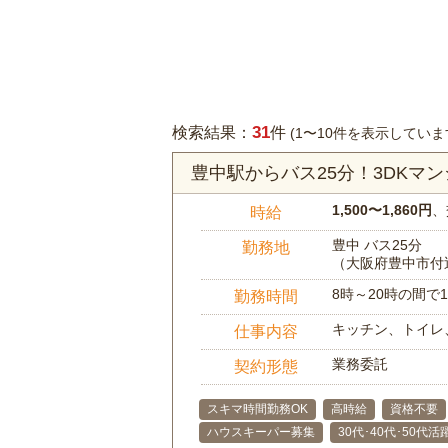
31
検索結果：
件
(1〜10件を表示していま
豊中駅からバス25分！3DKマ
1,500〜1,860円
、
時給
豊中 バス25分
勤務地
（大阪府豊中市付
8時～20時の間
勤務時間
キッチン、トイレ
仕事内容
業務委託
契約形態
スキマ時間勤務OK
高時給
資格不要
ハウスキーパー募集
30代･40代･50代活