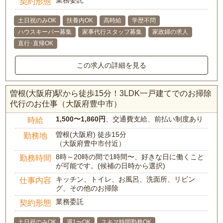
契約形態
土日祝のみOK
扶養内OK
高時給
学歴不問
ハウスキーパー募集
家事代行スタッフ募集
家政婦の求人
直行･直帰OK
この求人の詳細を見る
曽根(大阪府)駅から徒歩15分！3LDK一戸建てでのお掃除
代行のお仕事（大阪府豊中市）
1,500〜1,860円
、交通費支給、前払い制度あり
時給
曽根(大阪府) 徒歩15分
勤務地
（大阪府豊中市付近）
8時～20時の間で1時間〜、好きな日に働くこと
勤務時間
が可能です。(候補の日時から選択)
キッチン、トイレ、お風呂、洗面所、リビン
仕事内容
グ、その他のお掃除
業務委託
契約形態
土日祝のみOK
週1〜OK
スキマ時間勤務OK