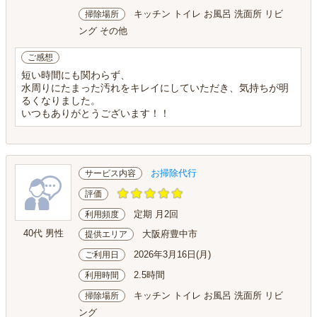
キッチン トイレ お風呂 洗面所 リビ
掃除場所
ング その他
ご感想
短い時間にも関わらず、
水周りにたまった汚れをキレイにしていただき、気持ちが明
るくなりました。
いつもありがとうございます！！
お掃除代行
サービス内容
評価
定期 月2回
利用頻度
40代 男性
大阪府豊中市
提供エリア
2026年3月16日(月)
ご利用日
2.5時間
利用時間
キッチン トイレ お風呂 洗面所 リビ
掃除場所
ング