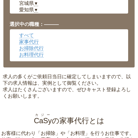
宮城県
▼
愛知県
▼
福井県
▼
岡山県
▼
選択中の職種：———
広島県
▼
すべて
沖縄県
▼
家事代行
お掃除代行
お料理代行
求人の多くがご依頼日当日に確定してしまいますので、以
下の求人情報は、実例として御覧ください。
求人はたくさんございますので、ぜひキャスト登録よろし
くお願いします。
カジー
CaSy
の家事代行とは
お客様に代わり「
お掃除
」や「
お料理
」を行うお仕事です。