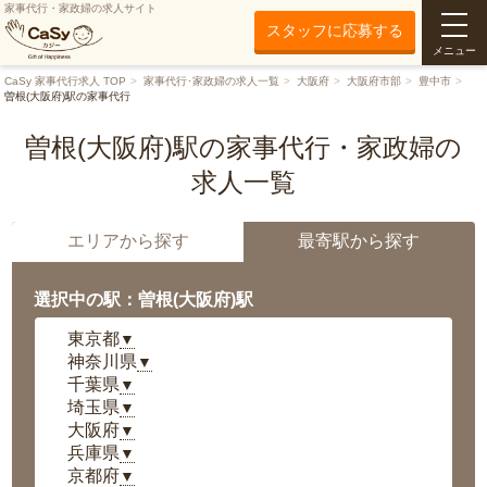
家事代行・家政婦の求人サイト
スタッフに応募する
メニュー
CaSy 家事代行求人 TOP
家事代行･家政婦の求人一覧
大阪府
大阪府市部
豊中市
曽根(大阪府)駅の家事代行
曽根(大阪府)駅の家事代行・家政婦の
求人一覧
エリアから探す
最寄駅から探す
選択中の駅：曽根(大阪府)駅
東京都
▼
神奈川県
▼
千葉県
▼
埼玉県
▼
大阪府
▼
兵庫県
▼
京都府
▼