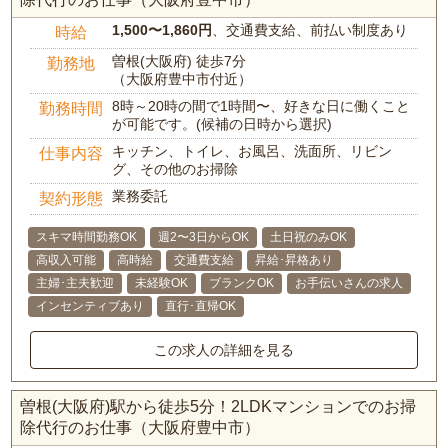
1,500〜1,860円
、交通費支給、前払い制度あり
時給
曽根(大阪府) 徒歩7分
勤務地
（大阪府豊中市付近）
8時～20時の間で1時間〜、好きな日に働くこと
勤務時間
が可能です。(候補の日時から選択)
キッチン、トイレ、お風呂、洗面所、リビン
仕事内容
グ、その他のお掃除
業務委託
契約形態
スキマ時間勤務OK
週2〜3日からOK
土日祝のみOK
高収入可能
高時給
交通費支給
昇給･昇格あり
主婦･主夫歓迎
未経験OK
ブランクOK
お手伝いさんの求人
インセンティブあり
直行･直帰OK
この求人の詳細を見る
曽根(大阪府)駅から徒歩5分！2LDKマンションでのお掃
除代行のお仕事（大阪府豊中市）