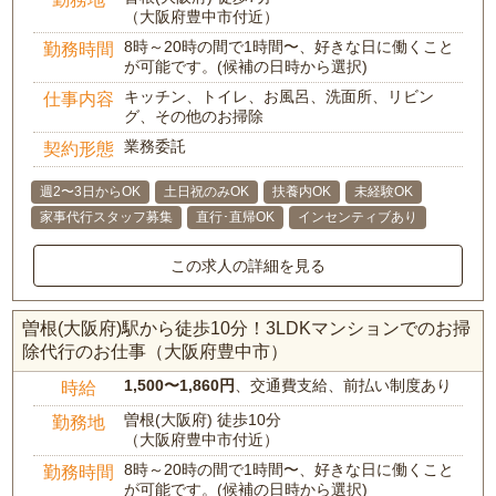
（大阪府豊中市付近）
8時～20時の間で1時間〜、好きな日に働くこと
勤務時間
が可能です。(候補の日時から選択)
キッチン、トイレ、お風呂、洗面所、リビン
仕事内容
グ、その他のお掃除
業務委託
契約形態
週2〜3日からOK
土日祝のみOK
扶養内OK
未経験OK
家事代行スタッフ募集
直行･直帰OK
インセンティブあり
この求人の詳細を見る
曽根(大阪府)駅から徒歩10分！3LDKマンションでのお掃
除代行のお仕事（大阪府豊中市）
1,500〜1,860円
、交通費支給、前払い制度あり
時給
曽根(大阪府) 徒歩10分
勤務地
（大阪府豊中市付近）
8時～20時の間で1時間〜、好きな日に働くこと
勤務時間
が可能です。(候補の日時から選択)