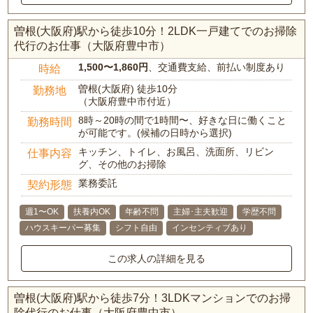
曽根(大阪府)駅から徒歩10分！2LDK一戸建てでのお掃除
代行のお仕事（大阪府豊中市）
1,500〜1,860円
、交通費支給、前払い制度あり
時給
曽根(大阪府) 徒歩10分
勤務地
（大阪府豊中市付近）
8時～20時の間で1時間〜、好きな日に働くこと
勤務時間
が可能です。(候補の日時から選択)
キッチン、トイレ、お風呂、洗面所、リビン
仕事内容
グ、その他のお掃除
業務委託
契約形態
週1〜OK
扶養内OK
年齢不問
主婦･主夫歓迎
学歴不問
ハウスキーパー募集
シフト自由
インセンティブあり
この求人の詳細を見る
曽根(大阪府)駅から徒歩7分！3LDKマンションでのお掃
除代行のお仕事（大阪府豊中市）