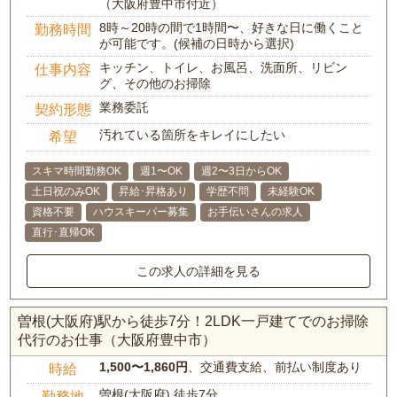
（大阪府豊中市付近）
8時～20時の間で1時間〜、好きな日に働くこと
勤務時間
が可能です。(候補の日時から選択)
キッチン、トイレ、お風呂、洗面所、リビン
仕事内容
グ、その他のお掃除
業務委託
契約形態
汚れている箇所をキレイにしたい
希望
スキマ時間勤務OK
週1〜OK
週2〜3日からOK
土日祝のみOK
昇給･昇格あり
学歴不問
未経験OK
資格不要
ハウスキーパー募集
お手伝いさんの求人
直行･直帰OK
この求人の詳細を見る
曽根(大阪府)駅から徒歩7分！2LDK一戸建てでのお掃除
代行のお仕事（大阪府豊中市）
1,500〜1,860円
、交通費支給、前払い制度あり
時給
曽根(大阪府) 徒歩7分
勤務地