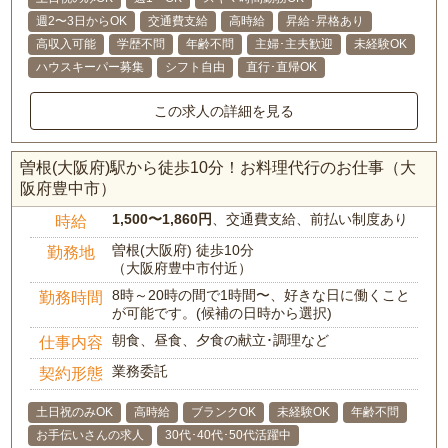
週2〜3日からOK
交通費支給
高時給
昇給･昇格あり
高収入可能
学歴不問
年齢不問
主婦･主夫歓迎
未経験OK
ハウスキーパー募集
シフト自由
直行･直帰OK
この求人の詳細を見る
曽根(大阪府)駅から徒歩10分！お料理代行のお仕事（大
阪府豊中市）
1,500〜1,860円
、交通費支給、前払い制度あり
時給
曽根(大阪府) 徒歩10分
勤務地
（大阪府豊中市付近）
8時～20時の間で1時間〜、好きな日に働くこと
勤務時間
が可能です。(候補の日時から選択)
朝食、昼食、夕食の献立･調理など
仕事内容
業務委託
契約形態
土日祝のみOK
高時給
ブランクOK
未経験OK
年齢不問
お手伝いさんの求人
30代･40代･50代活躍中