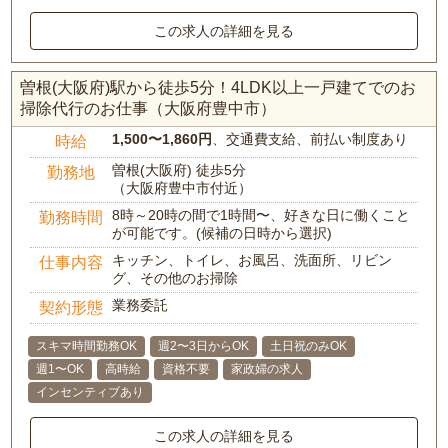
この求人の詳細を見る
曽根(大阪府)駅から徒歩5分！4LDK以上一戸建てでのお
掃除代行のお仕事（大阪府豊中市）
1,500〜1,860円
、交通費支給、前払い制度あり
時給
曽根(大阪府) 徒歩5分
勤務地
（大阪府豊中市付近）
8時～20時の間で1時間〜、好きな日に働くこと
勤務時間
が可能です。(候補の日時から選択)
キッチン、トイレ、お風呂、洗面所、リビン
仕事内容
グ、その他のお掃除
業務委託
契約形態
スキマ時間勤務OK
週2〜3日からOK
土日祝のみOK
週1〜OK
高時給
資格不要
家政婦の求人
インセンティブあり
この求人の詳細を見る