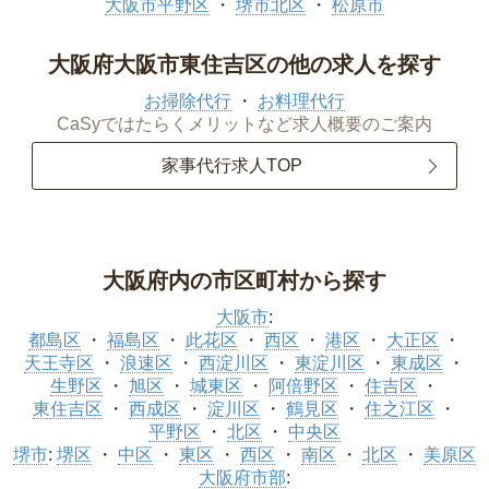
大阪市平野区
堺市北区
松原市
大阪府大阪市東住吉区の他の求人を探す
お掃除代行
お料理代行
CaSyではたらくメリットなど求人概要のご案内
家事代行求人TOP
大阪府内の市区町村から探す
大阪市
:
都島区
福島区
此花区
西区
港区
大正区
天王寺区
浪速区
西淀川区
東淀川区
東成区
生野区
旭区
城東区
阿倍野区
住吉区
東住吉区
西成区
淀川区
鶴見区
住之江区
平野区
北区
中央区
堺市
:
堺区
中区
東区
西区
南区
北区
美原区
大阪府市部
: