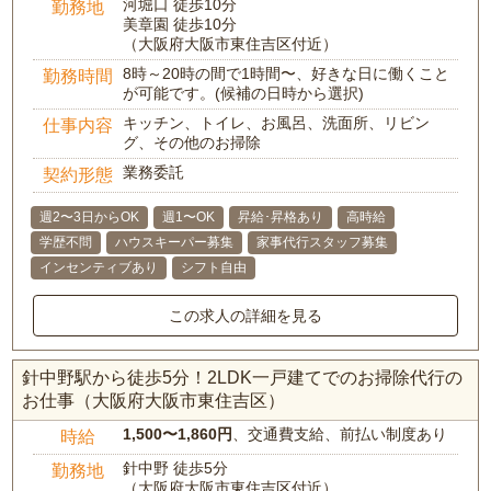
河堀口 徒歩10分
勤務地
美章園 徒歩10分
（大阪府大阪市東住吉区付近）
8時～20時の間で1時間〜、好きな日に働くこと
勤務時間
が可能です。(候補の日時から選択)
キッチン、トイレ、お風呂、洗面所、リビン
仕事内容
グ、その他のお掃除
業務委託
契約形態
週2〜3日からOK
週1〜OK
昇給･昇格あり
高時給
学歴不問
ハウスキーパー募集
家事代行スタッフ募集
インセンティブあり
シフト自由
この求人の詳細を見る
針中野駅から徒歩5分！2LDK一戸建てでのお掃除代行の
お仕事（大阪府大阪市東住吉区）
1,500〜1,860円
、交通費支給、前払い制度あり
時給
針中野 徒歩5分
勤務地
（大阪府大阪市東住吉区付近）