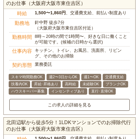
のお仕事（大阪府大阪市東住吉区）
1,500〜1,860円
、交通費支給、前払い制度あり
時給
針中野 徒歩7分
勤務地
（大阪府大阪市東住吉区付近）
8時～20時の間で1時間〜、好きな日に働くこと
勤務時間
が可能です。(候補の日時から選択)
キッチン、トイレ、お風呂、洗面所、リビン
仕事内容
グ、その他のお掃除
業務委託
契約形態
スキマ時間勤務OK
週2〜3日からOK
週1〜OK
交通費支給
扶養内OK
昇給･昇格あり
高時給
未経験OK
ブランクOK
ハウスキーパー募集
インセンティブあり
直行･直帰OK
この求人の詳細を見る
北田辺駅から徒歩5分！1LDKマンションでのお掃除代行
のお仕事（大阪府大阪市東住吉区）
1,500〜1,860円
、交通費支給、前払い制度あり
時給