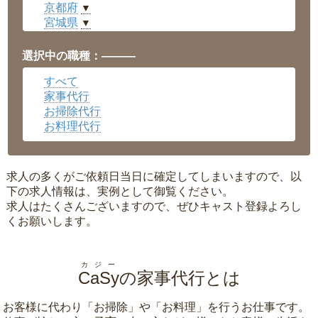
京都府
▼
宮城県
▼
愛知県
▼
福井県
▼
選択中の職種：———
岡山県
▼
すべて
広島県
▼
家事代行
沖縄県
▼
お掃除代行
お料理代行
求人の多くがご依頼日当日に確定してしまいますので、以
下の求人情報は、実例として御覧ください。
求人はたくさんございますので、ぜひキャスト登録よろし
くお願いします。
カジー
CaSy
の家事代行とは
お客様に代わり「
お掃除
」や「
お料理
」を行うお仕事です。