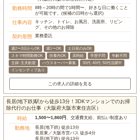
8時～20時の間で1時間〜、好きな日に働くこと
勤務時間
が可能です。(候補の日時から選択)
キッチン、トイレ、お風呂、洗面所、リビン
仕事内容
グ、その他のお掃除
業務委託
契約形態
週2〜3日からOK
週1〜OK
土日祝のみOK
スキマ時間勤務OK
扶養内OK
高時給
学歴不問
年齢不問
主婦･主夫歓迎
ハウスキーパー募集
30代･40代･50代活躍中
インセンティブあり
この求人の詳細を見る
長居(地下鉄)駅から徒歩13分！3DKマンションでのお掃
除代行のお仕事（大阪府大阪市東住吉区）
1,500〜1,860円
、交通費支給、前払い制度あり
時給
長居(地下鉄) 徒歩13分
勤務地
長居東／大阪市営バス 徒歩4分
長居(地下鉄) 徒歩13分