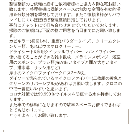
整理整頓のご依頼は必ずご依頼者様のご協力＆御在宅お願い
致します。整理整頓は収納スペースの無駄な空間を有効的活
用＆分類分別を重視しております。またご依頼者様がリバウ
ンドしにくいほぼほぼ整理整頓目指しております。
事前にチャットにて打ち合わせさせていただいております。
掃除のご依頼には下記の物ご用意を当日までにお願い致しま
す。
カビキラー(初回1本)、重曹(パウダータイプ)、クリームクレ
ンザー類。あればウタマロクリーナー。
ドライシート&床用クイックルワイパー、ハンドワイパー、
使い捨てることができる雑巾数枚、メラミンスポンジ、浴室
用のスポンジ、ブラシ類(先が細いタイプと面が大きいタイ
プ、排水溝、サッシ用など)
厚手のマイクロファイバークロス2〜3枚。
ダイソーで売られているマイクロファイバー(二枚組の黄色と
グリーンのリバーシブル)があればお願い致します。クロスの
中で一番使いやすいと思います。
コロナ対策では99.999％ウイルスを防疫する水を持参してお
ります。
また車での移動になりますので駐車スペースお借りできれば
とても助かります。
どうぞよろしくお願い致します。