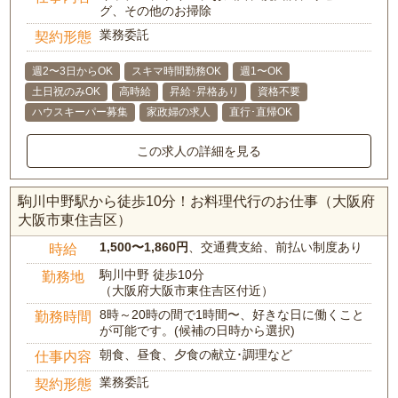
グ、その他のお掃除
業務委託
契約形態
週2〜3日からOK
スキマ時間勤務OK
週1〜OK
土日祝のみOK
高時給
昇給･昇格あり
資格不要
ハウスキーパー募集
家政婦の求人
直行･直帰OK
この求人の詳細を見る
駒川中野駅から徒歩10分！お料理代行のお仕事（大阪府
大阪市東住吉区）
1,500〜1,860円
、交通費支給、前払い制度あり
時給
駒川中野 徒歩10分
勤務地
（大阪府大阪市東住吉区付近）
8時～20時の間で1時間〜、好きな日に働くこと
勤務時間
が可能です。(候補の日時から選択)
朝食、昼食、夕食の献立･調理など
仕事内容
業務委託
契約形態