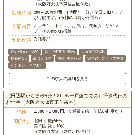
（大阪府大阪市東住吉区付近）
8時～20時の間で1時間〜、好きな日に働くこと
勤務時間
が可能です。(候補の日時から選択)
キッチン、トイレ、お風呂、洗面所、リビン
仕事内容
グ、その他のお掃除
業務委託
契約形態
週2〜3日からOK
スキマ時間勤務OK
土日祝のみOK
扶養内OK
高収入可能
主婦･主夫歓迎
家事代行スタッフ募集
インセンティブあり
この求人の詳細を見る
北田辺駅から徒歩5分！3LDK一戸建てでのお掃除代行の
お仕事（大阪府大阪市東住吉区）
1,500〜1,860円
、交通費支給、前払い制度あり
時給
北田辺 徒歩5分
勤務地
美章園 徒歩10分
（大阪府大阪市東住吉区付近）