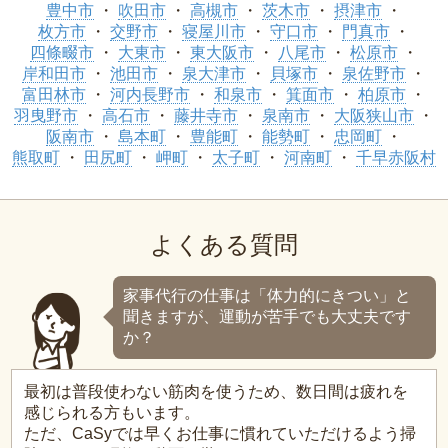
豊中市
吹田市
高槻市
茨木市
摂津市
枚方市
交野市
寝屋川市
守口市
門真市
四條畷市
大東市
東大阪市
八尾市
松原市
岸和田市
池田市
泉大津市
貝塚市
泉佐野市
富田林市
河内長野市
和泉市
箕面市
柏原市
羽曳野市
高石市
藤井寺市
泉南市
大阪狭山市
阪南市
島本町
豊能町
能勢町
忠岡町
熊取町
田尻町
岬町
太子町
河南町
千早赤阪村
よくある質問
家事代行の仕事は「体力的にきつい」と
聞きますが、運動が苦手でも大丈夫です
か？
最初は普段使わない筋肉を使うため、数日間は疲れを
感じられる方もいます。
ただ、CaSyでは早くお仕事に慣れていただけるよう掃