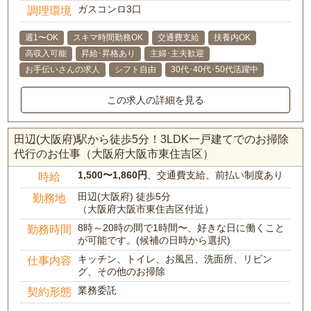
ガスコンロ3口
調理環境
週1〜OK
スキマ時間勤務OK
交通費支給
扶養内OK
高収入可能
昇給･昇格あり
主婦･主夫歓迎
お手伝いさんの求人
シフト自由
30代･40代･50代活躍中
この求人の詳細を見る
田辺(大阪府)駅から徒歩5分！3LDK一戸建てでのお掃除
代行のお仕事（大阪府大阪市東住吉区）
1,500〜1,860円
、交通費支給、前払い制度あり
時給
田辺(大阪府) 徒歩5分
勤務地
（大阪府大阪市東住吉区付近）
8時～20時の間で1時間〜、好きな日に働くこと
勤務時間
が可能です。(候補の日時から選択)
キッチン、トイレ、お風呂、洗面所、リビン
仕事内容
グ、その他のお掃除
業務委託
契約形態