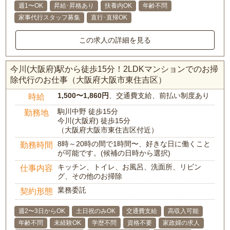
週1〜OK
昇給･昇格あり
扶養内OK
年齢不問
家事代行スタッフ募集
直行･直帰OK
この求人の詳細を見る
今川(大阪府)駅から徒歩15分！2LDKマンションでのお掃
除代行のお仕事（大阪府大阪市東住吉区）
1,500〜1,860円
、交通費支給、前払い制度あり
時給
駒川中野 徒歩15分
勤務地
今川(大阪府) 徒歩15分
（大阪府大阪市東住吉区付近）
8時～20時の間で1時間〜、好きな日に働くこと
勤務時間
が可能です。(候補の日時から選択)
キッチン、トイレ、お風呂、洗面所、リビン
仕事内容
グ、その他のお掃除
業務委託
契約形態
週2〜3日からOK
土日祝のみOK
交通費支給
高収入可能
年齢不問
未経験OK
学歴不問
資格不要
家政婦の求人