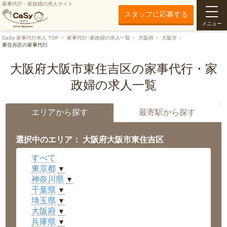
家事代行・家政婦の求人サイト
スタッフに応募する
メニュー
CaSy 家事代行求人 TOP
家事代行･家政婦の求人一覧
大阪府
大阪市
東住吉区の家事代行
大阪府大阪市東住吉区の家事代行・家
政婦の求人一覧
エリアから探す
最寄駅から探す
選択中のエリア： 大阪府大阪市東住吉区
すべて
東京都
▼
神奈川県
▼
千葉県
▼
埼玉県
▼
大阪府
▼
兵庫県
▼