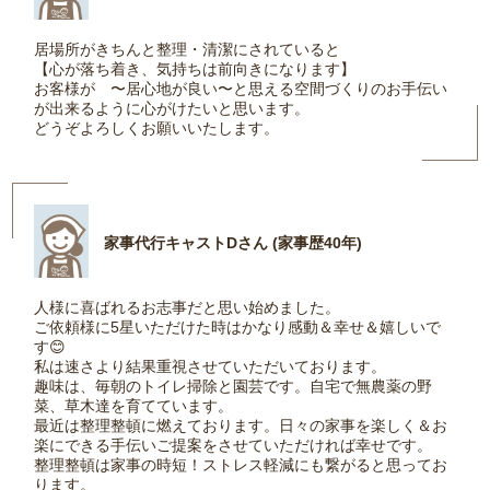
居場所がきちんと整理・清潔にされていると
【心が落ち着き、気持ちは前向きになります】
お客様が 〜居心地が良い〜と思える空間づくりのお手伝い
が出来るように心がけたいと思います。
どうぞよろしくお願いいたします。
家事代行キャストDさん (家事歴40年)
人様に喜ばれるお志事だと思い始めました。
ご依頼様に5星いただけた時はかなり感動＆幸せ＆嬉しいで
す😊
私は速さより結果重視させていただいております。
趣味は、毎朝のトイレ掃除と園芸です。自宅で無農薬の野
菜、草木達を育てています。
最近は整理整頓に燃えております。日々の家事を楽しく＆お
楽にできる手伝いご提案をさせていただければ幸せです。
整理整頓は家事の時短！ストレス軽減にも繋がると思ってお
ります。