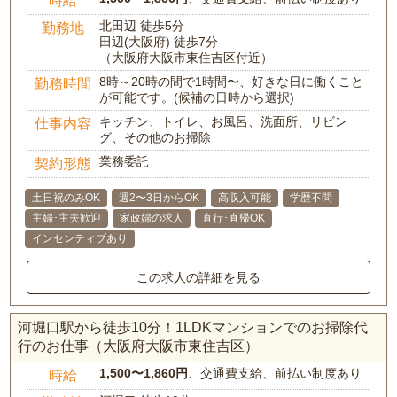
北田辺 徒歩5分
勤務地
田辺(大阪府) 徒歩7分
（大阪府大阪市東住吉区付近）
8時～20時の間で1時間〜、好きな日に働くこと
勤務時間
が可能です。(候補の日時から選択)
キッチン、トイレ、お風呂、洗面所、リビン
仕事内容
グ、その他のお掃除
業務委託
契約形態
土日祝のみOK
週2〜3日からOK
高収入可能
学歴不問
主婦･主夫歓迎
家政婦の求人
直行･直帰OK
インセンティブあり
この求人の詳細を見る
河堀口駅から徒歩10分！1LDKマンションでのお掃除代
行のお仕事（大阪府大阪市東住吉区）
1,500〜1,860円
、交通費支給、前払い制度あり
時給