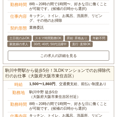
8時～20時の間で1時間〜、好きな日に働くこと
勤務時間
が可能です。(候補の日時から選択)
キッチン、トイレ、お風呂、洗面所、リビン
仕事内容
グ、その他のお掃除
業務委託
契約形態
土日祝のみOK
スキマ時間勤務OK
昇給･昇格あり
年齢不問
家政婦の求人
30代･40代･50代活躍中
直行･直帰OK
この求人の詳細を見る
駒川中野駅から徒歩5分！3LDKマンションでのお掃除代
行のお仕事（大阪府大阪市東住吉区）
1,500〜1,860円
、交通費支給、前払い制度あり
時給
駒川中野 徒歩5分
勤務地
（大阪府大阪市東住吉区付近）
8時～20時の間で1時間〜、好きな日に働くこと
勤務時間
が可能です。(候補の日時から選択)
キッチン、トイレ、お風呂、洗面所、リビン
仕事内容