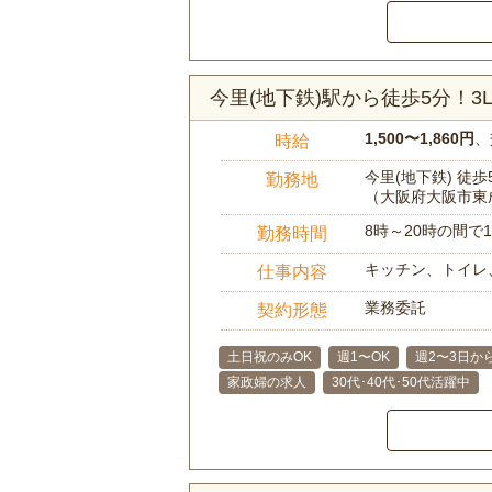
今里(地下鉄)駅から徒歩5分！
1,500〜1,860円
、
時給
今里(地下鉄) 徒歩
勤務地
（大阪府大阪市東
8時～20時の間
勤務時間
キッチン、トイレ
仕事内容
業務委託
契約形態
土日祝のみOK
週1〜OK
週2〜3日か
家政婦の求人
30代･40代･50代活躍中