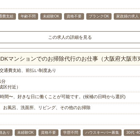
通費支給
年齢不問
未経験OK
資格不要
ブランクOK
家政婦の求人
この求人の詳細を見る
2LDKマンションでのお掃除代行のお仕事（大阪府大阪市
交通費支給、前払い制度あり
1分
成区付近）
で1時間〜、好きな日に働くことが可能です。(候補の日時から選択)
、お風呂、洗面所、リビング、その他のお掃除
格あり
未経験OK
資格不要
学歴不問
ハウスキーパー募集
30代･