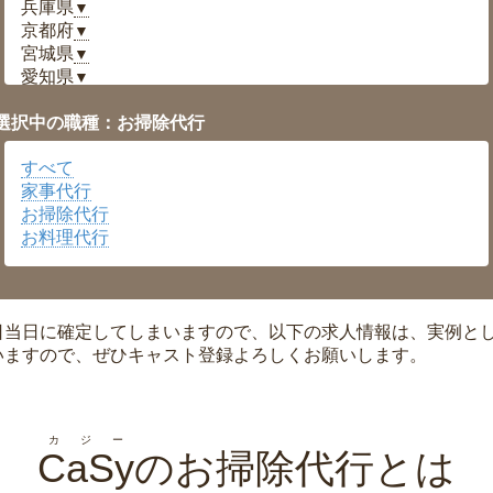
兵庫県
▼
京都府
▼
宮城県
▼
愛知県
▼
福井県
▼
選択中の職種：お掃除代行
岡山県
▼
広島県
▼
すべて
沖縄県
▼
家事代行
お掃除代行
お料理代行
日当日に確定してしまいますので、以下の求人情報は、実例と
いますので、ぜひキャスト登録よろしくお願いします。
カジー
CaSy
のお掃除代行とは