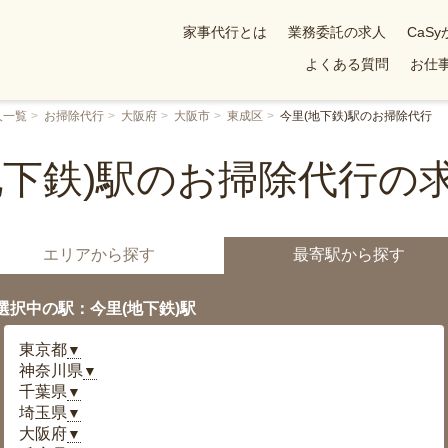
家事代行とは
業務委託の求人
CaS
よくある質問
お仕事
人一覧
お掃除代行
大阪府
大阪市
東成区
今里(地下鉄)駅のお掃除代行
地下鉄)駅のお掃除代行の
エリアから探す
最寄駅から探す
選択中の駅：今里(地下鉄)駅
東京都
▼
神奈川県
▼
千葉県
▼
埼玉県
▼
大阪府
▼