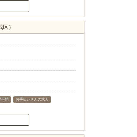
成区）
歴不問
お手伝いさんの求人