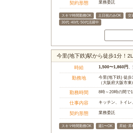
業務委託
契約形態
スキマ時間勤務OK
土日祝のみOK
交
30代･40代･50代活躍中
今里(地下鉄)駅から徒歩1分！
1,500〜1,860円
、
時給
今里(地下鉄) 徒歩
勤務地
（大阪府大阪市東
8時～20時の間
勤務時間
キッチン、トイレ
仕事内容
業務委託
契約形態
スキマ時間勤務OK
週1〜OK
昇給･昇