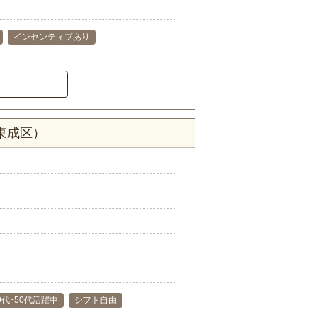
インセンティブあり
東成区）
40代･50代活躍中
シフト自由