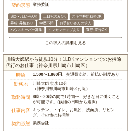
業務委託
契約形態
週2〜3日からOK
土日祝のみOK
スキマ時間勤務OK
昇給･昇格あり
学歴不問
お手伝いさんの求人
ハウスキーパー募集
インセンティブあり
直行･直帰OK
この求人の詳細を見る
川崎大師駅から徒歩10分！1LDKマンションでのお掃除
代行のお仕事（神奈川県川崎市川崎区）
1,500〜1,860円
、交通費支給、前払い制度あり
時給
川崎大師 徒歩10分
勤務地
（神奈川県川崎市川崎区付近）
8時～20時の間で1時間〜、好きな日に働くこと
勤務時間
が可能です。(候補の日時から選択)
キッチン、トイレ、お風呂、洗面所、リビン
仕事内容
グ、その他のお掃除
業務委託
契約形態