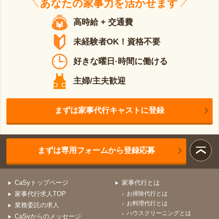
あなたの
家事力
を活かせます
高時給 + 交通費
未経験者OK！資格不要
好きな曜日·時間に働ける
主婦/主夫歓迎
まずは家事代行キャストに登録
まずは専用フォームから登録応募
CaSyトップページ
家事代行とは
家事代行求人TOP
お掃除代行とは
お料理代行とは
業務委託の求人
ハウスクリーニングとは
CaSyからのメッセージ