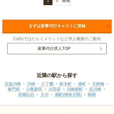
1
2
最後
まずは家事代行キャストに登録
CaSyではたらくメリットなど求人概要のご案内
家事代行求人TOP
近隣の駅から探す
京急川崎
川崎
八丁畷
鈴木町
港町
大師橋
東門前
小島新田
小田栄
川崎新町
浜川崎
武蔵白石
大川
扇町(神奈川県)
昭和