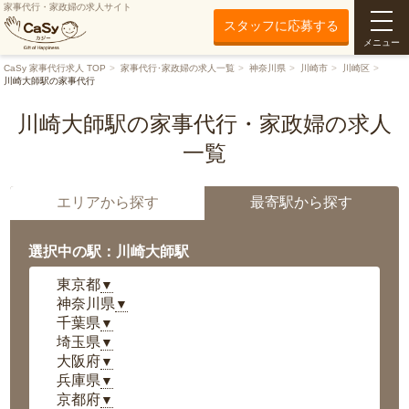
家事代行・家政婦の求人サイト
スタッフに応募する
メニュー
CaSy 家事代行求人 TOP
家事代行･家政婦の求人一覧
神奈川県
川崎市
川崎区
川崎大師駅の家事代行
川崎大師駅の家事代行・家政婦の求人
一覧
エリアから探す
最寄駅から探す
選択中の駅：川崎大師駅
東京都
▼
神奈川県
▼
千葉県
▼
埼玉県
▼
大阪府
▼
兵庫県
▼
京都府
▼