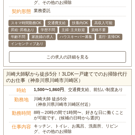
グ、その他のお掃除
業務委託
契約形態
スキマ時間勤務OK
交通費支給
扶養内OK
高収入可能
昇給･昇格あり
学歴不問
主婦･主夫歓迎
資格不要
年齢不問
家政婦の求人
ハウスキーパー募集
直行･直帰OK
インセンティブあり
この求人の詳細を見る
川崎大師駅から徒歩5分！3LDK一戸建てでのお掃除代行
のお仕事（神奈川県川崎市川崎区）
1,500〜1,860円
、交通費支給、前払い制度あり
時給
川崎大師 徒歩5分
勤務地
（神奈川県川崎市川崎区付近）
8時～20時の間で1時間〜、好きな日に働くこと
勤務時間
が可能です。(候補の日時から選択)
キッチン、トイレ、お風呂、洗面所、リビン
仕事内容
グ、その他のお掃除