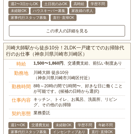
週2〜3日からOK
土日祝のみOK
高時給
学歴不問
未経験OK
ハウスキーパー募集
家政婦の求人
家事代行スタッフ募集
直行･直帰OK
この求人の詳細を見る
川崎大師駅から徒歩10分！2LDK一戸建てでのお掃除代
行のお仕事（神奈川県川崎市川崎区）
1,500〜1,860円
、交通費支給、前払い制度あり
時給
川崎大師 徒歩10分
勤務地
（神奈川県川崎市川崎区付近）
8時～20時の間で1時間〜、好きな日に働くこと
勤務時間
が可能です。(候補の日時から選択)
キッチン、トイレ、お風呂、洗面所、リビン
仕事内容
グ、その他のお掃除
業務委託
契約形態
週1〜OK
交通費支給
未経験OK
学歴不問
年齢不問
家事代行スタッフ募集
インセンティブあり
直行･直帰OK