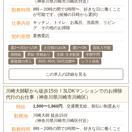
（神奈川県川崎市川崎区付近）
8時～20時の間で1時間〜、好きな日に働くこと
勤務時間
が可能です。(候補の日時から選択)
キッチン、トイレ、お風呂、洗面所、リビン
仕事内容
グ、その他のお掃除
業務委託
契約形態
週2〜3日からOK
土日祝のみOK
週1〜OK
高収入可能
高時給
昇給･昇格あり
主婦･主夫歓迎
学歴不問
家政婦の求人
30代･40代･50代活躍中
シフト自由
この求人の詳細を見る
川崎大師駅から徒歩15分！3LDKマンションでのお掃除
代行のお仕事（神奈川県川崎市川崎区）
1,500〜1,860円
、交通費支給、前払い制度あり
時給
川崎大師 徒歩15分
勤務地
（神奈川県川崎市川崎区付近）
8時～20時の間で1時間〜、好きな日に働くこと
勤務時間