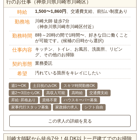
行のお仕事（神奈川県川崎市川崎区）
1,500〜1,860円
、交通費支給、前払い制度あり
時給
川崎大師 徒歩7分
勤務地
（神奈川県川崎市川崎区付近）
8時～20時の間で1時間〜、好きな日に働くこと
勤務時間
が可能です。(候補の日時から選択)
キッチン、トイレ、お風呂、洗面所、リビン
仕事内容
グ、その他のお掃除
業務委託
契約形態
汚れている箇所をキレイにしたい
希望
週1〜OK
土日祝のみOK
スキマ時間勤務OK
週2〜3日からOK
高収入可能
高時給
交通費支給
昇給･昇格あり
資格不要
ハウスキーパー募集
家事代行スタッフ募集
家政婦の求人
シフト自由
この求人の詳細を見る
川崎大師駅から徒歩7分！4LDK以上一戸建てでのお掃除