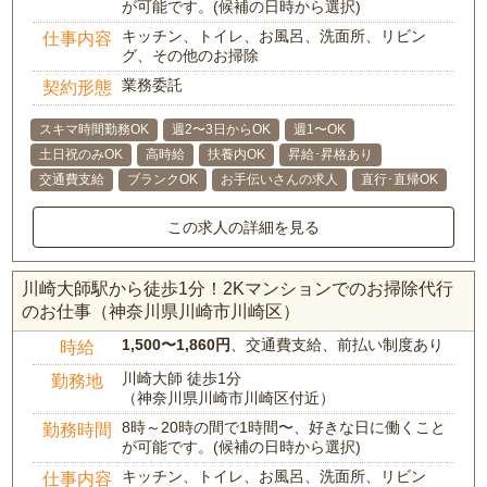
が可能です。(候補の日時から選択)
キッチン、トイレ、お風呂、洗面所、リビン
仕事内容
グ、その他のお掃除
業務委託
契約形態
スキマ時間勤務OK
週2〜3日からOK
週1〜OK
土日祝のみOK
高時給
扶養内OK
昇給･昇格あり
交通費支給
ブランクOK
お手伝いさんの求人
直行･直帰OK
この求人の詳細を見る
川崎大師駅から徒歩1分！2Kマンションでのお掃除代行
のお仕事（神奈川県川崎市川崎区）
1,500〜1,860円
、交通費支給、前払い制度あり
時給
川崎大師 徒歩1分
勤務地
（神奈川県川崎市川崎区付近）
8時～20時の間で1時間〜、好きな日に働くこと
勤務時間
が可能です。(候補の日時から選択)
キッチン、トイレ、お風呂、洗面所、リビン
仕事内容