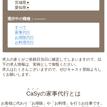
宮城県
▼
愛知県
▼
福井県
▼
岡山県
▼
選択中の職種：———
広島県
▼
すべて
沖縄県
▼
家事代行
お掃除代行
お料理代行
求人の多くがご依頼日当日に確定してしまいますので、以
下の求人情報は、実例として御覧ください。
求人はたくさんございますので、ぜひキャスト登録よろし
くお願いします。
カジー
CaSy
の家事代行とは
お客様に代わり「
お掃除
」や「
お料理
」を行うお仕事です。