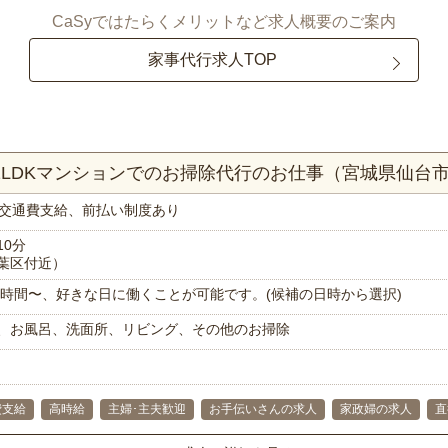
CaSyではたらくメリットなど求人概要のご案内
家事代行求人TOP
！1LDKマンションでのお掃除代行のお仕事（宮城県仙台
交通費支給、前払い制度あり
10分
葉区付近）
で1時間〜、好きな日に働くことが可能です。(候補の日時から選択)
、お風呂、洗面所、リビング、その他のお掃除
費支給
高時給
主婦･主夫歓迎
お手伝いさんの求人
家政婦の求人
直