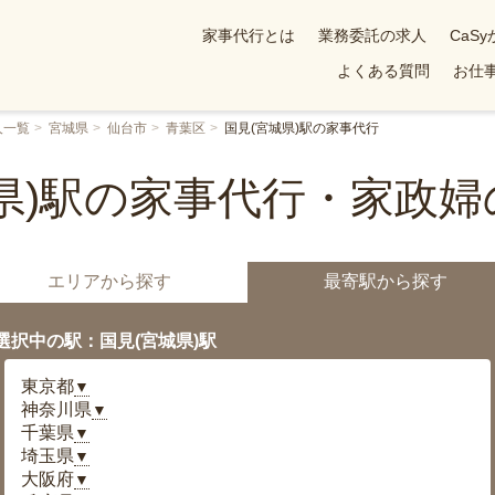
家事代行とは
業務委託の求人
CaS
よくある質問
お仕事
人一覧
宮城県
仙台市
青葉区
国見(宮城県)駅の家事代行
県)駅の家事代行・家政
エリアから探す
最寄駅から探す
選択中の駅：国見(宮城県)駅
東京都
▼
神奈川県
▼
千葉県
▼
埼玉県
▼
大阪府
▼