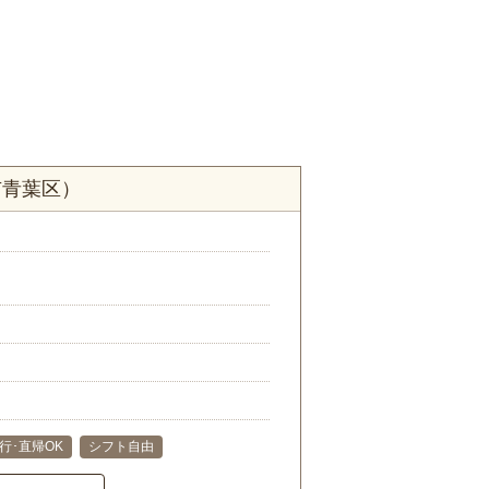
市青葉区）
行･直帰OK
シフト自由