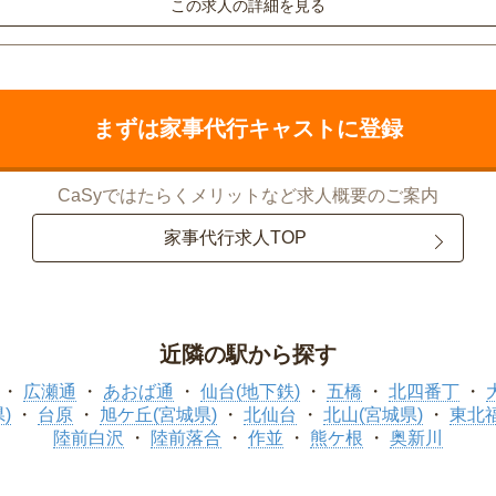
この求人の詳細を見る
まずは家事代行キャストに登録
CaSyではたらくメリットなど求人概要のご案内
家事代行求人TOP
近隣の駅から探す
広瀬通
あおば通
仙台(地下鉄)
五橋
北四番丁
)
台原
旭ケ丘(宮城県)
北仙台
北山(宮城県)
東北
陸前白沢
陸前落合
作並
熊ケ根
奥新川