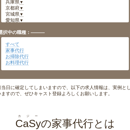
兵庫県
▼
京都府
▼
宮城県
▼
愛知県
▼
福井県
▼
選択中の職種：———
岡山県
▼
広島県
▼
すべて
沖縄県
▼
家事代行
お掃除代行
お料理代行
日当日に確定してしまいますので、以下の求人情報は、実例と
いますので、ぜひキャスト登録よろしくお願いします。
カジー
CaSy
の家事代行とは