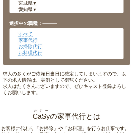
宮城県
▼
愛知県
▼
福井県
▼
岡山県
▼
選択中の職種：———
広島県
▼
すべて
沖縄県
▼
家事代行
お掃除代行
お料理代行
求人の多くがご依頼日当日に確定してしまいますので、以
下の求人情報は、実例として御覧ください。
求人はたくさんございますので、ぜひキャスト登録よろし
くお願いします。
カジー
CaSy
の家事代行とは
お客様に代わり「
お掃除
」や「
お料理
」を行うお仕事です。