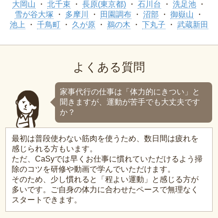
大岡山
北千束
長原(東京都)
石川台
洗足池
雪が谷大塚
多摩川
田園調布
沼部
御嶽山
池上
千鳥町
久が原
鵜の木
下丸子
武蔵新田
よくある質問
家事代行の仕事は「体力的にきつい」と
聞きますが、運動が苦手でも大丈夫です
か？
最初は普段使わない筋肉を使うため、数日間は疲れを
感じられる方もいます。
ただ、CaSyでは早くお仕事に慣れていただけるよう掃
除のコツを研修や動画で学んでいただけます。
そのため、少し慣れると「程よい運動」と感じる方が
多いです。ご自身の体力に合わせたペースで無理なく
スタートできます。