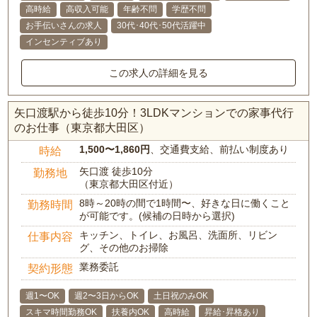
高時給
高収入可能
年齢不問
学歴不問
お手伝いさんの求人
30代･40代･50代活躍中
インセンティブあり
この求人の詳細を見る
矢口渡駅から徒歩10分！3LDKマンションでの家事代行
のお仕事（東京都大田区）
1,500〜1,860円
、交通費支給、前払い制度あり
時給
矢口渡 徒歩10分
勤務地
（東京都大田区付近）
8時～20時の間で1時間〜、好きな日に働くこと
勤務時間
が可能です。(候補の日時から選択)
キッチン、トイレ、お風呂、洗面所、リビン
仕事内容
グ、その他のお掃除
業務委託
契約形態
週1〜OK
週2〜3日からOK
土日祝のみOK
スキマ時間勤務OK
扶養内OK
高時給
昇給･昇格あり