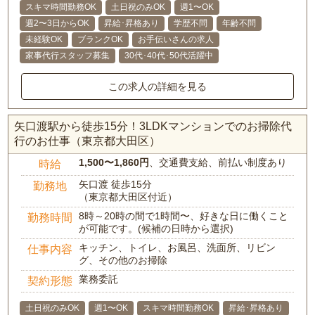
スキマ時間勤務OK
土日祝のみOK
週1〜OK
週2〜3日からOK
昇給･昇格あり
学歴不問
年齢不問
未経験OK
ブランクOK
お手伝いさんの求人
家事代行スタッフ募集
30代･40代･50代活躍中
この求人の詳細を見る
矢口渡駅から徒歩15分！3LDKマンションでのお掃除代
行のお仕事（東京都大田区）
1,500〜1,860円
、交通費支給、前払い制度あり
時給
矢口渡 徒歩15分
勤務地
（東京都大田区付近）
8時～20時の間で1時間〜、好きな日に働くこと
勤務時間
が可能です。(候補の日時から選択)
キッチン、トイレ、お風呂、洗面所、リビン
仕事内容
グ、その他のお掃除
業務委託
契約形態
土日祝のみOK
週1〜OK
スキマ時間勤務OK
昇給･昇格あり