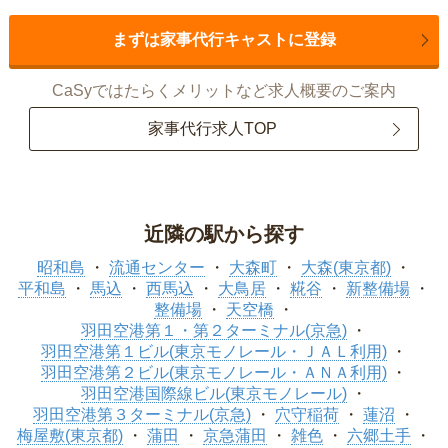
まずは家事代行キャストに登録
CaSyではたらくメリットなど求人概要のご案内
家事代行求人TOP
近隣の駅から探す
昭和島
流通センター
大森町
大森(東京都)
平和島
馬込
西馬込
大鳥居
糀谷
新整備場
整備場
天空橋
羽田空港第１・第２ターミナル(京急)
羽田空港第１ビル(東京モノレール・ＪＡＬ利用)
羽田空港第２ビル(東京モノレール・ＡＮＡ利用)
羽田空港国際線ビル(東京モノレール)
羽田空港第３ターミナル(京急)
穴守稲荷
蓮沼
梅屋敷(東京都)
蒲田
京急蒲田
雑色
六郷土手