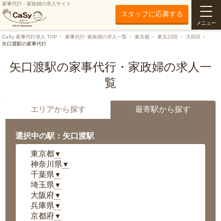
家事代行・家政婦の求人サイト
スタッフに応募する
メニュー
CaSy 家事代行求人 TOP
家事代行･家政婦の求人一覧
東京都
東京23区
大田区
矢口渡駅の家事代行
矢口渡駅の家事代行・家政婦の求人一
覧
エリアから探す
最寄駅から探す
選択中の駅：矢口渡駅
東京都
▼
神奈川県
▼
千葉県
▼
埼玉県
▼
大阪府
▼
兵庫県
▼
京都府
▼