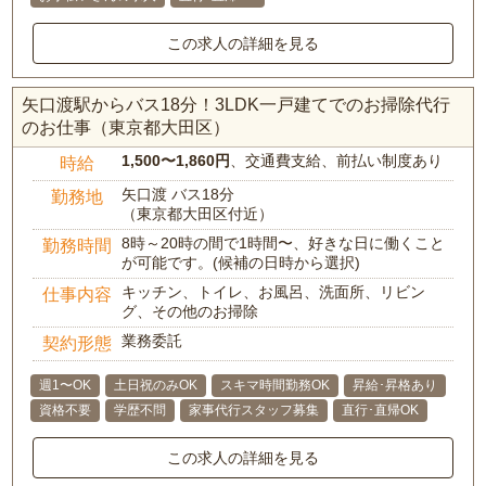
この求人の詳細を見る
矢口渡駅からバス18分！3LDK一戸建てでのお掃除代行
のお仕事（東京都大田区）
1,500〜1,860円
、交通費支給、前払い制度あり
時給
矢口渡 バス18分
勤務地
（東京都大田区付近）
8時～20時の間で1時間〜、好きな日に働くこと
勤務時間
が可能です。(候補の日時から選択)
キッチン、トイレ、お風呂、洗面所、リビン
仕事内容
グ、その他のお掃除
業務委託
契約形態
週1〜OK
土日祝のみOK
スキマ時間勤務OK
昇給･昇格あり
資格不要
学歴不問
家事代行スタッフ募集
直行･直帰OK
この求人の詳細を見る