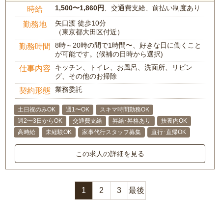
1,500〜1,860円
、交通費支給、前払い制度あり
時給
矢口渡 徒歩10分
勤務地
（東京都大田区付近）
8時～20時の間で1時間〜、好きな日に働くこと
勤務時間
が可能です。(候補の日時から選択)
キッチン、トイレ、お風呂、洗面所、リビン
仕事内容
グ、その他のお掃除
業務委託
契約形態
土日祝のみOK
週1〜OK
スキマ時間勤務OK
週2〜3日からOK
交通費支給
昇給･昇格あり
扶養内OK
高時給
未経験OK
家事代行スタッフ募集
直行･直帰OK
この求人の詳細を見る
1
2
3
最後