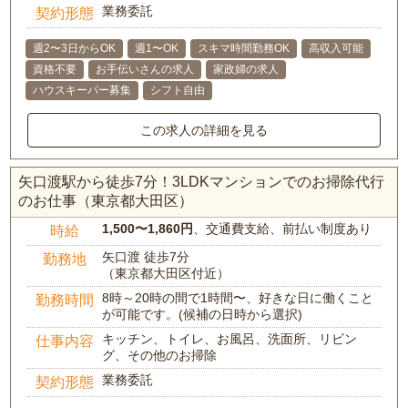
業務委託
契約形態
週2〜3日からOK
週1〜OK
スキマ時間勤務OK
高収入可能
資格不要
お手伝いさんの求人
家政婦の求人
ハウスキーパー募集
シフト自由
この求人の詳細を見る
矢口渡駅から徒歩7分！3LDKマンションでのお掃除代行
のお仕事（東京都大田区）
1,500〜1,860円
、交通費支給、前払い制度あり
時給
矢口渡 徒歩7分
勤務地
（東京都大田区付近）
8時～20時の間で1時間〜、好きな日に働くこと
勤務時間
が可能です。(候補の日時から選択)
キッチン、トイレ、お風呂、洗面所、リビン
仕事内容
グ、その他のお掃除
業務委託
契約形態