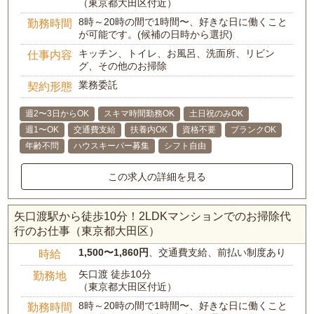
（東京都大田区付近）
8時～20時の間で1時間〜、好きな日に働くこと
勤務時間
が可能です。(候補の日時から選択)
キッチン、トイレ、お風呂、洗面所、リビン
仕事内容
グ、その他のお掃除
業務委託
契約形態
週2〜3日からOK
スキマ時間勤務OK
土日祝のみOK
週1〜OK
交通費支給
扶養内OK
資格不要
ブランクOK
年齢不問
ハウスキーパー募集
シフト自由
この求人の詳細を見る
矢口渡駅から徒歩10分！2LDKマンションでのお掃除代
行のお仕事（東京都大田区）
1,500〜1,860円
、交通費支給、前払い制度あり
時給
矢口渡 徒歩10分
勤務地
（東京都大田区付近）
8時～20時の間で1時間〜、好きな日に働くこと
勤務時間