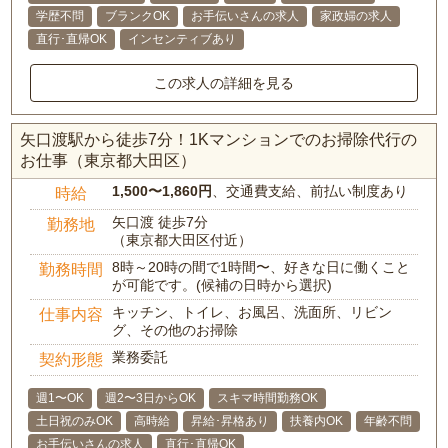
学歴不問
ブランクOK
お手伝いさんの求人
家政婦の求人
直行･直帰OK
インセンティブあり
この求人の詳細を見る
矢口渡駅から徒歩7分！1Kマンションでのお掃除代行の
お仕事（東京都大田区）
1,500〜1,860円
、交通費支給、前払い制度あり
時給
矢口渡 徒歩7分
勤務地
（東京都大田区付近）
8時～20時の間で1時間〜、好きな日に働くこと
勤務時間
が可能です。(候補の日時から選択)
キッチン、トイレ、お風呂、洗面所、リビン
仕事内容
グ、その他のお掃除
業務委託
契約形態
週1〜OK
週2〜3日からOK
スキマ時間勤務OK
土日祝のみOK
高時給
昇給･昇格あり
扶養内OK
年齢不問
お手伝いさんの求人
直行･直帰OK