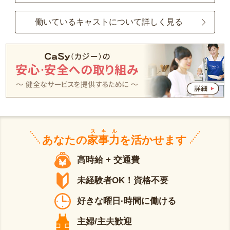
働いているキャストについて詳しく見る
スキル
あなたの
家事力
を活かせます
高時給 + 交通費
未経験者OK！資格不要
好きな曜日·時間に働ける
主婦/主夫歓迎