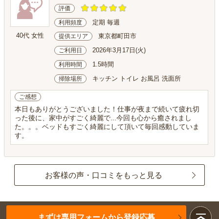
評価
定期 毎週
利用頻度
40代 女性
東京都町田市
提供エリア
2026年3月17日(火)
ご利用日
1.5時間
利用時間
キッチン トイレ お風呂 洗面所
掃除場所
ご感想
本日もありがとうございました！仕事が夜まで続いて疲れ切
った後に、家中がすごく綺麗で...今回も心から癒されまし
た。。。ベッドもすごく綺麗にして頂いて毎回感動していま
す。
お客様の声・口コミをもっと見る
まずは専用フォームから登録応募