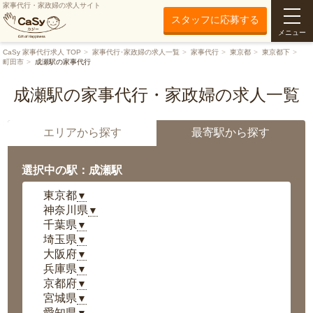
家事代行・家政婦の求人サイト
スタッフに応募する
メニュー
CaSy 家事代行求人 TOP
家事代行･家政婦の求人一覧
家事代行
東京都
東京都下
町田市
成瀬駅の家事代行
成瀬駅の家事代行・家政婦の求人一覧
エリアから探す
最寄駅から探す
選択中の駅：成瀬駅
東京都
▼
神奈川県
▼
千葉県
▼
埼玉県
▼
大阪府
▼
兵庫県
▼
京都府
▼
宮城県
▼
愛知県