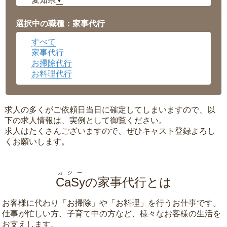
▼
福井県
▼
岡山県
▼
選択中の職種：家事代行
広島県
▼
すべて
沖縄県
▼
家事代行
お掃除代行
お料理代行
求人の多くがご依頼日当日に確定してしまいますので、以
下の求人情報は、実例として御覧ください。
求人はたくさんございますので、ぜひキャスト登録よろし
くお願いします。
カジー
CaSy
の家事代行とは
お客様に代わり「
お掃除
」や「
お料理
」を行うお仕事です。
仕事が忙しい方、子育て中の方など、様々なお客様の生活を
お支えします。