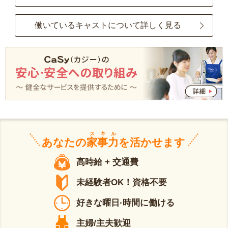
働いているキャストについて詳しく見る
スキル
あなたの
家事力
を活かせます
高時給 + 交通費
未経験者OK！資格不要
好きな曜日·時間に働ける
主婦/主夫歓迎