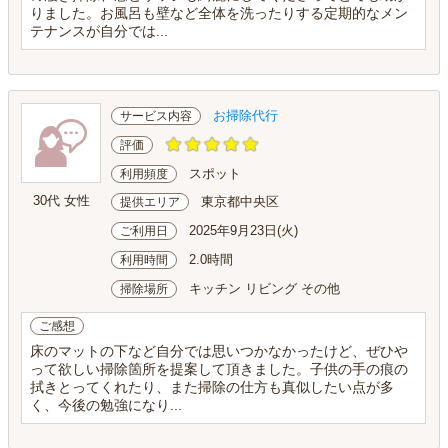
りました。お風呂も壁など全体を洗ったりする定期的なメン
テナンスが自分では...
お掃除代行
サービス内容
評価
スポット
利用頻度
30代 女性
東京都中央区
提供エリア
2025年9月23日(火)
ご利用日
2.0時間
利用時間
キッチン リビング その他
掃除場所
ご感想
床のマットの下など自分では思いつかなかったけど、ぜひや
って欲しい掃除箇所を提案して頂きました。子供の手の痕の
拭きとってくれたり、また掃除の仕方も真似したい点が多
く、今後の勉強になり...