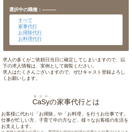
福井県
▼
岡山県
▼
選択中の職種：———
広島県
▼
すべて
沖縄県
▼
家事代行
お掃除代行
お料理代行
求人の多くがご依頼日当日に確定してしまいますので、以
下の求人情報は、実例として御覧ください。
求人はたくさんございますので、ぜひキャスト登録よろし
くお願いします。
カジー
CaSy
の家事代行とは
お客様に代わり「
お掃除
」や「
お料理
」を行うお仕事です。
仕事が忙しい方、子育て中の方など、様々なお客様の生活を
お支えします。
危険な作業や介護など、専門的な技術や知識が必要なお仕事ではありま