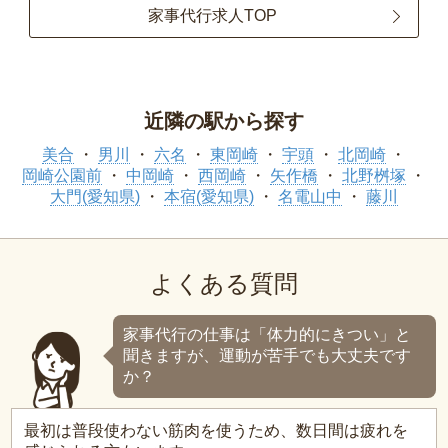
家事代行求人TOP
近隣の駅から探す
美合
男川
六名
東岡崎
宇頭
北岡崎
岡崎公園前
中岡崎
西岡崎
矢作橋
北野桝塚
大門(愛知県)
本宿(愛知県)
名電山中
藤川
よくある質問
家事代行の仕事は「体力的にきつい」と
聞きますが、運動が苦手でも大丈夫です
か？
最初は普段使わない筋肉を使うため、数日間は疲れを