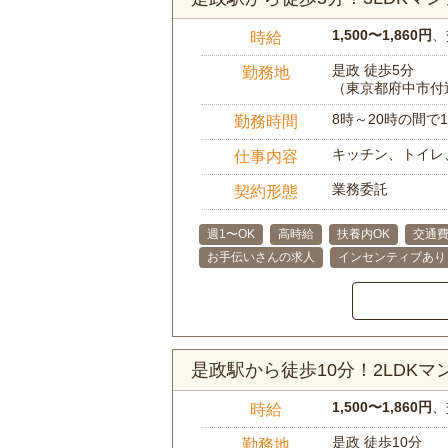
1,500〜1,860円
、
時給
是政 徒歩5分
勤務地
（東京都府中市付
8時～20時の間
勤務時間
キッチン、トイレ
仕事内容
業務委託
契約形態
週1〜OK
高時給
扶養内OK
交通
お手伝いさんの求人
インセンティブあり
是政駅から徒歩10分！2LDK
1,500〜1,860円
、
時給
是政 徒歩10分
勤務地