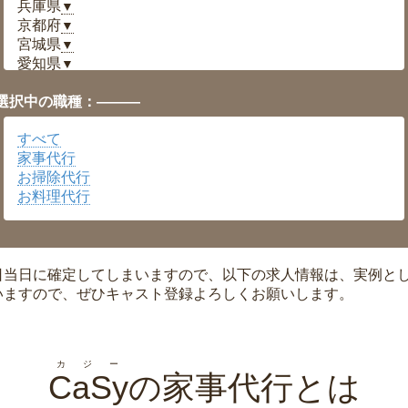
兵庫県
▼
京都府
▼
宮城県
▼
愛知県
▼
福井県
▼
選択中の職種：———
岡山県
▼
広島県
▼
すべて
沖縄県
▼
家事代行
お掃除代行
お料理代行
日当日に確定してしまいますので、以下の求人情報は、実例と
いますので、ぜひキャスト登録よろしくお願いします。
カジー
CaSy
の家事代行とは