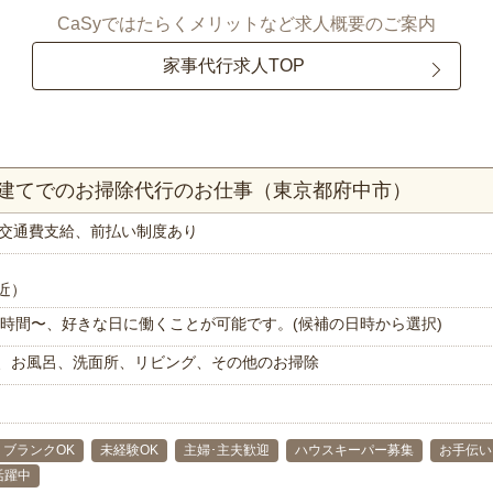
CaSyではたらくメリットなど求人概要のご案内
家事代行求人TOP
戸建てでのお掃除代行のお仕事（東京都府中市）
交通費支給、前払い制度あり
近）
で1時間〜、好きな日に働くことが可能です。(候補の日時から選択)
、お風呂、洗面所、リビング、その他のお掃除
ブランクOK
未経験OK
主婦･主夫歓迎
ハウスキーパー募集
お手伝い
代活躍中