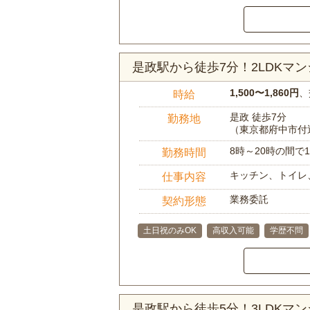
是政駅から徒歩7分！2LDKマ
1,500〜1,860円
、
時給
是政 徒歩7分
勤務地
（東京都府中市付
8時～20時の間
勤務時間
キッチン、トイレ
仕事内容
業務委託
契約形態
土日祝のみOK
高収入可能
学歴不問
是政駅から徒歩5分！3LDKマ