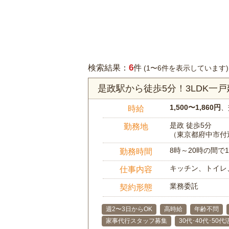
6
検索結果：
件
(1〜6件を表示しています)
是政駅から徒歩5分！3LDK一
1,500〜1,860円
、
時給
是政 徒歩5分
勤務地
（東京都府中市付
8時～20時の間
勤務時間
キッチン、トイレ
仕事内容
業務委託
契約形態
週2〜3日からOK
高時給
年齢不問
家事代行スタッフ募集
30代･40代･50