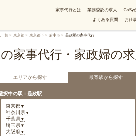
家事代行とは
業務委託の求人
CaS
よくある質問
お仕事
人一覧
東京都
東京都下
府中市
是政駅の家事代行
駅の家事代行・家政婦の求
エリアから探す
最寄駅から探す
選択中の駅：是政駅
東京都
▼
神奈川県
▼
千葉県
▼
埼玉県
▼
大阪府
▼