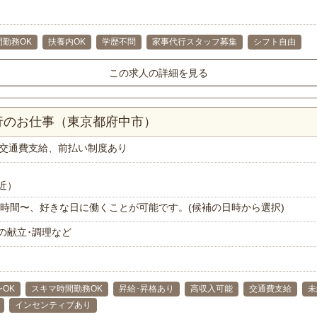
間勤務OK
扶養内OK
学歴不問
家事代行スタッフ募集
シフト自由
この求人の詳細を見る
行のお仕事（東京都府中市）
交通費支給、前払い制度あり
近）
で1時間〜、好きな日に働くことが可能です。(候補の日時から選択)
の献立･調理など
〜OK
スキマ時間勤務OK
昇給･昇格あり
高収入可能
交通費支給
未
インセンティブあり