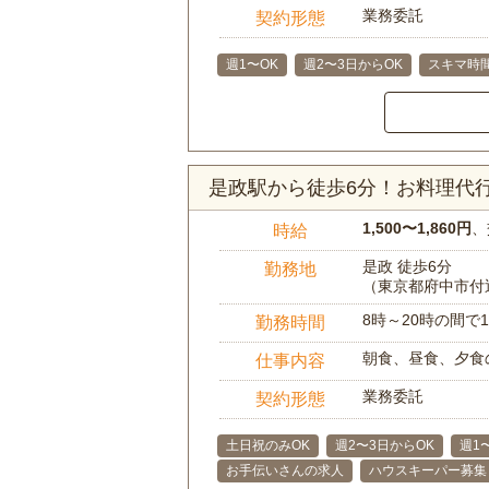
業務委託
契約形態
週1〜OK
週2〜3日からOK
スキマ時
是政駅から徒歩6分！お料理代
1,500〜1,860円
、
時給
是政 徒歩6分
勤務地
（東京都府中市付
8時～20時の間
勤務時間
朝食、昼食、夕食
仕事内容
業務委託
契約形態
土日祝のみOK
週2〜3日からOK
週1
お手伝いさんの求人
ハウスキーパー募集