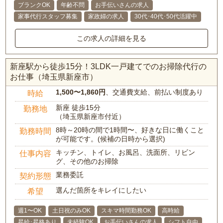
ブランクOK
年齢不問
お手伝いさんの求人
家事代行スタッフ募集
家政婦の求人
30代･40代･50代活躍中
この求人の詳細を見る
新座駅から徒歩15分！3LDK一戸建てでのお掃除代行の
お仕事（埼玉県新座市）
1,500〜1,860円
、交通費支給、前払い制度あり
時給
新座 徒歩15分
勤務地
（埼玉県新座市付近）
8時～20時の間で1時間〜、好きな日に働くこと
勤務時間
が可能です。(候補の日時から選択)
キッチン、トイレ、お風呂、洗面所、リビン
仕事内容
グ、その他のお掃除
業務委託
契約形態
選んだ箇所をキレイにしたい
希望
週1〜OK
土日祝のみOK
スキマ時間勤務OK
高時給
昇給･昇格あり
未経験OK
お手伝いさんの求人
シフト自由