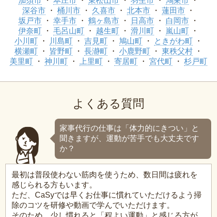
加須市
本庄市
東松山市
羽生市
鴻巣市
深谷市
桶川市
久喜市
北本市
蓮田市
坂戸市
幸手市
鶴ヶ島市
日高市
白岡市
伊奈町
毛呂山町
越生町
滑川町
嵐山町
小川町
川島町
吉見町
鳩山町
ときがわ町
横瀬町
皆野町
長瀞町
小鹿野町
東秩父村
美里町
神川町
上里町
寄居町
宮代町
杉戸町
よくある質問
家事代行の仕事は「体力的にきつい」と
聞きますが、運動が苦手でも大丈夫です
か？
最初は普段使わない筋肉を使うため、数日間は疲れを
感じられる方もいます。
ただ、CaSyでは早くお仕事に慣れていただけるよう掃
除のコツを研修や動画で学んでいただけます。
そのため、少し慣れると「程よい運動」と感じる方が