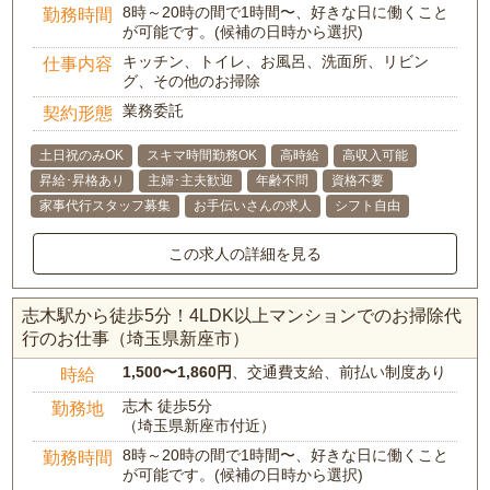
8時～20時の間で1時間〜、好きな日に働くこと
勤務時間
が可能です。(候補の日時から選択)
キッチン、トイレ、お風呂、洗面所、リビン
仕事内容
グ、その他のお掃除
業務委託
契約形態
土日祝のみOK
スキマ時間勤務OK
高時給
高収入可能
昇給･昇格あり
主婦･主夫歓迎
年齢不問
資格不要
家事代行スタッフ募集
お手伝いさんの求人
シフト自由
この求人の詳細を見る
志木駅から徒歩5分！4LDK以上マンションでのお掃除代
行のお仕事（埼玉県新座市）
1,500〜1,860円
、交通費支給、前払い制度あり
時給
志木 徒歩5分
勤務地
（埼玉県新座市付近）
8時～20時の間で1時間〜、好きな日に働くこと
勤務時間
が可能です。(候補の日時から選択)