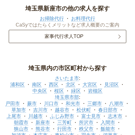
埼玉県新座市の他の求人を探す
お掃除代行
お料理代行
CaSyではたらくメリットなど求人概要のご案内
家事代行求人TOP
埼玉県内の市区町村から探す
さいたま市
:
浦和区
南区
西区
北区
大宮区
見沼区
中央区
桜区
緑区
岩槻区
埼玉県市部
:
戸田市
蕨市
川口市
和光市
三郷市
八潮市
草加市
吉川市
越谷市
松伏町
春日部市
上尾市
川越市
ふじみ野市
富士見市
志木市
朝霞市
新座市
三芳町
所沢市
入間市
狭山市
熊谷市
行田市
秩父市
飯能市