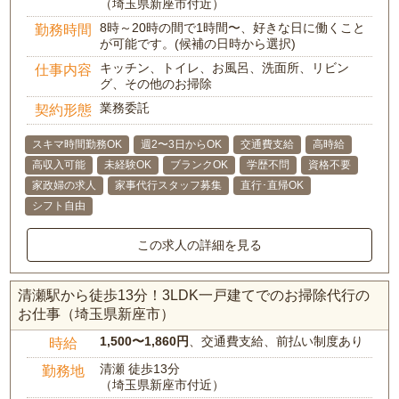
（埼玉県新座市付近）
8時～20時の間で1時間〜、好きな日に働くこと
勤務時間
が可能です。(候補の日時から選択)
キッチン、トイレ、お風呂、洗面所、リビン
仕事内容
グ、その他のお掃除
業務委託
契約形態
スキマ時間勤務OK
週2〜3日からOK
交通費支給
高時給
高収入可能
未経験OK
ブランクOK
学歴不問
資格不要
家政婦の求人
家事代行スタッフ募集
直行･直帰OK
シフト自由
この求人の詳細を見る
清瀬駅から徒歩13分！3LDK一戸建てでのお掃除代行の
お仕事（埼玉県新座市）
1,500〜1,860円
、交通費支給、前払い制度あり
時給
清瀬 徒歩13分
勤務地
（埼玉県新座市付近）