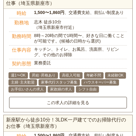
仕事（埼玉県新座市）
1,500〜1,860円
、交通費支給、前払い制度あり
時給
志木 徒歩10分
勤務地
（埼玉県新座市付近）
8時～20時の間で1時間〜、好きな日に働くこと
勤務時間
が可能です。(候補の日時から選択)
キッチン、トイレ、お風呂、洗面所、リビン
仕事内容
グ、その他のお掃除
業務委託
契約形態
週1〜OK
昇給･昇格あり
高収入可能
年齢不問
未経験OK
主婦･主夫歓迎
家事代行スタッフ募集
ハウスキーパー募集
お手伝いさんの求人
家政婦の求人
シフト自由
この求人の詳細を見る
新座駅から徒歩10分！3LDK一戸建てでのお掃除代行の
お仕事（埼玉県新座市）
1,500〜1,860円
、交通費支給、前払い制度あり
時給