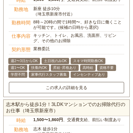
新座 徒歩10分
勤務地
（埼玉県新座市付近）
8時～20時の間で1時間〜、好きな日に働くこと
勤務時間
が可能です。(候補の日時から選択)
キッチン、トイレ、お風呂、洗面所、リビン
仕事内容
グ、その他のお掃除
業務委託
契約形態
週2〜3日からOK
土日祝のみOK
スキマ時間勤務OK
週1〜OK
扶養内OK
昇給･昇格あり
高時給
資格不要
学歴不問
家事代行スタッフ募集
インセンティブあり
この求人の詳細を見る
志木駅から徒歩1分！3LDKマンションでのお掃除代行の
お仕事（埼玉県新座市）
1,500〜1,860円
、交通費支給、前払い制度あり
時給
志木 徒歩1分
勤務地