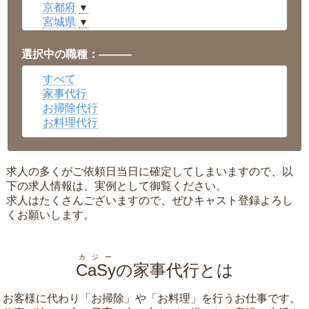
京都府
▼
宮城県
▼
愛知県
▼
福井県
▼
選択中の職種：———
岡山県
▼
すべて
広島県
▼
家事代行
沖縄県
▼
お掃除代行
お料理代行
求人の多くがご依頼日当日に確定してしまいますので、以
下の求人情報は、実例として御覧ください。
求人はたくさんございますので、ぜひキャスト登録よろし
くお願いします。
カジー
CaSy
の家事代行とは
お客様に代わり「
お掃除
」や「
お料理
」を行うお仕事です。