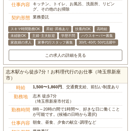
キッチン、トイレ、お風呂、洗面所、リビン
仕事内容
グ、その他のお掃除
業務委託
契約形態
スキマ時間勤務OK
昇給･昇格あり
扶養内OK
高時給
未経験OK
主婦･主夫歓迎
学歴不問
ハウスキーパー募集
家政婦の求人
家事代行スタッフ募集
30代･40代･50代活躍中
この求人の詳細を見る
志木駅から徒歩7分！お料理代行のお仕事（埼玉県新座
市）
1,500〜1,860円
、交通費支給、前払い制度あり
時給
志木 徒歩7分
勤務地
（埼玉県新座市付近）
8時～20時の間で1時間〜、好きな日に働くこと
勤務時間
が可能です。(候補の日時から選択)
朝食、昼食、夕食の献立･調理など
仕事内容