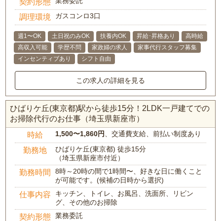
業務委託
契約形態
ガスコンロ3口
調理環境
週1〜OK
土日祝のみOK
扶養内OK
昇給･昇格あり
高時給
高収入可能
学歴不問
家政婦の求人
家事代行スタッフ募集
インセンティブあり
シフト自由
この求人の詳細を見る
ひばりケ丘(東京都)駅から徒歩15分！2LDK一戸建てでの
お掃除代行のお仕事（埼玉県新座市）
1,500〜1,860円
、交通費支給、前払い制度あり
時給
ひばりケ丘(東京都) 徒歩15分
勤務地
（埼玉県新座市付近）
8時～20時の間で1時間〜、好きな日に働くこと
勤務時間
が可能です。(候補の日時から選択)
キッチン、トイレ、お風呂、洗面所、リビン
仕事内容
グ、その他のお掃除
業務委託
契約形態