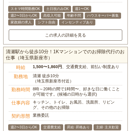
スキマ時間勤務OK
土日祝のみOK
週1〜OK
週2〜3日からOK
高収入可能
年齢不問
ハウスキーパー募集
家政婦の求人
シフト自由
インセンティブあり
この求人の詳細を見る
清瀬駅から徒歩10分！1Kマンションでのお掃除代行のお
仕事（埼玉県新座市）
1,500〜1,860円
、交通費支給、前払い制度あり
時給
清瀬 徒歩10分
勤務地
（埼玉県新座市付近）
8時～20時の間で1時間〜、好きな日に働くこと
勤務時間
が可能です。(候補の日時から選択)
キッチン、トイレ、お風呂、洗面所、リビン
仕事内容
グ、その他のお掃除
業務委託
契約形態
週2〜3日からOK
交通費支給
昇給･昇格あり
主婦･主夫歓迎