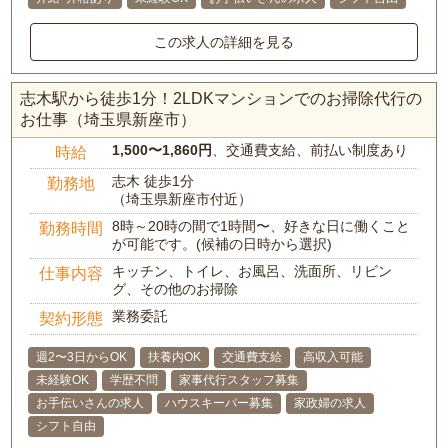
この求人の詳細を見る
志木駅から徒歩1分！2LDKマンションでのお掃除代行の
お仕事（埼玉県新座市）
1,500〜1,860円
、交通費支給、前払い制度あり
時給
志木 徒歩1分
勤務地
（埼玉県新座市付近）
8時～20時の間で1時間〜、好きな日に働くこと
勤務時間
が可能です。(候補の日時から選択)
キッチン、トイレ、お風呂、洗面所、リビン
仕事内容
グ、その他のお掃除
業務委託
契約形態
週2〜3日からOK
扶養内OK
交通費支給
高収入可能
未経験OK
学歴不問
家事代行スタッフ募集
お手伝いさんの求人
ハウスキーパー募集
家政婦の求人
シフト自由