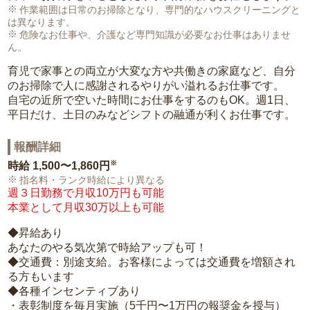
作業範囲は日常のお掃除となり、専門的なハウスクリーニングと
は異なります。
危険なお仕事や、介護など専門知識が必要なお仕事はありませ
ん。
育児で家事との両立が大変な方や共働きの家庭など、自分
のお掃除で人に感謝されるやりがい溢れるお仕事です。
自宅の近所で空いた時間にお仕事をするのもOK。週1日、
平日だけ、土日のみなどシフトの融通が利くお仕事です。
報酬詳細
※
時給
1,500〜1,860円
指名料・ランク時給により異なる
週３日勤務で月収10万円も可能
本業として月収30万以上も可能
◆昇給あり
あなたのやる気次第で時給アップも可！
◆交通費：別途支給。お客様によっては交通費を増額され
る方もいます
◆各種インセンティブあり
・表彰制度を毎月実施（5千円〜1万円の報奨金を授与）