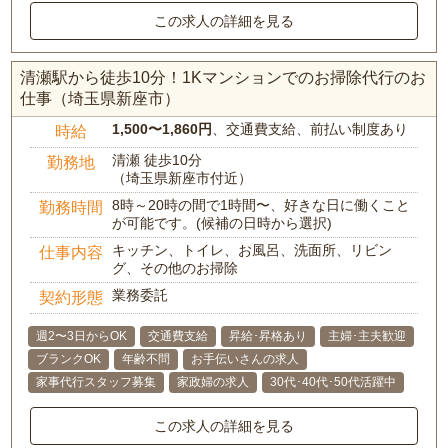
この求人の詳細を見る
清瀬駅から徒歩10分！1Kマンションでのお掃除代行のお
仕事（埼玉県新座市）
1,500〜1,860円
、交通費支給、前払い制度あり
時給
清瀬 徒歩10分
勤務地
（埼玉県新座市付近）
8時～20時の間で1時間〜、好きな日に働くこと
勤務時間
が可能です。(候補の日時から選択)
キッチン、トイレ、お風呂、洗面所、リビン
仕事内容
グ、その他のお掃除
業務委託
契約形態
週2〜3日からOK
交通費支給
昇給･昇格あり
主婦･主夫歓迎
ブランクOK
年齢不問
お手伝いさんの求人
家事代行スタッフ募集
家政婦の求人
30代･40代･50代活躍中
この求人の詳細を見る