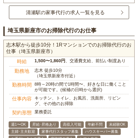
清瀬駅の家事代行の求人一覧を見る
埼玉県新座市のお掃除代行のお仕事
志木駅から徒歩10分！1Rマンションでのお掃除代行のお
仕事（埼玉県新座市）
1,500〜1,860円
、交通費支給、前払い制度あり
時給
志木 徒歩10分
勤務地
（埼玉県新座市付近）
8時～20時の間で1時間〜、好きな日に働くこと
勤務時間
が可能です。(候補の日時から選択)
キッチン、トイレ、お風呂、洗面所、リビン
仕事内容
グ、その他のお掃除
業務委託
契約形態
週1〜OK
昇給･昇格あり
高収入可能
年齢不問
未経験OK
主婦･主夫歓迎
家事代行スタッフ募集
ハウスキーパー募集