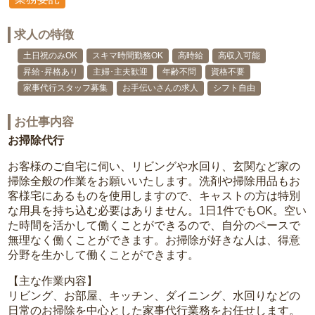
求人の特徴
土日祝のみOK
スキマ時間勤務OK
高時給
高収入可能
昇給･昇格あり
主婦･主夫歓迎
年齢不問
資格不要
家事代行スタッフ募集
お手伝いさんの求人
シフト自由
お仕事内容
お掃除代行
お客様のご自宅に伺い、リビングや水回り、玄関など家の
掃除全般の作業をお願いいたします。洗剤や掃除用品もお
客様宅にあるものを使用しますので、キャストの方は特別
な用具を持ち込む必要はありません。1日1件でもOK。空い
た時間を活かして働くことができるので、自分のペースで
無理なく働くことができます。お掃除が好きな人は、得意
分野を生かして働くことができます。
【主な作業内容】
リビング、お部屋、キッチン、ダイニング、水回りなどの
日常のお掃除を中心とした家事代行業務をお任せします。