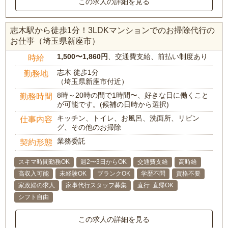
この求人の詳細を見る
志木駅から徒歩1分！3LDKマンションでのお掃除代行の
お仕事（埼玉県新座市）
1,500〜1,860円
、交通費支給、前払い制度あり
時給
志木 徒歩1分
勤務地
（埼玉県新座市付近）
8時～20時の間で1時間〜、好きな日に働くこと
勤務時間
が可能です。(候補の日時から選択)
キッチン、トイレ、お風呂、洗面所、リビン
仕事内容
グ、その他のお掃除
業務委託
契約形態
スキマ時間勤務OK
週2〜3日からOK
交通費支給
高時給
高収入可能
未経験OK
ブランクOK
学歴不問
資格不要
家政婦の求人
家事代行スタッフ募集
直行･直帰OK
シフト自由
この求人の詳細を見る