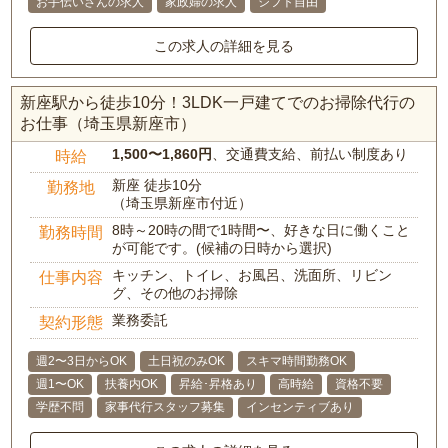
お手伝いさんの求人
家政婦の求人
シフト自由
この求人の詳細を見る
新座駅から徒歩10分！3LDK一戸建てでのお掃除代行の
お仕事（埼玉県新座市）
1,500〜1,860円
、交通費支給、前払い制度あり
時給
新座 徒歩10分
勤務地
（埼玉県新座市付近）
8時～20時の間で1時間〜、好きな日に働くこと
勤務時間
が可能です。(候補の日時から選択)
キッチン、トイレ、お風呂、洗面所、リビン
仕事内容
グ、その他のお掃除
業務委託
契約形態
週2〜3日からOK
土日祝のみOK
スキマ時間勤務OK
週1〜OK
扶養内OK
昇給･昇格あり
高時給
資格不要
学歴不問
家事代行スタッフ募集
インセンティブあり