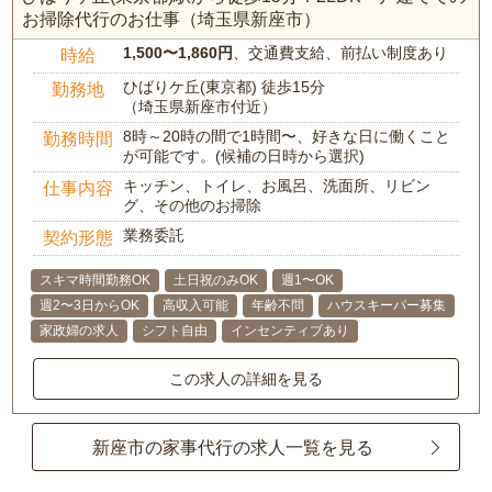
お掃除代行のお仕事（埼玉県新座市）
1,500〜1,860円
、交通費支給、前払い制度あり
時給
ひばりケ丘(東京都) 徒歩15分
勤務地
（埼玉県新座市付近）
8時～20時の間で1時間〜、好きな日に働くこと
勤務時間
が可能です。(候補の日時から選択)
キッチン、トイレ、お風呂、洗面所、リビン
仕事内容
グ、その他のお掃除
業務委託
契約形態
スキマ時間勤務OK
土日祝のみOK
週1〜OK
週2〜3日からOK
高収入可能
年齢不問
ハウスキーパー募集
家政婦の求人
シフト自由
インセンティブあり
この求人の詳細を見る
新座市の家事代行の求人一覧を見る