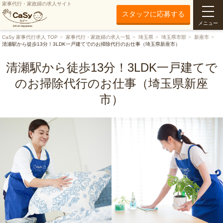
家事代行・家政婦の求人サイト
スタッフに応募する
メニュー
CaSy 家事代行求人 TOP
家事代行・家政婦の求人一覧
埼玉県
埼玉県市部
新座市
清瀬駅から徒歩13分！3LDK一戸建てでのお掃除代行のお仕事（埼玉県新座市）
清瀬駅から徒歩13分！3LDK一戸建てで
のお掃除代行のお仕事（埼玉県新座
市）