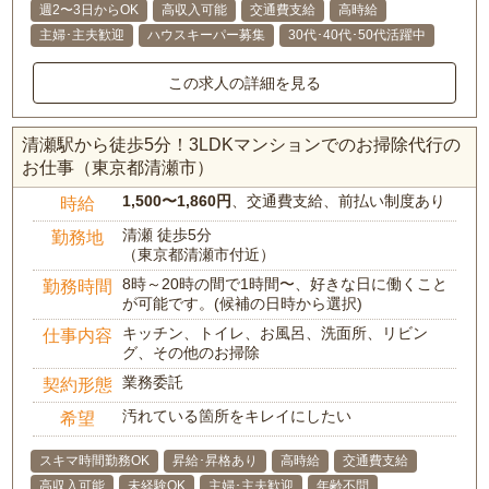
週2〜3日からOK
高収入可能
交通費支給
高時給
主婦･主夫歓迎
ハウスキーパー募集
30代･40代･50代活躍中
この求人の詳細を見る
清瀬駅から徒歩5分！3LDKマンションでのお掃除代行の
お仕事（東京都清瀬市）
1,500〜1,860円
、交通費支給、前払い制度あり
時給
清瀬 徒歩5分
勤務地
（東京都清瀬市付近）
8時～20時の間で1時間〜、好きな日に働くこと
勤務時間
が可能です。(候補の日時から選択)
キッチン、トイレ、お風呂、洗面所、リビン
仕事内容
グ、その他のお掃除
業務委託
契約形態
汚れている箇所をキレイにしたい
希望
スキマ時間勤務OK
昇給･昇格あり
高時給
交通費支給
高収入可能
未経験OK
主婦･主夫歓迎
年齢不問