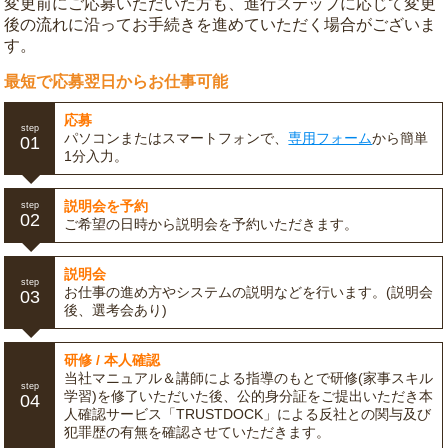
変更前にご応募いただいた方も、進行ステップに応じて変更
後の流れに沿ってお手続きを進めていただく場合がございま
す。
最短で応募翌日からお仕事可能
応募
step
パソコンまたはスマートフォンで、
専用フォーム
から簡単
01
1分入力。
説明会を予約
step
02
ご希望の日時から説明会を予約いただきます。
説明会
step
お仕事の進め方やシステムの説明などを行います。(説明会
03
後、選考会あり)
研修 / 本人確認
当社マニュアル＆講師による指導のもとで研修(家事スキル
step
学習)を修了いただいた後、公的身分証をご提出いただき本
04
人確認サービス「TRUSTDOCK」による反社との関与及び
犯罪歴の有無を確認させていただきます。