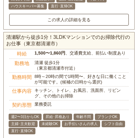
ハウスキーパー募集
直行･直帰OK
この求人の詳細を見る
清瀬駅から徒歩1分！3LDKマンションでのお掃除代行の
お仕事（東京都清瀬市）
1,500〜1,860円
、交通費支給、前払い制度あり
時給
清瀬 徒歩1分
勤務地
（東京都清瀬市付近）
8時～20時の間で1時間〜、好きな日に働くこと
勤務時間
が可能です。(候補の日時から選択)
キッチン、トイレ、お風呂、洗面所、リビン
仕事内容
グ、その他のお掃除
業務委託
契約形態
週2〜3日からOK
昇給･昇格あり
年齢不問
ブランクOK
主婦･主夫歓迎
未経験OK
お手伝いさんの求人
シフト自由
直行･直帰OK