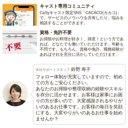
キャスト専用コミュニティ
CaSyキャスト限定SNS「CACACO(カカコ)」
で、サービスのノウハウを共有したり、悩みを
相談することができます。
資格・免許不要
お掃除やお料理が好き！、得意！という方であ
れば、どなたでも働いていただけます。年齢も
不問です。もちろん、資格や免許、職務経験が
あればそれを充分に活かしていただけます。
鈴野 寿子
本社サポートスタッフ
フォロー体制が充実していますので、初め
ての方もご安心ください。
あなたのお掃除や整理収納の経験やスキル
を存分に活かせます。お客様は家事にお困
りの方が多いので、大変感謝されるやりが
いのあるお仕事です。お客様の毎日を笑顔
にする、大変やりがいのあるお仕事を始め
ませんか？