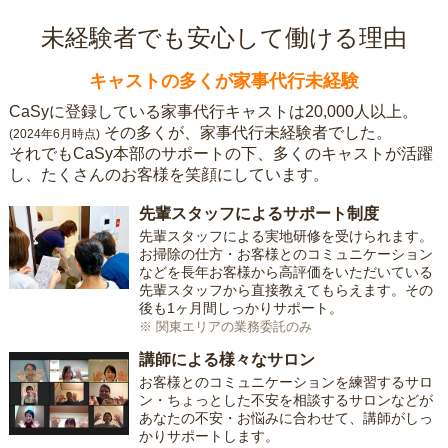
未経験者でも安心して働ける理由
キャストの多くが家事代行未経験
CaSyに登録している家事代行キャストは20,000人以上。
その多くが、家事代行未経験者でした。
(2024年6月時点)
それでもCaSy本部のサポートの下、多くのキャストが活躍
し、たくさんのお客様を笑顔にしています。
先輩スタッフによるサポート制度
先輩スタッフによる実地研修を受けられます。
お掃除の仕方・お客様とのコミュニケーション
などを長年お客様から高評価をいただいている
先輩スタッフから直接教えてもらえます。その
後も1ヶ月間しっかりサポート。
※ 関東エリアの業務委託のみ
講師による様々なサロン
お客様とのコミュニケーションを練習するサロ
ン・ちょっとした不安を相談するサロンなどが
あなたの不安・お悩みに合わせて、講師がしっ
かりサポートします。