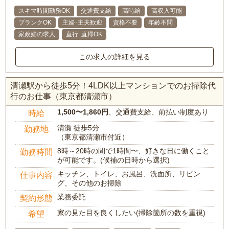
スキマ時間勤務OK
交通費支給
高時給
高収入可能
ブランクOK
主婦･主夫歓迎
資格不要
年齢不問
家政婦の求人
直行･直帰OK
この求人の詳細を見る
清瀬駅から徒歩5分！4LDK以上マンションでのお掃除代
行のお仕事（東京都清瀬市）
1,500〜1,860円
、交通費支給、前払い制度あり
時給
清瀬 徒歩5分
勤務地
（東京都清瀬市付近）
8時～20時の間で1時間〜、好きな日に働くこと
勤務時間
が可能です。(候補の日時から選択)
キッチン、トイレ、お風呂、洗面所、リビン
仕事内容
グ、その他のお掃除
業務委託
契約形態
家の見た目を良くしたい(掃除箇所の数を重視)
希望