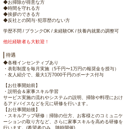
◆お掃除が得意な方
◆時間を守れる方
◆挨拶のできる方
◆反社との関与･犯罪歴のない方
学歴不問 / ブランクOK / 未経験OK / 扶養内就業の調整可
他社経験者も大歓迎！
待遇
◆各種インセンティブあり
・表彰制度を毎月実施（5千円〜1万円の報奨金を授与）
・友人紹介で、最大1万7000千円のボーナス付与
【お仕事開始前】
・説明会＆家事スキル学習
サービス実施の流れやシステムの説明、掃除や料理におけ
るアドバイスなどを元に研修を行います。
【お仕事開始後】
・スキルアップ研修：掃除の仕方、お客様とのコミュニケ
ーションの取り方など、さらに家事スキルを高める研修を
行います。(希望者のみ、随時開催)