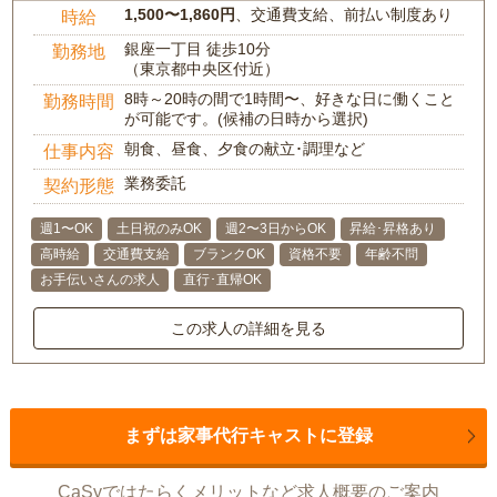
1,500〜1,860円
、交通費支給、前払い制度あり
時給
銀座一丁目 徒歩10分
勤務地
（東京都中央区付近）
8時～20時の間で1時間〜、好きな日に働くこと
勤務時間
が可能です。(候補の日時から選択)
朝食、昼食、夕食の献立･調理など
仕事内容
業務委託
契約形態
週1〜OK
土日祝のみOK
週2〜3日からOK
昇給･昇格あり
高時給
交通費支給
ブランクOK
資格不要
年齢不問
お手伝いさんの求人
直行･直帰OK
この求人の詳細を見る
まずは家事代行キャストに登録
CaSyではたらくメリットなど求人概要のご案内