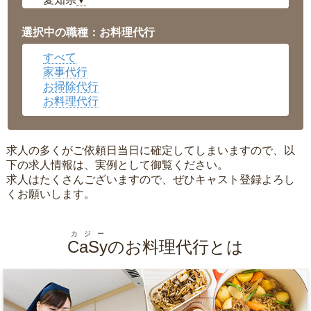
▼
福井県
▼
岡山県
▼
選択中の職種：お料理代行
広島県
▼
すべて
沖縄県
▼
家事代行
お掃除代行
お料理代行
求人の多くがご依頼日当日に確定してしまいますので、以
下の求人情報は、実例として御覧ください。
求人はたくさんございますので、ぜひキャスト登録よろし
くお願いします。
カジー
CaSy
のお料理代行とは