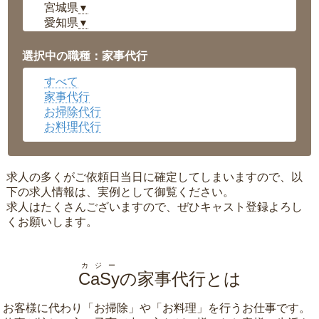
宮城県
▼
愛知県
▼
福井県
▼
岡山県
▼
選択中の職種：家事代行
広島県
▼
すべて
沖縄県
▼
家事代行
お掃除代行
お料理代行
求人の多くがご依頼日当日に確定してしまいますので、以
下の求人情報は、実例として御覧ください。
求人はたくさんございますので、ぜひキャスト登録よろし
くお願いします。
カジー
CaSy
の家事代行とは
お客様に代わり「
お掃除
」や「
お料理
」を行うお仕事です。