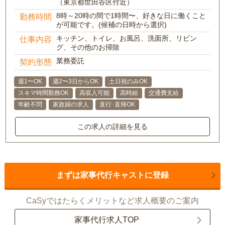
（東京都世田谷区付近）
8時～20時の間で1時間〜、好きな日に働くこと
勤務時間
が可能です。(候補の日時から選択)
キッチン、トイレ、お風呂、洗面所、リビン
仕事内容
グ、その他のお掃除
業務委託
契約形態
週1〜OK
週2〜3日からOK
土日祝のみOK
スキマ時間勤務OK
高収入可能
高時給
交通費支給
年齢不問
家政婦の求人
直行･直帰OK
この求人の詳細を見る
まずは家事代行キャストに登録
CaSyではたらくメリットなど求人概要のご案内
家事代行求人TOP