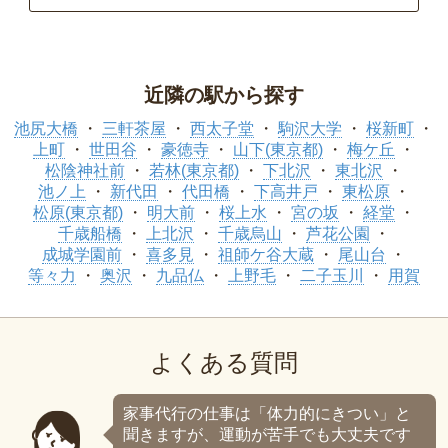
近隣の駅から探す
池尻大橋
三軒茶屋
西太子堂
駒沢大学
桜新町
上町
世田谷
豪徳寺
山下(東京都)
梅ケ丘
松陰神社前
若林(東京都)
下北沢
東北沢
池ノ上
新代田
代田橋
下高井戸
東松原
松原(東京都)
明大前
桜上水
宮の坂
経堂
千歳船橋
上北沢
千歳烏山
芦花公園
成城学園前
喜多見
祖師ケ谷大蔵
尾山台
等々力
奥沢
九品仏
上野毛
二子玉川
用賀
よくある質問
家事代行の仕事は「体力的にきつい」と
聞きますが、運動が苦手でも大丈夫です