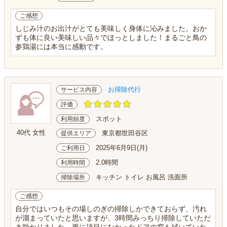
ご感想
しじみ汁のお出汁がとても美味しく身体に沁みました。おか
ずも体に良い美味しい品々でほっとしました！まるごと鳥の
参鶏湯には本当に感動です。
お掃除代行
サービス内容
評価
スポット
利用頻度
40代 女性
東京都世田谷区
提供エリア
2025年6月9日(月)
ご利用日
2.0時間
利用時間
キッチン トイレ お風呂 洗面所
掃除場所
ご感想
自分ではいつもその場しのぎの掃除しかできておらず、汚れ
が溜まっていたと思いますが、3時間みっちり掃除していただ
き助かりました。更に項目になかったドアの窓も拭いていた