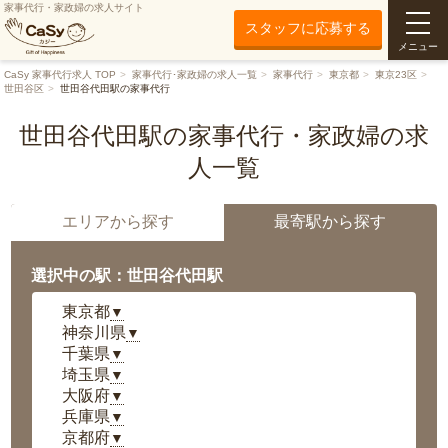
家事代行・家政婦の求人サイト
スタッフに応募する
メニュー
CaSy 家事代行求人 TOP
家事代行･家政婦の求人一覧
家事代行
東京都
東京23区
世田谷区
世田谷代田駅の家事代行
世田谷代田駅の家事代行・家政婦の求
人一覧
エリアから探す
最寄駅から探す
選択中の駅：世田谷代田駅
東京都
▼
神奈川県
▼
千葉県
▼
埼玉県
▼
大阪府
▼
兵庫県
▼
京都府
▼