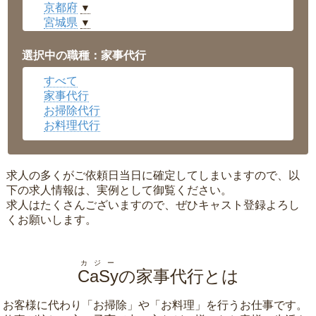
京都府
▼
宮城県
▼
愛知県
▼
福井県
▼
選択中の職種：家事代行
岡山県
▼
すべて
広島県
▼
家事代行
沖縄県
▼
お掃除代行
お料理代行
求人の多くがご依頼日当日に確定してしまいますので、以
下の求人情報は、実例として御覧ください。
求人はたくさんございますので、ぜひキャスト登録よろし
くお願いします。
カジー
CaSy
の家事代行とは
お客様に代わり「
お掃除
」や「
お料理
」を行うお仕事です。