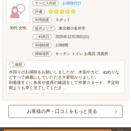
お掃除代行
サービス内容
評価
スポット
利用頻度
30代 女性
東京都小金井市
提供エリア
2025年12月28日(日)
ご利用日
3.0時間
利用時間
キッチン トイレ お風呂 洗面所
掃除場所
ご感想
水回りのお掃除をお願いしましたが、水垢やカビ、ぬめりな
どすべて綺麗にしていただき大変助かりました。
到着後すぐに各所や道具の確認をして作業スタート、予定時
間よりも早く完了してくださ...
お客様の声・口コミをもっと見る