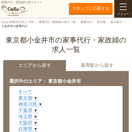
家事代行・家政婦の求人サイト
スタッフに応募する
メニュー
CaSy 家事代行求人 TOP
家事代行･家政婦の求人一覧
家事代行
東京都
東京都下
小金井市の家事代行
東京都小金井市の家事代行・家政婦の
求人一覧
エリアから探す
最寄駅から探す
選択中のエリア： 東京都小金井市
すべて
東京都
▼
神奈川県
▼
千葉県
▼
埼玉県
▼
大阪府
▼
兵庫県
▼