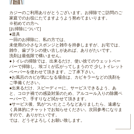
カジーのご利用ありがとうございます。お掃除でご訪問のご
家庭でのお役にたてますようよう努めてまいります。
※初めての方へ
[お掃除について]
●道具
一回のお掃除に、私の方では、
未使用の小さなスポンジと雑巾を持参しますが、お宅では、
雑巾、歯ブラシの使い古しがあれば、ありがたいです。
洗剤は最低限で構いません。
●トイレの掃除では、出来るだけ、使い捨てのウェットペー
パーで掃除し、埃ゴミが広がってしまうので 少しトイレット
ペーパーを使わせて頂きます。ご了承下さい。
●お風呂のカビが気になる場合は、カビキラーなどの洗剤を
ご準備ください。
●出来るだけ、スピーディーに、サービスできるよう、あ
と、コロナ禍での感染対策のため、アルコール入りの除菌ペ
ーパーで、手すりなど拭かせて頂きます。
●サービス後、気がついたところなどありましたら、遠慮な
く具体的にチャットでお知らせください。次回参考になりま
すので、ありがたいです。
では、どうぞよろしくお願い致します。