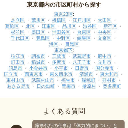
東京都内の市区町村から探す
東京23区
:
足立区
荒川区
板橋区
江戸川区
大田区
葛飾区
北区
江東区
品川区
渋谷区
新宿区
杉並区
墨田区
世田谷区
台東区
中央区
千代田区
豊島区
中野区
練馬区
文京区
港区
目黒区
東京都下
:
狛江市
調布市
三鷹市
武蔵野市
府中市
町田市
稲城市
多摩市
八王子市
立川市
昭島市
小金井市
小平市
日野市
国分寺市
国立市
西東京市
東久留米市
清瀬市
東大和市
東村山市
武蔵村山市
福生市
瑞穂町
羽村市
あきる野市
日の出町
青梅市
檜原村
奥多摩町
よくある質問
家事代行の仕事は「体力的にきつい」と