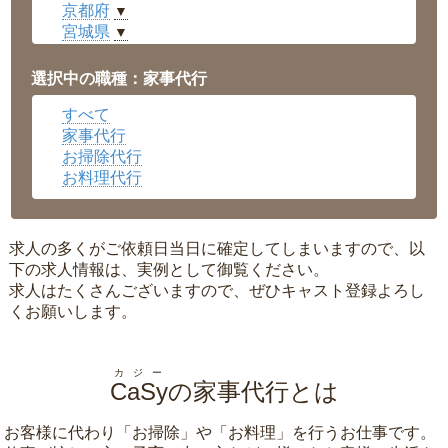
京都府
▼
宮城県
▼
愛知県
▼
福井県
▼
選択中の職種：家事代行
岡山県
▼
すべて
広島県
▼
家事代行
沖縄県
▼
お掃除代行
お料理代行
求人の多くがご依頼日当日に確定してしまいますので、以
下の求人情報は、実例として御覧ください。
求人はたくさんございますので、ぜひキャスト登録よろし
くお願いします。
カジー
CaSy
の家事代行とは
お客様に代わり「
お掃除
」や「
お料理
」を行うお仕事です。