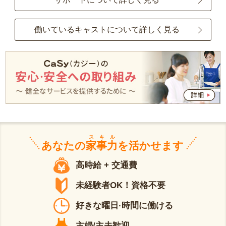
働いているキャストについて詳しく見る
スキル
あなたの
家事力
を活かせます
高時給 + 交通費
未経験者OK！資格不要
好きな曜日·時間に働ける
主婦/主夫歓迎