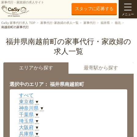
家事代行・家政婦の求人サイト
スタッフに応募する
メニュー
CaSy 家事代行求人 TOP
家事代行･家政婦の求人一覧
家事代行
福井県
嶺北
南越前町の家事代行
福井県南越前町の家事代行・家政婦の
求人一覧
エリアから探す
最寄駅から探す
選択中のエリア： 福井県南越前町
すべて
東京都
▼
神奈川県
▼
千葉県
▼
埼玉県
▼
大阪府
▼
兵庫県
▼