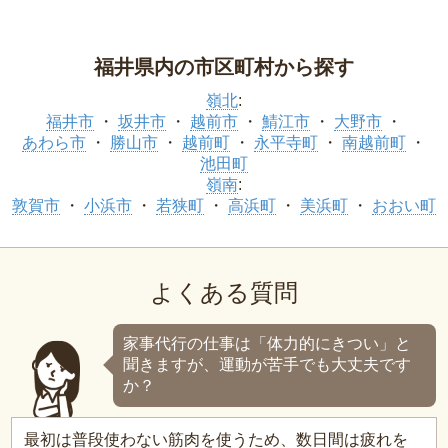
福井県内の市区町村から探す
嶺北
:
福井市
坂井市
越前市
鯖江市
大野市
あわら市
勝山市
越前町
永平寺町
南越前町
池田町
嶺南
:
敦賀市
小浜市
若狭町
高浜町
美浜町
おおい町
よくある質問
家事代行の仕事は「体力的にきつい」と
聞きますが、運動が苦手でも大丈夫です
か？
最初は普段使わない筋肉を使うため、数日間は疲れを