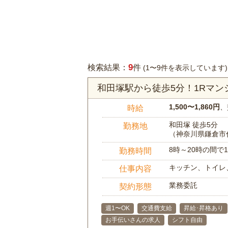
9
検索結果：
件
(1〜9件を表示しています)
和田塚駅から徒歩5分！1Rマ
1,500〜1,860円
、
時給
和田塚 徒歩5分
勤務地
（神奈川県鎌倉市
8時～20時の間
勤務時間
キッチン、トイレ
仕事内容
業務委託
契約形態
週1〜OK
交通費支給
昇給･昇格あり
お手伝いさんの求人
シフト自由