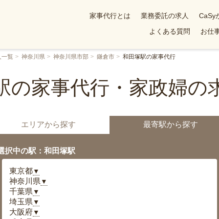
家事代行とは
業務委託の求人
CaS
よくある質問
お仕事
人一覧
神奈川県
神奈川県市部
鎌倉市
和田塚駅の家事代行
駅の家事代行・家政婦の
エリアから探す
最寄駅から探す
選択中の駅：和田塚駅
東京都
▼
神奈川県
▼
千葉県
▼
埼玉県
▼
大阪府
▼