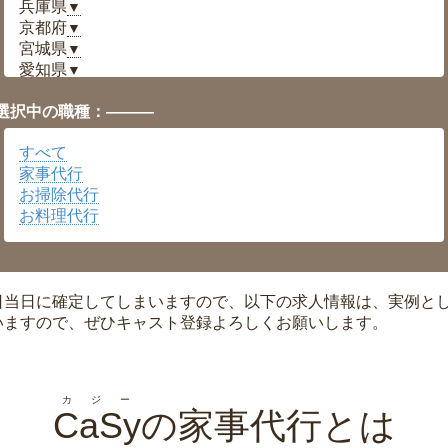
兵庫県
▼
京都府
▼
宮城県
▼
愛知県
▼
福井県
▼
選択中の職種：———
岡山県
▼
広島県
▼
すべて
沖縄県
▼
家事代行
お掃除代行
お料理代行
日当日に確定してしまいますので、以下の求人情報は、実例と
いますので、ぜひキャスト登録よろしくお願いします。
カジー
CaSy
の家事代行とは