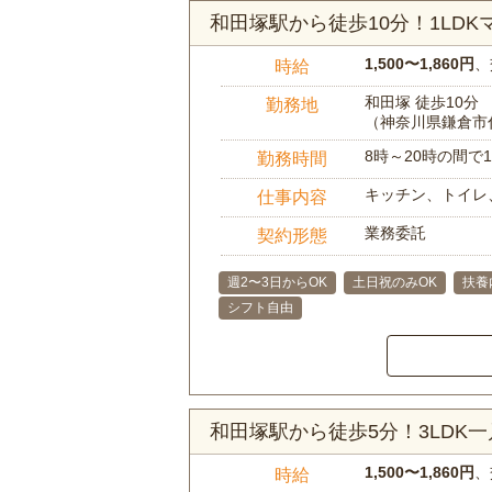
和田塚駅から徒歩10分！1LD
1,500〜1,860円
、
時給
和田塚 徒歩10分
勤務地
（神奈川県鎌倉市
8時～20時の間
勤務時間
キッチン、トイレ
仕事内容
業務委託
契約形態
週2〜3日からOK
土日祝のみOK
扶養
シフト自由
和田塚駅から徒歩5分！3LDK
1,500〜1,860円
、
時給