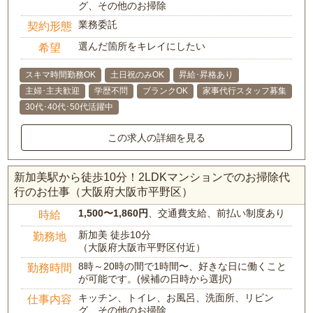
グ、その他のお掃除
業務委託
契約形態
選んだ箇所をキレイにしたい
希望
スキマ時間勤務OK
土日祝のみOK
昇給･昇格あり
主婦･主夫歓迎
学歴不問
ブランクOK
家事代行スタッフ募集
30代･40代･50代活躍中
この求人の詳細を見る
新加美駅から徒歩10分！2LDKマンションでのお掃除代
行のお仕事（大阪府大阪市平野区）
1,500〜1,860円
、交通費支給、前払い制度あり
時給
新加美 徒歩10分
勤務地
（大阪府大阪市平野区付近）
8時～20時の間で1時間〜、好きな日に働くこと
勤務時間
が可能です。(候補の日時から選択)
キッチン、トイレ、お風呂、洗面所、リビン
仕事内容
グ、その他のお掃除