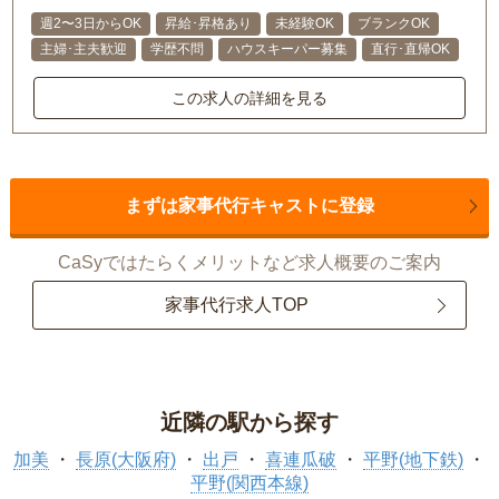
週2〜3日からOK
昇給･昇格あり
未経験OK
ブランクOK
主婦･主夫歓迎
学歴不問
ハウスキーパー募集
直行･直帰OK
この求人の詳細を見る
まずは家事代行キャストに登録
CaSyではたらくメリットなど求人概要のご案内
家事代行求人TOP
近隣の駅から探す
加美
長原(大阪府)
出戸
喜連瓜破
平野(地下鉄)
平野(関西本線)