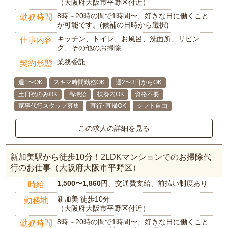
（大阪府大阪市平野区付近）
8時～20時の間で1時間〜、好きな日に働くこと
勤務時間
が可能です。(候補の日時から選択)
キッチン、トイレ、お風呂、洗面所、リビン
仕事内容
グ、その他のお掃除
業務委託
契約形態
週1〜OK
スキマ時間勤務OK
週2〜3日からOK
土日祝のみOK
高時給
扶養内OK
資格不要
家事代行スタッフ募集
直行･直帰OK
シフト自由
この求人の詳細を見る
新加美駅から徒歩10分！2LDKマンションでのお掃除代
行のお仕事（大阪府大阪市平野区）
1,500〜1,860円
、交通費支給、前払い制度あり
時給
新加美 徒歩10分
勤務地
（大阪府大阪市平野区付近）
8時～20時の間で1時間〜、好きな日に働くこと
勤務時間