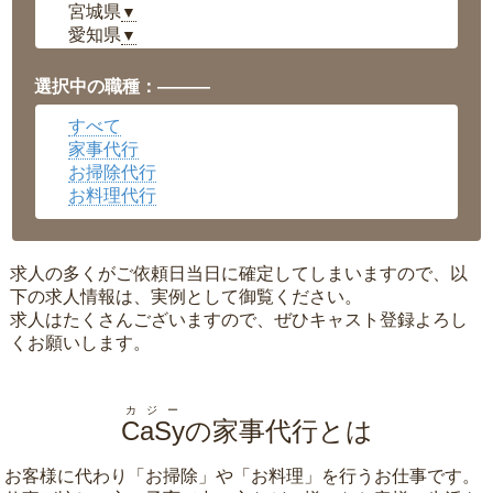
宮城県
▼
愛知県
▼
福井県
▼
岡山県
▼
選択中の職種：———
広島県
▼
すべて
沖縄県
▼
家事代行
お掃除代行
お料理代行
求人の多くがご依頼日当日に確定してしまいますので、以
下の求人情報は、実例として御覧ください。
求人はたくさんございますので、ぜひキャスト登録よろし
くお願いします。
カジー
CaSy
の家事代行とは
お客様に代わり「
お掃除
」や「
お料理
」を行うお仕事です。