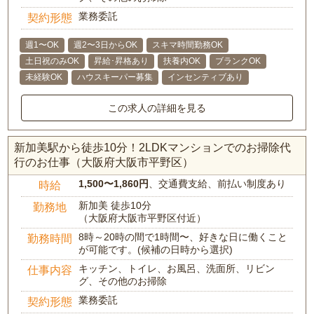
業務委託
契約形態
週1〜OK
週2〜3日からOK
スキマ時間勤務OK
土日祝のみOK
昇給･昇格あり
扶養内OK
ブランクOK
未経験OK
ハウスキーパー募集
インセンティブあり
この求人の詳細を見る
新加美駅から徒歩10分！2LDKマンションでのお掃除代
行のお仕事（大阪府大阪市平野区）
1,500〜1,860円
、交通費支給、前払い制度あり
時給
新加美 徒歩10分
勤務地
（大阪府大阪市平野区付近）
8時～20時の間で1時間〜、好きな日に働くこと
勤務時間
が可能です。(候補の日時から選択)
キッチン、トイレ、お風呂、洗面所、リビン
仕事内容
グ、その他のお掃除
業務委託
契約形態