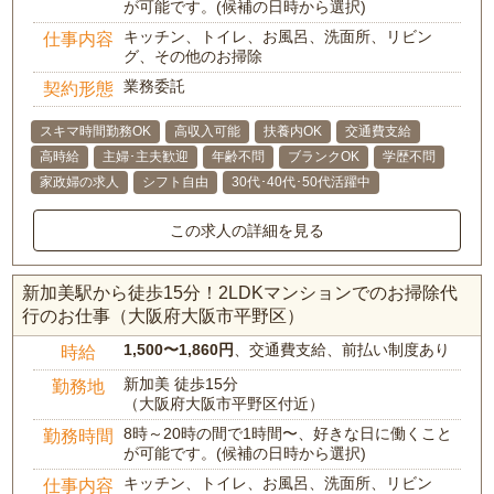
が可能です。(候補の日時から選択)
キッチン、トイレ、お風呂、洗面所、リビン
仕事内容
グ、その他のお掃除
業務委託
契約形態
スキマ時間勤務OK
高収入可能
扶養内OK
交通費支給
高時給
主婦･主夫歓迎
年齢不問
ブランクOK
学歴不問
家政婦の求人
シフト自由
30代･40代･50代活躍中
この求人の詳細を見る
新加美駅から徒歩15分！2LDKマンションでのお掃除代
行のお仕事（大阪府大阪市平野区）
1,500〜1,860円
、交通費支給、前払い制度あり
時給
新加美 徒歩15分
勤務地
（大阪府大阪市平野区付近）
8時～20時の間で1時間〜、好きな日に働くこと
勤務時間
が可能です。(候補の日時から選択)
キッチン、トイレ、お風呂、洗面所、リビン
仕事内容