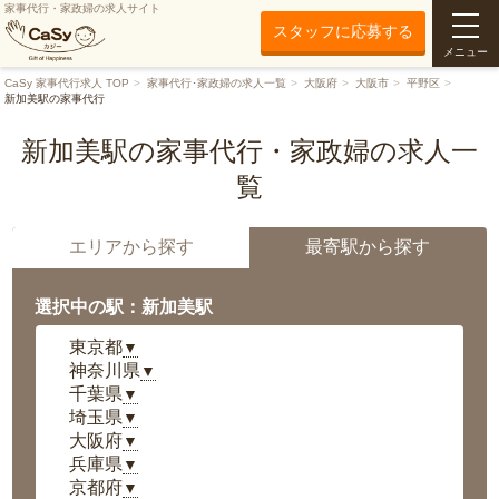
家事代行・家政婦の求人サイト
スタッフに応募する
メニュー
CaSy 家事代行求人 TOP
家事代行･家政婦の求人一覧
大阪府
大阪市
平野区
新加美駅の家事代行
新加美駅の家事代行・家政婦の求人一
覧
エリアから探す
最寄駅から探す
選択中の駅：新加美駅
東京都
▼
神奈川県
▼
千葉県
▼
埼玉県
▼
大阪府
▼
兵庫県
▼
京都府
▼