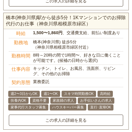
この求人の詳細を見る
橋本(神奈川県)駅から徒歩5分！1Kマンションでのお掃除
代行のお仕事（神奈川県相模原市緑区）
1,500〜1,860円
、交通費支給、前払い制度あり
時給
橋本(神奈川県) 徒歩5分
勤務地
（神奈川県相模原市緑区付近）
8時～20時の間で1時間〜、好きな日に働くこと
勤務時間
が可能です。(候補の日時から選択)
キッチン、トイレ、お風呂、洗面所、リビン
仕事内容
グ、その他のお掃除
業務委託
契約形態
週2〜3日からOK
週1〜OK
スキマ時間勤務OK
高時給
扶養内OK
資格不要
家政婦の求人
お手伝いさんの求人
家事代行スタッフ募集
ハウスキーパー募集
直行･直帰OK
この求人の詳細を見る