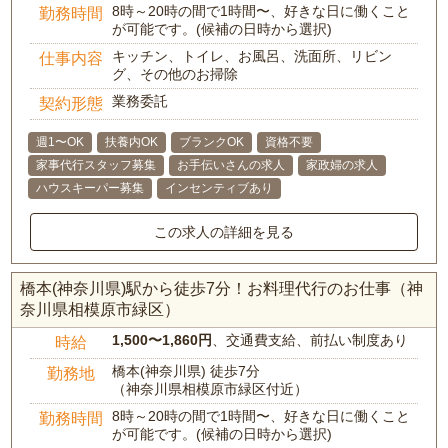
8時～20時の間で1時間〜、好きな日に働くこと
勤務時間
が可能です。(候補の日時から選択)
キッチン、トイレ、お風呂、洗面所、リビン
仕事内容
グ、その他のお掃除
業務委託
契約形態
週1〜OK
扶養内OK
ブランクOK
資格不要
家事代行スタッフ募集
お手伝いさんの求人
家政婦の求人
ハウスキーパー募集
インセンティブあり
この求人の詳細を見る
橋本(神奈川県)駅から徒歩7分！お料理代行のお仕事（神
奈川県相模原市緑区）
1,500〜1,860円
、交通費支給、前払い制度あり
時給
橋本(神奈川県) 徒歩7分
勤務地
（神奈川県相模原市緑区付近）
8時～20時の間で1時間〜、好きな日に働くこと
勤務時間
が可能です。(候補の日時から選択)