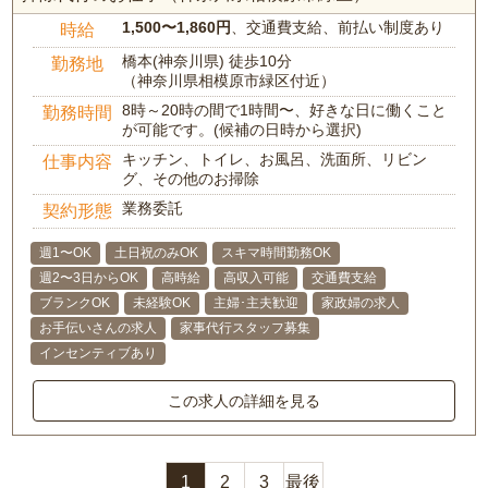
1,500〜1,860円
、交通費支給、前払い制度あり
時給
橋本(神奈川県) 徒歩10分
勤務地
（神奈川県相模原市緑区付近）
8時～20時の間で1時間〜、好きな日に働くこと
勤務時間
が可能です。(候補の日時から選択)
キッチン、トイレ、お風呂、洗面所、リビン
仕事内容
グ、その他のお掃除
業務委託
契約形態
週1〜OK
土日祝のみOK
スキマ時間勤務OK
週2〜3日からOK
高時給
高収入可能
交通費支給
ブランクOK
未経験OK
主婦･主夫歓迎
家政婦の求人
お手伝いさんの求人
家事代行スタッフ募集
インセンティブあり
この求人の詳細を見る
1
2
3
最後