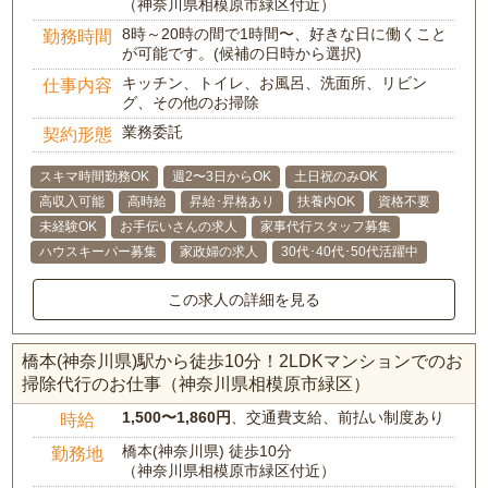
（神奈川県相模原市緑区付近）
8時～20時の間で1時間〜、好きな日に働くこと
勤務時間
が可能です。(候補の日時から選択)
キッチン、トイレ、お風呂、洗面所、リビン
仕事内容
グ、その他のお掃除
業務委託
契約形態
スキマ時間勤務OK
週2〜3日からOK
土日祝のみOK
高収入可能
高時給
昇給･昇格あり
扶養内OK
資格不要
未経験OK
お手伝いさんの求人
家事代行スタッフ募集
ハウスキーパー募集
家政婦の求人
30代･40代･50代活躍中
この求人の詳細を見る
橋本(神奈川県)駅から徒歩10分！2LDKマンションでのお
掃除代行のお仕事（神奈川県相模原市緑区）
1,500〜1,860円
、交通費支給、前払い制度あり
時給
橋本(神奈川県) 徒歩10分
勤務地
（神奈川県相模原市緑区付近）