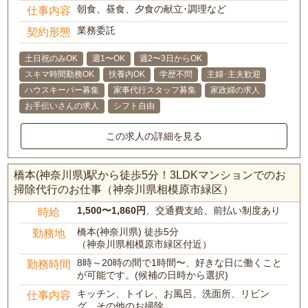
朝食、昼食、夕食の献立･調理など
仕事内容
業務委託
契約形態
土日祝のみOK
週1〜OK
週2〜3日からOK
スキマ時間勤務OK
扶養内OK
学歴不問
主婦･主夫歓迎
ハウスキーパー募集
家事代行スタッフ募集
家政婦の求人
お手伝いさんの求人
シフト自由
この求人の詳細を見る
橋本(神奈川県)駅から徒歩5分！3LDKマンションでのお
掃除代行のお仕事（神奈川県相模原市緑区）
1,500〜1,860円
、交通費支給、前払い制度あり
時給
橋本(神奈川県) 徒歩5分
勤務地
（神奈川県相模原市緑区付近）
8時～20時の間で1時間〜、好きな日に働くこと
勤務時間
が可能です。(候補の日時から選択)
キッチン、トイレ、お風呂、洗面所、リビン
仕事内容
グ、その他のお掃除