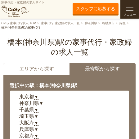
家事代行・家政婦の求人サイト
スタッフに応募する
メニュー
CaSy 家事代行求人 TOP
家事代行･家政婦の求人一覧
神奈川県
相模原市
緑区
橋本(神奈川県)駅の家事代行
橋本(神奈川県)駅の家事代行・家政婦
の求人一覧
エリアから探す
最寄駅から探す
選択中の駅：橋本(神奈川県)駅
東京都
▼
神奈川県
▼
千葉県
▼
埼玉県
▼
大阪府
▼
兵庫県
▼
京都府
▼