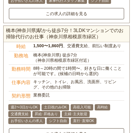
お手伝いさんの求人
家事代行スタッフ募集
シフト自由
この求人の詳細を見る
橋本(神奈川県)駅から徒歩7分！3LDKマンションでのお
掃除代行のお仕事（神奈川県相模原市緑区）
1,500〜1,860円
、交通費支給、前払い制度あり
時給
橋本(神奈川県) 徒歩7分
勤務地
（神奈川県相模原市緑区付近）
8時～20時の間で1時間〜、好きな日に働くこと
勤務時間
が可能です。(候補の日時から選択)
キッチン、トイレ、お風呂、洗面所、リビン
仕事内容
グ、その他のお掃除
業務委託
契約形態
週2〜3日からOK
土日祝のみOK
高収入可能
高時給
交通費支給
昇給･昇格あり
主婦･主夫歓迎
お手伝いさんの求人
シフト自由
直行･直帰OK