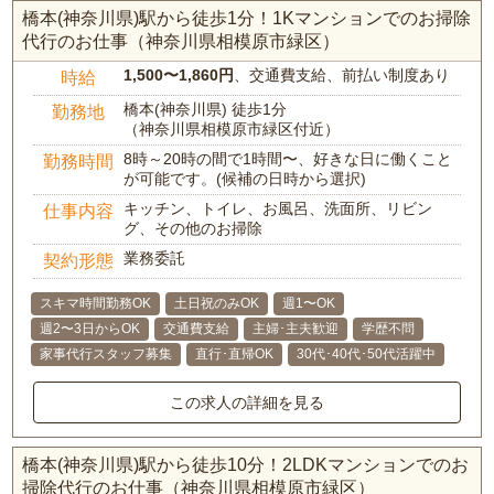
橋本(神奈川県)駅から徒歩1分！1Kマンションでのお掃除
代行のお仕事（神奈川県相模原市緑区）
1,500〜1,860円
、交通費支給、前払い制度あり
時給
橋本(神奈川県) 徒歩1分
勤務地
（神奈川県相模原市緑区付近）
8時～20時の間で1時間〜、好きな日に働くこと
勤務時間
が可能です。(候補の日時から選択)
キッチン、トイレ、お風呂、洗面所、リビン
仕事内容
グ、その他のお掃除
業務委託
契約形態
スキマ時間勤務OK
土日祝のみOK
週1〜OK
週2〜3日からOK
交通費支給
主婦･主夫歓迎
学歴不問
家事代行スタッフ募集
直行･直帰OK
30代･40代･50代活躍中
この求人の詳細を見る
橋本(神奈川県)駅から徒歩10分！2LDKマンションでのお
掃除代行のお仕事（神奈川県相模原市緑区）