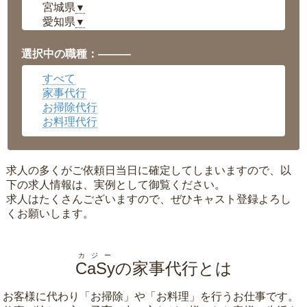
宮城県
▼
愛知県
▼
福井県
▼
岡山県
▼
選択中の職種：———
広島県
▼
すべて
沖縄県
▼
家事代行
お掃除代行
お料理代行
求人の多くがご依頼日当日に確定してしまいますので、以
下の求人情報は、実例として御覧ください。
求人はたくさんございますので、ぜひキャスト登録よろし
くお願いします。
カジー
CaSy
の家事代行とは
お客様に代わり「
お掃除
」や「
お料理
」を行うお仕事です。