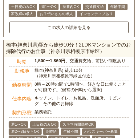
土日祝のみOK
週1〜OK
扶養内OK
交通費支給
年齢不問
家政婦の求人
お手伝いさんの求人
インセンティブあり
この求人の詳細を見る
橋本(神奈川県)駅から徒歩10分！2LDKマンションでのお
掃除代行のお仕事（神奈川県相模原市緑区）
1,500〜1,860円
、交通費支給、前払い制度あり
時給
橋本(神奈川県) 徒歩10分
勤務地
（神奈川県相模原市緑区付近）
8時～20時の間で1時間〜、好きな日に働くこと
勤務時間
が可能です。(候補の日時から選択)
キッチン、トイレ、お風呂、洗面所、リビン
仕事内容
グ、その他のお掃除
業務委託
契約形態
週1〜OK
土日祝のみOK
スキマ時間勤務OK
週2〜3日からOK
高時給
年齢不問
ハウスキーパー募集