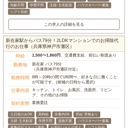
年齢不問
学歴不問
主婦･主夫歓迎
ハウスキーパー募集
シフト自由
この求人の詳細を見る
新在家駅からバス79分！2LDKマンションでのお掃除代
行のお仕事（兵庫県神戸市灘区）
1,500〜1,860円
、交通費支給、前払い制度あり
時給
新在家 バス79分
勤務地
（兵庫県神戸市灘区付近）
8時～20時の間で1時間〜、好きな日に働くこと
勤務時間
が可能です。(候補の日時から選択)
キッチン、トイレ、お風呂、洗面所、リビン
仕事内容
グ、その他のお掃除
業務委託
契約形態
土日祝のみOK
高時給
扶養内OK
昇給･昇格あり
主婦･主夫歓迎
学歴不問
資格不要
ハウスキーパー募集
家事代行スタッフ募集
お手伝いさんの求人
シフト自由