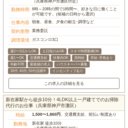
（兵庫県神戸市灘区付近）
8時～20時の間で1時間〜、好きな日に働くこと
勤務時間
が可能です。(候補の日時から選択)
朝食、昼食、夕食の献立･調理など
仕事内容
業務委託
契約形態
ガスコンロ3口
調理環境
週2〜3日からOK
土日祝のみOK
スキマ時間勤務OK
週1〜OK
交通費支給
扶養内OK
高時給
昇給･昇格あり
年齢不問
家政婦の求人
ハウスキーパー募集
30代･40代･50代活躍中
インセンティブあり
この求人の詳細を見る
新在家駅から徒歩10分！4LDK以上一戸建てでのお掃除
代行のお仕事（兵庫県神戸市灘区）
1,500〜1,860円
、交通費支給、前払い制度あり
時給
新在家 徒歩10分
勤務地