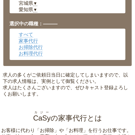
宮城県
▼
愛知県
▼
福井県
▼
岡山県
▼
選択中の職種：———
広島県
▼
すべて
沖縄県
▼
家事代行
お掃除代行
お料理代行
求人の多くがご依頼日当日に確定してしまいますので、以
下の求人情報は、実例として御覧ください。
求人はたくさんございますので、ぜひキャスト登録よろし
くお願いします。
カジー
CaSy
の家事代行とは
お客様に代わり「
お掃除
」や「
お料理
」を行うお仕事です。