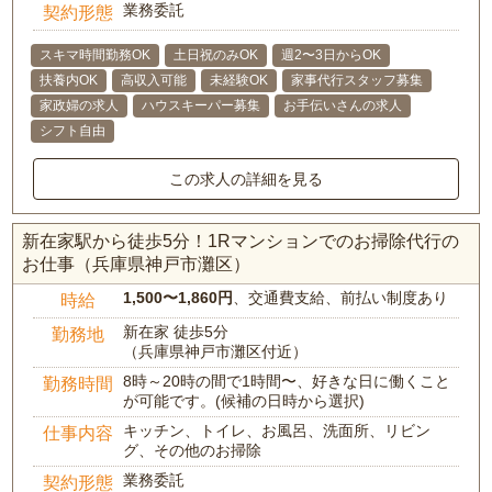
業務委託
契約形態
スキマ時間勤務OK
土日祝のみOK
週2〜3日からOK
扶養内OK
高収入可能
未経験OK
家事代行スタッフ募集
家政婦の求人
ハウスキーパー募集
お手伝いさんの求人
シフト自由
この求人の詳細を見る
新在家駅から徒歩5分！1Rマンションでのお掃除代行の
お仕事（兵庫県神戸市灘区）
1,500〜1,860円
、交通費支給、前払い制度あり
時給
新在家 徒歩5分
勤務地
（兵庫県神戸市灘区付近）
8時～20時の間で1時間〜、好きな日に働くこと
勤務時間
が可能です。(候補の日時から選択)
キッチン、トイレ、お風呂、洗面所、リビン
仕事内容
グ、その他のお掃除
業務委託
契約形態