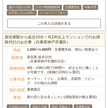
週2〜3日からOK
スキマ時間勤務OK
交通費支給
年齢不問
お手伝いさんの求人
インセンティブあり
この求人の詳細を見る
新在家駅から徒歩10分！4LDK以上マンションでのお掃
除代行のお仕事（兵庫県神戸市灘区）
1,500〜1,860円
、交通費支給、前払い制度あり
時給
新在家 徒歩10分
勤務地
（兵庫県神戸市灘区付近）
8時～20時の間で1時間〜、好きな日に働くこと
勤務時間
が可能です。(候補の日時から選択)
キッチン、トイレ、お風呂、洗面所、リビン
仕事内容
グ、その他のお掃除
業務委託
契約形態
家の見た目を良くしたい(掃除箇所の数を重視)
希望
土日祝のみOK
高収入可能
昇給･昇格あり
交通費支給