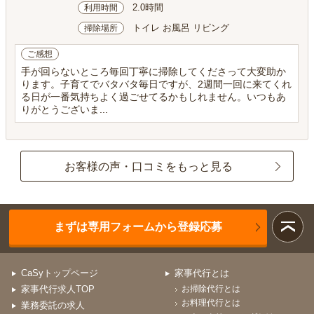
2.0時間
利用時間
トイレ お風呂 リビング
掃除場所
ご感想
手が回らないところ毎回丁寧に掃除してくださって大変助か
ります。子育てでバタバタ毎日ですが、2週間一回に来てくれ
る日が一番気持ちよく過ごせてるかもしれません。いつもあ
りがとうございま...
お客様の声・口コミをもっと見る
まずは専用フォームから登録応募
CaSyトップページ
家事代行とは
家事代行求人TOP
お掃除代行とは
お料理代行とは
業務委託の求人