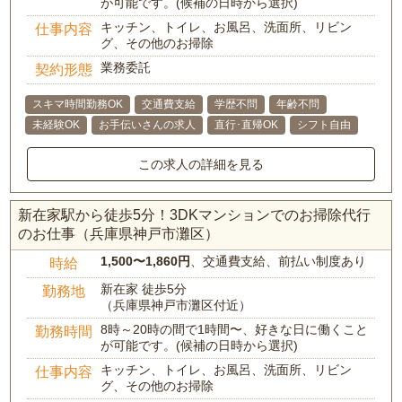
が可能です。(候補の日時から選択)
キッチン、トイレ、お風呂、洗面所、リビン
仕事内容
グ、その他のお掃除
業務委託
契約形態
スキマ時間勤務OK
交通費支給
学歴不問
年齢不問
未経験OK
お手伝いさんの求人
直行･直帰OK
シフト自由
この求人の詳細を見る
新在家駅から徒歩5分！3DKマンションでのお掃除代行
のお仕事（兵庫県神戸市灘区）
1,500〜1,860円
、交通費支給、前払い制度あり
時給
新在家 徒歩5分
勤務地
（兵庫県神戸市灘区付近）
8時～20時の間で1時間〜、好きな日に働くこと
勤務時間
が可能です。(候補の日時から選択)
キッチン、トイレ、お風呂、洗面所、リビン
仕事内容
グ、その他のお掃除