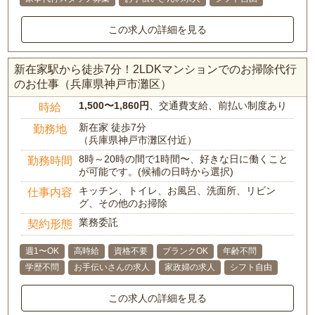
この求人の詳細を見る
新在家駅から徒歩7分！2LDKマンションでのお掃除代行
のお仕事（兵庫県神戸市灘区）
1,500〜1,860円
、交通費支給、前払い制度あり
時給
新在家 徒歩7分
勤務地
（兵庫県神戸市灘区付近）
8時～20時の間で1時間〜、好きな日に働くこと
勤務時間
が可能です。(候補の日時から選択)
キッチン、トイレ、お風呂、洗面所、リビン
仕事内容
グ、その他のお掃除
業務委託
契約形態
週1〜OK
高時給
資格不要
ブランクOK
年齢不問
学歴不問
お手伝いさんの求人
家政婦の求人
シフト自由
この求人の詳細を見る