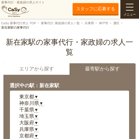
家事代行・家政婦の求人サイト
スタッフに応募する
メニュー
CaSy 家事代行求人 TOP
家事代行･家政婦の求人一覧
兵庫県
神戸市
灘区
新在家駅の家事代行
新在家駅の家事代行・家政婦の求人一
覧
エリアから探す
最寄駅から探す
選択中の駅：新在家駅
東京都
▼
神奈川県
▼
千葉県
▼
埼玉県
▼
大阪府
▼
兵庫県
▼
京都府
▼