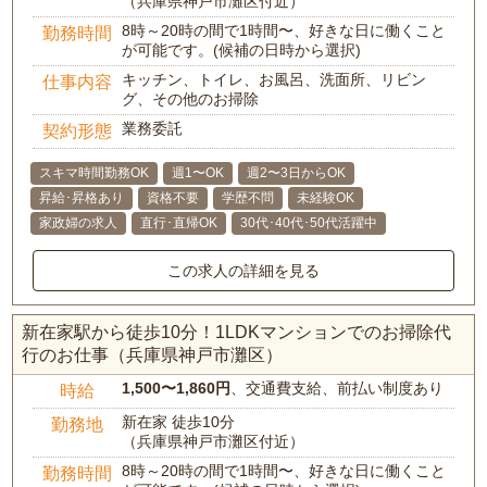
（兵庫県神戸市灘区付近）
8時～20時の間で1時間〜、好きな日に働くこと
勤務時間
が可能です。(候補の日時から選択)
キッチン、トイレ、お風呂、洗面所、リビン
仕事内容
グ、その他のお掃除
業務委託
契約形態
スキマ時間勤務OK
週1〜OK
週2〜3日からOK
昇給･昇格あり
資格不要
学歴不問
未経験OK
家政婦の求人
直行･直帰OK
30代･40代･50代活躍中
この求人の詳細を見る
新在家駅から徒歩10分！1LDKマンションでのお掃除代
行のお仕事（兵庫県神戸市灘区）
1,500〜1,860円
、交通費支給、前払い制度あり
時給
新在家 徒歩10分
勤務地
（兵庫県神戸市灘区付近）
8時～20時の間で1時間〜、好きな日に働くこと
勤務時間