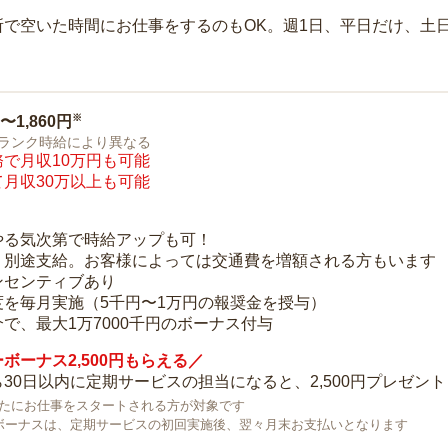
所で空いた時間にお仕事をするのもOK。週1日、平日だけ、土
※
0〜1,860円
ランク時給により異なる
で月収10万円も可能
月収30万以上も可能
り
やる気次第で時給アップも可！
：別途支給。お客様によっては交通費を増額される方もいます
ンセンティブあり
度を毎月実施（5千円〜1万円の報奨金を授与）
で、最大1万7000千円のボーナス付与
ボーナス2,500円もらえる／
30日以内に定期サービスの担当になると、2,500円プレゼント
で新たにお仕事をスタートされる方が対象です
ボーナスは、定期サービスの初回実施後、翌々月末お支払いとなります