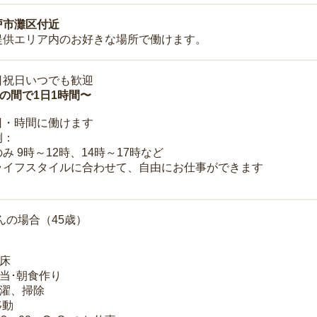
戸市灘区付近
提供エリア内のお好きな場所で働けます。
日祝日いつでも歓迎
時の間で1日1時間〜
日・時間に働けます
例：
み 9時～12時、14時～17時など
ライフスタイルに合わせて、自由にお仕事ができます
んの場合（45歳）
起床
弁当･朝食作り
洗濯、掃除
移動