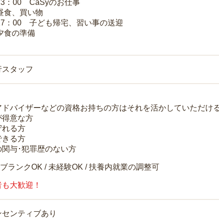
13：00 CaSyのお仕事
 昼食、買い物
～17：00 子ども帰宅、習い事の送迎
 夕食の準備
行スタッフ
アドバイザーなどの資格お持ちの方はそれを活かしていただけ
が得意な方
守れる方
できる方
の関与･犯罪歴のない方
 ブランクOK / 未経験OK / 扶養内就業の調整可
者も大歓迎！
ンセンティブあり