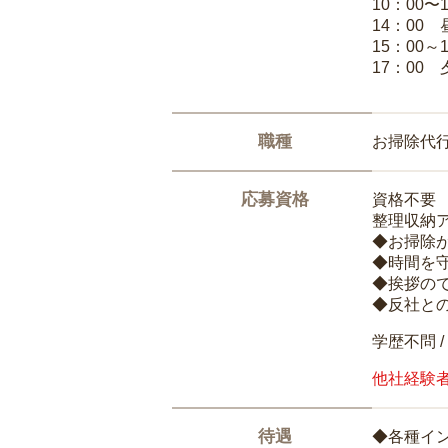
10：00〜
14：00
15：00
17：00
職種
お掃除代
応募資格
資格不要
整理収納
◆お掃除
◆時間を
◆挨拶の
◆反社と
学歴不問 /
他社経験
待遇
◆各種イ