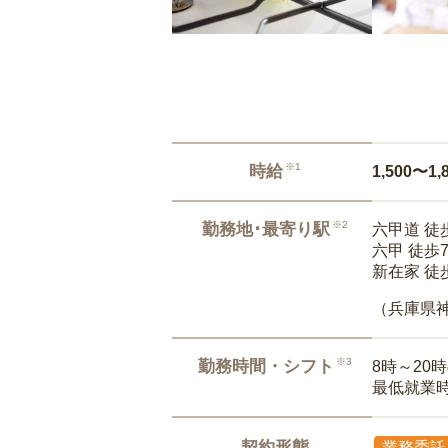
※1
時給
1,500〜1,
※2
勤務地･最寄り駅
六甲道 徒
六甲 徒歩
新在家 徒
（兵庫県
※3
勤務時間・シフト
8時～20
最低就業
契約形態
業務委託