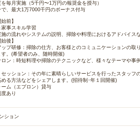
度を毎月実施（5千円〜1万円の報奨金を授与）
で、最大1万7000千円のボーナス付与
開始前】
＆家事スキル学習
実施の流れやシステムの説明、掃除や料理におけるアドバイス
開始後】
アップ研修：掃除の仕方、お客様とのコミュニケーションの取
す。(希望者のみ、随時開催)
サロン：時短料理や掃除のテクニックなど、様々なテーマや事例
トセッション：その年に素晴らしいサービスを行ったスタッフ
める方法などをシェアします。(招待制･年１回開催)
ォーム（エプロン）貸与
制度あり
マンション