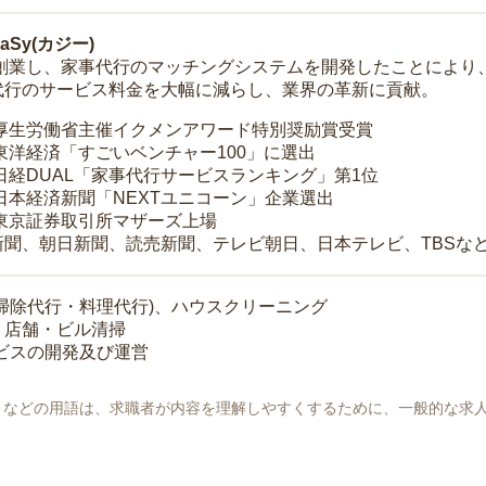
Sy(カジー)
年に創業し、家事代行のマッチングシステムを開発したことによ
代行のサービス料金を大幅に減らし、業界の革新に貢献。
 厚生労働省主催イクメンアワード特別奨励賞受賞
 東洋経済「すごいベンチャー100」に選出
 日経DUAL「家事代行サービスランキング」第1位
 日本経済新聞「NEXTユニコーン」企業選出
 東京証券取引所マザーズ上場
新聞、朝日新聞、読売新聞、テレビ朝日、日本テレビ、TBSな
掃除代行・料理代行)、ハウスクリーニング
・店舗・ビル清掃
ービスの開発及び運営
地」などの用語は、求職者が内容を理解しやすくするために、一般的な求