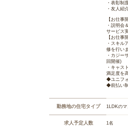
・表彰制
・友人紹介
【お仕事
・説明会
サービス
【お仕事
・スキル
修を行いま
・カジー
回開催)
・キャス
満足度を高
◆ユニフ
◆前払い
勤務地の住宅タイプ
1LDKの
求人予定人数
1名