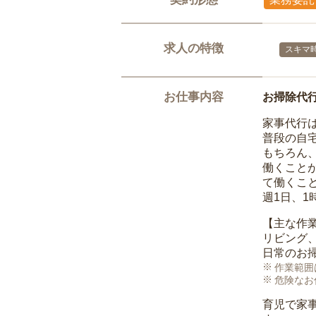
求人の特徴
スキマ
お仕事内容
お掃除代
家事代行
普段の自
もちろん
働くこと
て働くこ
週1日、
【主な作
リビング
日常のお
作業範囲
危険なお
育児で家