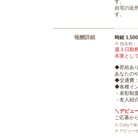
す。
自宅の近
す。
報酬詳細
時給
1,50
指名料・
週３日勤務
本業として
◆昇給あ
あなたの
◆交通費
◆各種イ
・表彰制
・友人紹介
＼デビュー
ご応募から
CaSy
デビュー