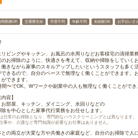
時間勤務OK
交通費支給
学歴不問
年齢不問
未経験OK
お手伝いさ
行
はリビングやキッチン、お風呂の水周りなどお客様宅の清掃業
宅のお掃除のように、快適さを考えて、収納や掃除をしていく
、働きながら家事のスキルアップしたいというスタッフも多く
ができるので、自分のペースで無理なく働くことができます。
とができます。
1時間〜でOK。Wワークや副業中の人も無理なく働くことができ
業内容】
、お部屋、キッチン、ダイニング、水回りなどの
掃除を中心とした家事代行業務をお任せします。
は日常のお掃除となり、専門的なハウスクリーニングとは異なります。
仕事や、介護など専門知識が必要なお仕事はありません。
事との両立が大変な方や共働きの家庭など、自分のお掃除で人