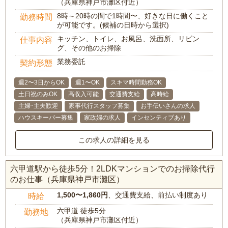
（兵庫県神戸市灘区付近）
8時～20時の間で1時間〜、好きな日に働くこと
勤務時間
が可能です。(候補の日時から選択)
キッチン、トイレ、お風呂、洗面所、リビン
仕事内容
グ、その他のお掃除
業務委託
契約形態
週2〜3日からOK
週1〜OK
スキマ時間勤務OK
土日祝のみOK
高収入可能
交通費支給
高時給
主婦･主夫歓迎
家事代行スタッフ募集
お手伝いさんの求人
ハウスキーパー募集
家政婦の求人
インセンティブあり
この求人の詳細を見る
六甲道駅から徒歩5分！2LDKマンションでのお掃除代行
のお仕事（兵庫県神戸市灘区）
1,500〜1,860円
、交通費支給、前払い制度あり
時給
六甲道 徒歩5分
勤務地
（兵庫県神戸市灘区付近）