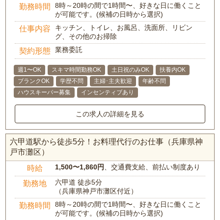
8時～20時の間で1時間〜、好きな日に働くこと
勤務時間
が可能です。(候補の日時から選択)
キッチン、トイレ、お風呂、洗面所、リビン
仕事内容
グ、その他のお掃除
業務委託
契約形態
週1〜OK
スキマ時間勤務OK
土日祝のみOK
扶養内OK
ブランクOK
学歴不問
主婦･主夫歓迎
年齢不問
ハウスキーパー募集
インセンティブあり
この求人の詳細を見る
六甲道駅から徒歩5分！お料理代行のお仕事（兵庫県神
戸市灘区）
1,500〜1,860円
、交通費支給、前払い制度あり
時給
六甲道 徒歩5分
勤務地
（兵庫県神戸市灘区付近）
8時～20時の間で1時間〜、好きな日に働くこと
勤務時間
が可能です。(候補の日時から選択)