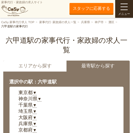
家事代行・家政婦の求人サイト
スタッフに応募する
メニュー
CaSy 家事代行求人 TOP
家事代行･家政婦の求人一覧
兵庫県
神戸市
灘区
六甲道駅の家事代行
六甲道駅の家事代行・家政婦の求人一
覧
エリアから探す
最寄駅から探す
選択中の駅：六甲道駅
東京都
▼
神奈川県
▼
千葉県
▼
埼玉県
▼
大阪府
▼
兵庫県
▼
京都府
▼