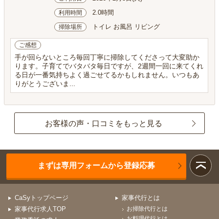
2.0時間
利用時間
トイレ お風呂 リビング
掃除場所
ご感想
手が回らないところ毎回丁寧に掃除してくださって大変助か
ります。子育てでバタバタ毎日ですが、2週間一回に来てくれ
る日が一番気持ちよく過ごせてるかもしれません。いつもあ
りがとうございま...
お客様の声・口コミをもっと見る
まずは専用フォームから登録応募
CaSyトップページ
家事代行とは
家事代行求人TOP
お掃除代行とは
お料理代行とは