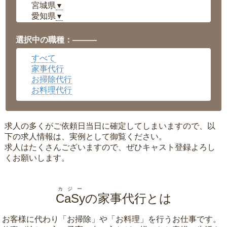
宮城県
▼
愛知県
▼
福井県
▼
岡山県
▼
選択中の職種：———
広島県
▼
すべて
沖縄県
▼
家事代行
お掃除代行
お料理代行
求人の多くがご依頼日当日に確定してしまいますので、以
下の求人情報は、実例として御覧ください。
求人はたくさんございますので、ぜひキャスト登録よろし
くお願いします。
カジー
CaSy
の家事代行とは
お客様に代わり「
お掃除
」や「
お料理
」を行うお仕事です。