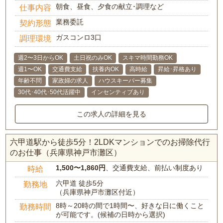
朝食、昼食、夕食の献立･調理など
仕事内容
業務委託
契約形態
ガスコンロ3口
調理環境
週2〜3日からOK
土日祝のみOK
スキマ時間勤務OK
週1〜OK
交通費支給
扶養内OK
高時給
昇給･昇格あり
年齢不問
家政婦の求人
ハウスキーパー募集
30代･40代･50代活躍中
インセンティブあり
この求人の詳細を見る
六甲道駅から徒歩5分！2LDKマンションでのお掃除代行
のお仕事（兵庫県神戸市灘区）
1,500〜1,860円
、交通費支給、前払い制度あり
時給
六甲道 徒歩5分
勤務地
（兵庫県神戸市灘区付近）
8時～20時の間で1時間〜、好きな日に働くこと
勤務時間
が可能です。(候補の日時から選択)