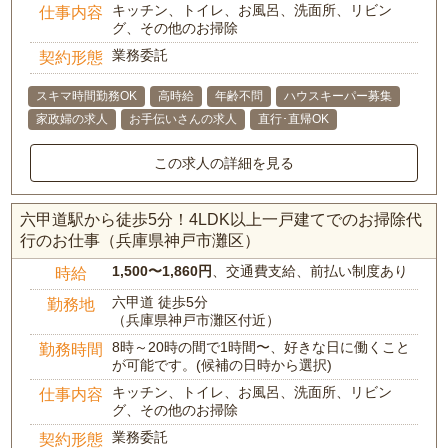
キッチン、トイレ、お風呂、洗面所、リビン
仕事内容
グ、その他のお掃除
業務委託
契約形態
スキマ時間勤務OK
高時給
年齢不問
ハウスキーパー募集
家政婦の求人
お手伝いさんの求人
直行･直帰OK
この求人の詳細を見る
六甲道駅から徒歩5分！4LDK以上一戸建てでのお掃除代
行のお仕事（兵庫県神戸市灘区）
1,500〜1,860円
、交通費支給、前払い制度あり
時給
六甲道 徒歩5分
勤務地
（兵庫県神戸市灘区付近）
8時～20時の間で1時間〜、好きな日に働くこと
勤務時間
が可能です。(候補の日時から選択)
キッチン、トイレ、お風呂、洗面所、リビン
仕事内容
グ、その他のお掃除
業務委託
契約形態