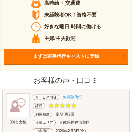
高時給 + 交通費
未経験者OK！資格不要
好きな曜日·時間に働ける
主婦/主夫歓迎
まずは家事代行キャストに登録
お客様の声・口コミ
お掃除代行
サービス内容
評価
定期 月2回
利用頻度
30代 女性
兵庫県神戸市灘区
提供エリア
2026年2月3日(火)
ご利用日