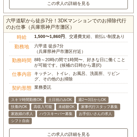
この求人の詳細を見る
六甲道駅から徒歩7分！3DKマンションでのお掃除代行
のお仕事（兵庫県神戸市灘区）
1,500〜1,860円
、交通費支給、前払い制度あり
時給
六甲道 徒歩7分
勤務地
（兵庫県神戸市灘区付近）
8時～20時の間で1時間〜、好きな日に働くこと
勤務時間
が可能です。(候補の日時から選択)
キッチン、トイレ、お風呂、洗面所、リビン
仕事内容
グ、その他のお掃除
業務委託
契約形態
スキマ時間勤務OK
土日祝のみOK
週2〜3日からOK
扶養内OK
高収入可能
未経験OK
家事代行スタッフ募集
家政婦の求人
ハウスキーパー募集
お手伝いさんの求人
シフト自由
この求人の詳細を見る