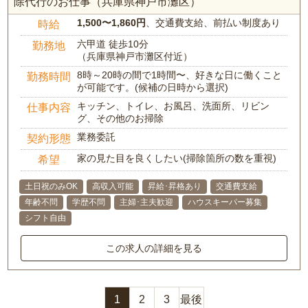
除代行のお仕事（兵庫県神戸市灘区）
1,500〜1,860円
、交通費支給、前払い制度あり
時給
六甲道 徒歩10分
勤務地
（兵庫県神戸市灘区付近）
8時～20時の間で1時間〜、好きな日に働くこと
勤務時間
が可能です。(候補の日時から選択)
キッチン、トイレ、お風呂、洗面所、リビン
仕事内容
グ、その他のお掃除
業務委託
契約形態
家の見た目を良くしたい(掃除箇所の数を重視)
希望
土日祝のみOK
高収入可能
昇給･昇格あり
交通費支給
年齢不問
学歴不問
主婦･主夫歓迎
ハウスキーパー募集
シフト自由
この求人の詳細を見る
1
2
3
最後