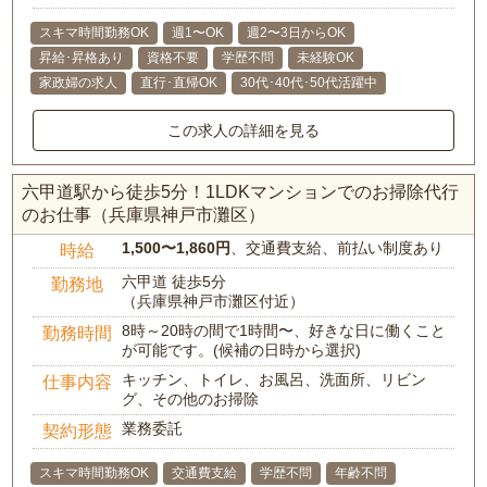
スキマ時間勤務OK
週1〜OK
週2〜3日からOK
昇給･昇格あり
資格不要
学歴不問
未経験OK
家政婦の求人
直行･直帰OK
30代･40代･50代活躍中
この求人の詳細を見る
六甲道駅から徒歩5分！1LDKマンションでのお掃除代行
のお仕事（兵庫県神戸市灘区）
1,500〜1,860円
、交通費支給、前払い制度あり
時給
六甲道 徒歩5分
勤務地
（兵庫県神戸市灘区付近）
8時～20時の間で1時間〜、好きな日に働くこと
勤務時間
が可能です。(候補の日時から選択)
キッチン、トイレ、お風呂、洗面所、リビン
仕事内容
グ、その他のお掃除
業務委託
契約形態
スキマ時間勤務OK
交通費支給
学歴不問
年齢不問