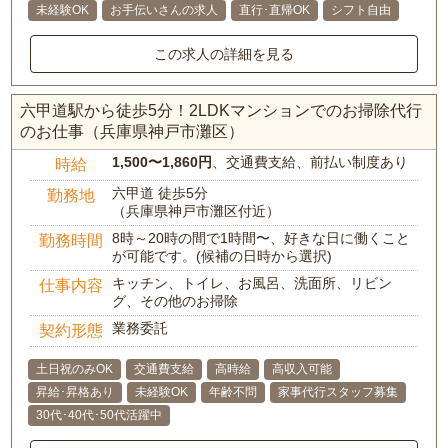
未経験OK
お手伝いさんの求人
直行･直帰OK
シフト自由
この求人の詳細を見る
六甲道駅から徒歩5分！2LDKマンションでのお掃除代行
のお仕事（兵庫県神戸市灘区）
1,500〜1,860円
、交通費支給、前払い制度あり
時給
六甲道 徒歩5分
勤務地
（兵庫県神戸市灘区付近）
8時～20時の間で1時間〜、好きな日に働くこと
勤務時間
が可能です。(候補の日時から選択)
キッチン、トイレ、お風呂、洗面所、リビン
仕事内容
グ、その他のお掃除
業務委託
契約形態
土日祝のみOK
交通費支給
高時給
高収入可能
昇給･昇格あり
未経験OK
年齢不問
家事代行スタッフ募集
30代･40代･50代活躍中