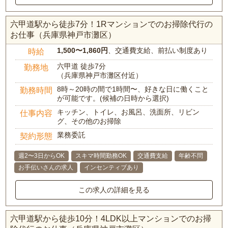
六甲道駅から徒歩7分！1Rマンションでのお掃除代行の
お仕事（兵庫県神戸市灘区）
1,500〜1,860円
、交通費支給、前払い制度あり
時給
六甲道 徒歩7分
勤務地
（兵庫県神戸市灘区付近）
8時～20時の間で1時間〜、好きな日に働くこと
勤務時間
が可能です。(候補の日時から選択)
キッチン、トイレ、お風呂、洗面所、リビン
仕事内容
グ、その他のお掃除
業務委託
契約形態
週2〜3日からOK
スキマ時間勤務OK
交通費支給
年齢不問
お手伝いさんの求人
インセンティブあり
この求人の詳細を見る
六甲道駅から徒歩10分！4LDK以上マンションでのお掃