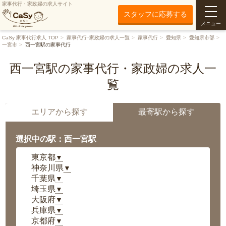
家事代行・家政婦の求人サイト
スタッフに応募する
メニュー
CaSy 家事代行求人 TOP
家事代行･家政婦の求人一覧
家事代行
愛知県
愛知県市部
一宮市
西一宮駅の家事代行
西一宮駅の家事代行・家政婦の求人一
覧
エリアから探す
最寄駅から探す
選択中の駅：西一宮駅
東京都
▼
神奈川県
▼
千葉県
▼
埼玉県
▼
大阪府
▼
兵庫県
▼
京都府
▼