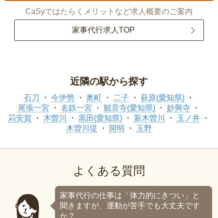
CaSyではたらくメリットなど求人概要のご案内
家事代行求人TOP
近隣の駅から探す
石刀
今伊勢
奥町
二子
萩原(愛知県)
尾張一宮
名鉄一宮
観音寺(愛知県)
妙興寺
苅安賀
木曽川
黒田(愛知県)
新木曽川
玉ノ井
木曽川堤
開明
玉野
よくある質問
家事代行の仕事は「体力的にきつい」と
聞きますが、運動が苦手でも大丈夫です
か？