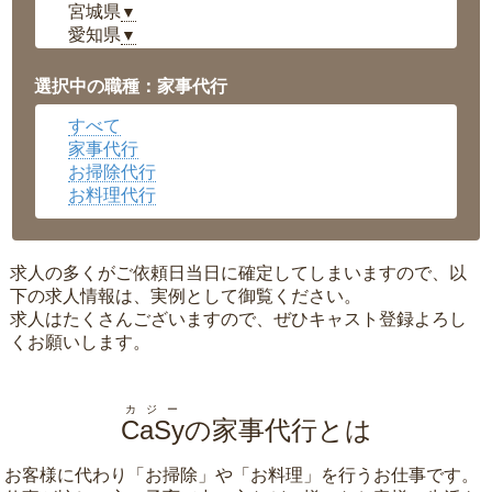
宮城県
▼
愛知県
▼
福井県
▼
岡山県
▼
選択中の職種：家事代行
広島県
▼
すべて
沖縄県
▼
家事代行
お掃除代行
お料理代行
求人の多くがご依頼日当日に確定してしまいますので、以
下の求人情報は、実例として御覧ください。
求人はたくさんございますので、ぜひキャスト登録よろし
くお願いします。
カジー
CaSy
の家事代行とは
お客様に代わり「
お掃除
」や「
お料理
」を行うお仕事です。