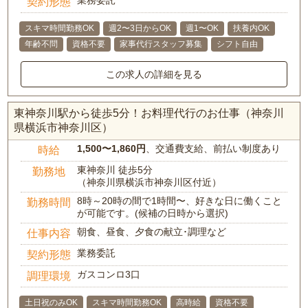
契約形態
スキマ時間勤務OK
週2〜3日からOK
週1〜OK
扶養内OK
年齢不問
資格不要
家事代行スタッフ募集
シフト自由
この求人の詳細を見る
東神奈川駅から徒歩5分！お料理代行のお仕事（神奈川
県横浜市神奈川区）
1,500〜1,860円
、交通費支給、前払い制度あり
時給
東神奈川 徒歩5分
勤務地
（神奈川県横浜市神奈川区付近）
8時～20時の間で1時間〜、好きな日に働くこと
勤務時間
が可能です。(候補の日時から選択)
朝食、昼食、夕食の献立･調理など
仕事内容
業務委託
契約形態
ガスコンロ3口
調理環境
土日祝のみOK
スキマ時間勤務OK
高時給
資格不要