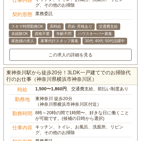
グ、その他のお掃除
業務委託
契約形態
スキマ時間勤務OK
高時給
昇給･昇格あり
交通費支給
未経験OK
資格不要
年齢不問
ハウスキーパー募集
家政婦の求人
家事代行スタッフ募集
30代･40代･50代活躍中
この求人の詳細を見る
東神奈川駅から徒歩20分！3LDK一戸建てでのお掃除代
行のお仕事（神奈川県横浜市神奈川区）
1,500〜1,860円
、交通費支給、前払い制度あり
時給
東神奈川 徒歩20分
勤務地
（神奈川県横浜市神奈川区付近）
8時～20時の間で1時間〜、好きな日に働くこと
勤務時間
が可能です。(候補の日時から選択)
キッチン、トイレ、お風呂、洗面所、リビン
仕事内容
グ、その他のお掃除
業務委託