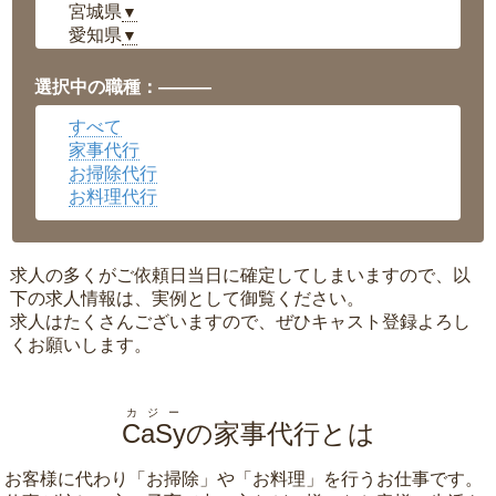
宮城県
▼
愛知県
▼
福井県
▼
岡山県
▼
選択中の職種：———
広島県
▼
すべて
沖縄県
▼
家事代行
お掃除代行
お料理代行
求人の多くがご依頼日当日に確定してしまいますので、以
下の求人情報は、実例として御覧ください。
求人はたくさんございますので、ぜひキャスト登録よろし
くお願いします。
カジー
CaSy
の家事代行とは
お客様に代わり「
お掃除
」や「
お料理
」を行うお仕事です。