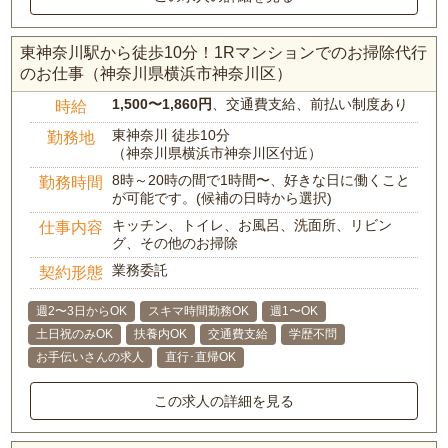
東神奈川駅から徒歩10分！1Rマンションでのお掃除代行
のお仕事（神奈川県横浜市神奈川区）
1,500〜1,860円
、交通費支給、前払い制度あり
時給
東神奈川 徒歩10分
勤務地
（神奈川県横浜市神奈川区付近）
8時～20時の間で1時間〜、好きな日に働くこと
勤務時間
が可能です。(候補の日時から選択)
キッチン、トイレ、お風呂、洗面所、リビン
仕事内容
グ、その他のお掃除
業務委託
契約形態
週2〜3日からOK
スキマ時間勤務OK
週1〜OK
土日祝のみOK
扶養内OK
交通費支給
学歴不問
お手伝いさんの求人
直行･直帰OK
この求人の詳細を見る