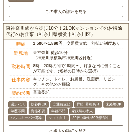
この求人の詳細を見る
東神奈川駅から徒歩10分！2LDKマンションでのお掃除
代行のお仕事（神奈川県横浜市神奈川区）
1,500〜1,860円
、交通費支給、前払い制度あり
時給
東神奈川 徒歩10分
勤務地
（神奈川県横浜市神奈川区付近）
8時～20時の間で1時間〜、好きな日に働くこと
勤務時間
が可能です。(候補の日時から選択)
キッチン、トイレ、お風呂、洗面所、リビン
仕事内容
グ、その他のお掃除
業務委託
契約形態
週1〜OK
扶養内OK
交通費支給
昇給･昇格あり
未経験OK
学歴不問
資格不要
年齢不問
家政婦の求人
ハウスキーパー募集
シフト自由
30代･40代･50代活躍中
この求人の詳細を見る