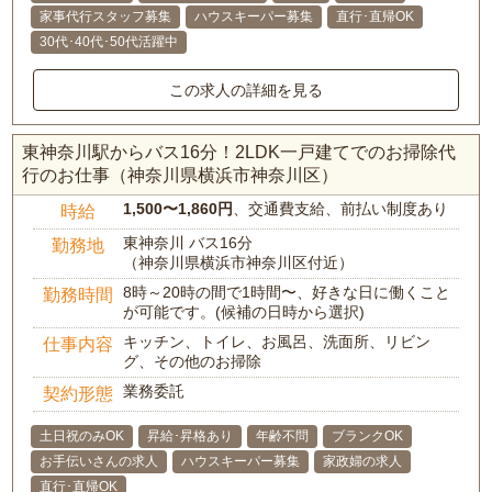
家事代行スタッフ募集
ハウスキーパー募集
直行･直帰OK
30代･40代･50代活躍中
この求人の詳細を見る
東神奈川駅からバス16分！2LDK一戸建てでのお掃除代
行のお仕事（神奈川県横浜市神奈川区）
1,500〜1,860円
、交通費支給、前払い制度あり
時給
東神奈川 バス16分
勤務地
（神奈川県横浜市神奈川区付近）
8時～20時の間で1時間〜、好きな日に働くこと
勤務時間
が可能です。(候補の日時から選択)
キッチン、トイレ、お風呂、洗面所、リビン
仕事内容
グ、その他のお掃除
業務委託
契約形態
土日祝のみOK
昇給･昇格あり
年齢不問
ブランクOK
お手伝いさんの求人
ハウスキーパー募集
家政婦の求人
直行･直帰OK