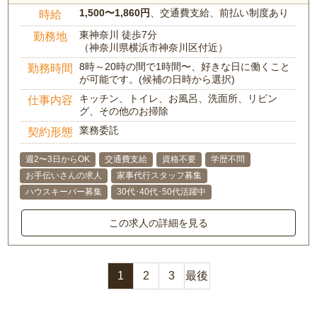
1,500〜1,860円
、交通費支給、前払い制度あり
時給
東神奈川 徒歩7分
勤務地
（神奈川県横浜市神奈川区付近）
8時～20時の間で1時間〜、好きな日に働くこと
勤務時間
が可能です。(候補の日時から選択)
キッチン、トイレ、お風呂、洗面所、リビン
仕事内容
グ、その他のお掃除
業務委託
契約形態
週2〜3日からOK
交通費支給
資格不要
学歴不問
お手伝いさんの求人
家事代行スタッフ募集
ハウスキーパー募集
30代･40代･50代活躍中
この求人の詳細を見る
1
2
3
最後