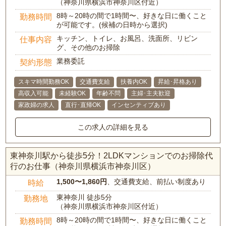
（神奈川県横浜市神奈川区付近）
8時～20時の間で1時間〜、好きな日に働くこと
勤務時間
が可能です。(候補の日時から選択)
キッチン、トイレ、お風呂、洗面所、リビン
仕事内容
グ、その他のお掃除
業務委託
契約形態
スキマ時間勤務OK
交通費支給
扶養内OK
昇給･昇格あり
高収入可能
未経験OK
年齢不問
主婦･主夫歓迎
家政婦の求人
直行･直帰OK
インセンティブあり
この求人の詳細を見る
東神奈川駅から徒歩5分！2LDKマンションでのお掃除代
行のお仕事（神奈川県横浜市神奈川区）
1,500〜1,860円
、交通費支給、前払い制度あり
時給
東神奈川 徒歩5分
勤務地
（神奈川県横浜市神奈川区付近）
8時～20時の間で1時間〜、好きな日に働くこと
勤務時間