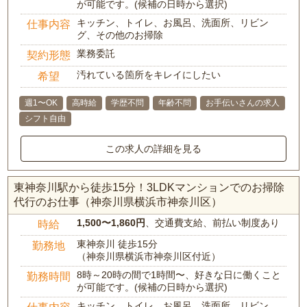
が可能です。(候補の日時から選択)
キッチン、トイレ、お風呂、洗面所、リビン
仕事内容
グ、その他のお掃除
業務委託
契約形態
汚れている箇所をキレイにしたい
希望
週1〜OK
高時給
学歴不問
年齢不問
お手伝いさんの求人
シフト自由
この求人の詳細を見る
東神奈川駅から徒歩15分！3LDKマンションでのお掃除
代行のお仕事（神奈川県横浜市神奈川区）
1,500〜1,860円
、交通費支給、前払い制度あり
時給
東神奈川 徒歩15分
勤務地
（神奈川県横浜市神奈川区付近）
8時～20時の間で1時間〜、好きな日に働くこと
勤務時間
が可能です。(候補の日時から選択)
キッチン、トイレ、お風呂、洗面所、リビン
仕事内容