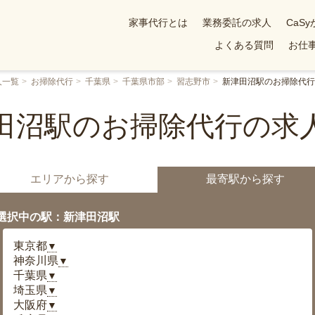
家事代行とは
業務委託の求人
CaS
よくある質問
お仕事
人一覧
お掃除代行
千葉県
千葉県市部
習志野市
新津田沼駅のお掃除代行
田沼駅のお掃除代行の求
エリアから探す
最寄駅から探す
選択中の駅：新津田沼駅
東京都
▼
神奈川県
▼
千葉県
▼
埼玉県
▼
大阪府
▼