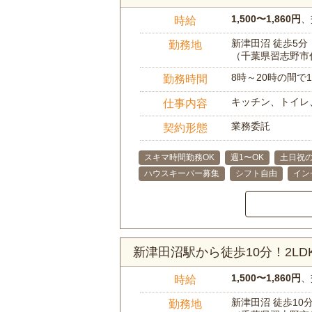
1,500〜1,860円
、
時給
新津田沼 徒歩5分
勤務地
（千葉県習志野市
8時～20時の間
勤務時間
キッチン、トイレ
仕事内容
業務委託
契約形態
スキマ時間勤務OK
週1〜OK
土日祝の
ハウスキーパー募集
シフト自由
イン
新津田沼駅から徒歩10分！2L
1,500〜1,860円
、
時給
新津田沼 徒歩10
勤務地