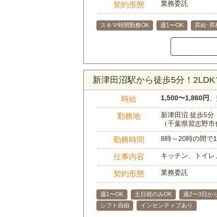
業務委託
契約形態
スキマ時間勤務OK
週1〜OK
昇給･昇
新津田沼駅から徒歩5分！2L
1,500〜1,860円
、
時給
新津田沼 徒歩5分
勤務地
（千葉県習志野市
8時～20時の間
勤務時間
キッチン、トイレ
仕事内容
業務委託
契約形態
週1〜OK
土日祝のみOK
週2〜3日か
シフト自由
インセンティブあり