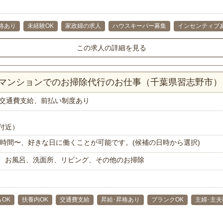
格あり
未経験OK
家政婦の求人
ハウスキーパー募集
インセンティブ
この求人の詳細を見る
DKマンションでのお掃除代行のお仕事（千葉県習志野市）
交通費支給、前払い制度あり
付近）
で1時間〜、好きな日に働くことが可能です。(候補の日時から選択)
、お風呂、洗面所、リビング、その他のお掃除
らOK
扶養内OK
交通費支給
昇給･昇格あり
ブランクOK
主婦･主夫