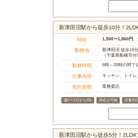
新津田沼駅から徒歩10分！2L
1,500〜1,860円
、
時給
新津田沼 徒歩10
勤務地
（千葉県船橋市付
8時～20時の間
勤務時間
キッチン、トイレ
仕事内容
業務委託
契約形態
週2〜3日からOK
高収入可能
扶養内O
新津田沼駅から徒歩5分！2L