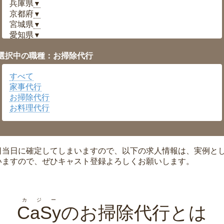
兵庫県
▼
京都府
▼
宮城県
▼
愛知県
▼
福井県
▼
選択中の職種：お掃除代行
岡山県
▼
広島県
▼
すべて
沖縄県
▼
家事代行
お掃除代行
お料理代行
日当日に確定してしまいますので、以下の求人情報は、実例と
いますので、ぜひキャスト登録よろしくお願いします。
カジー
CaSy
のお掃除代行とは