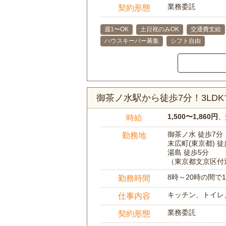
業務委託
契約形態
週1〜OK
土日祝のみOK
交通費支給
ハウスキーパー募集
シフト自由
御茶ノ水駅から徒歩7分！3LD
1,500〜1,860円
、
時給
御茶ノ水 徒歩7分
勤務地
末広町(東京都) 
湯島 徒歩5分
（東京都文京区付
8時～20時の間
勤務時間
キッチン、トイレ
仕事内容
業務委託
契約形態