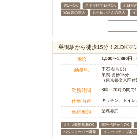
週1〜OK
スキマ時間勤務OK
土日祝の
家政婦の求人
お手伝いさんの求人
イ
巣鴨駅から徒歩15分！2LDK
1,500〜1,860円
、
時給
千石 徒歩5分
勤務地
巣鴨 徒歩15分
（東京都文京区付
8時～20時の間
勤務時間
キッチン、トイレ
仕事内容
業務委託
契約形態
スキマ時間勤務OK
週2〜3日からOK
ハウスキーパー募集
インセンティブあり