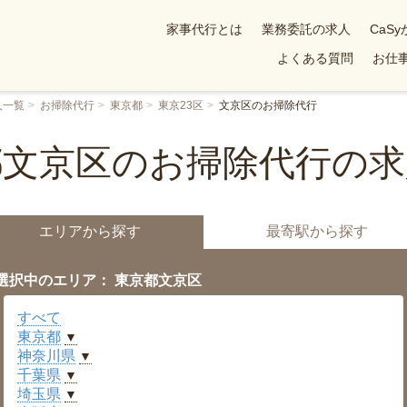
家事代行とは
業務委託の求人
CaS
よくある質問
お仕事
人一覧
お掃除代行
東京都
東京23区
文京区のお掃除代行
都文京区のお掃除代行の求
エリアから探す
最寄駅から探す
選択中のエリア： 東京都文京区
すべて
東京都
▼
神奈川県
▼
千葉県
▼
埼玉県
▼