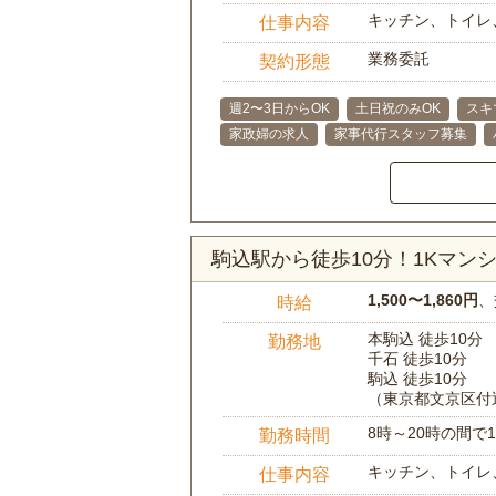
キッチン、トイレ
仕事内容
業務委託
契約形態
週2〜3日からOK
土日祝のみOK
スキ
家政婦の求人
家事代行スタッフ募集
駒込駅から徒歩10分！1Kマ
1,500〜1,860円
、
時給
本駒込 徒歩10分
勤務地
千石 徒歩10分
駒込 徒歩10分
（東京都文京区付
8時～20時の間
勤務時間
キッチン、トイレ
仕事内容