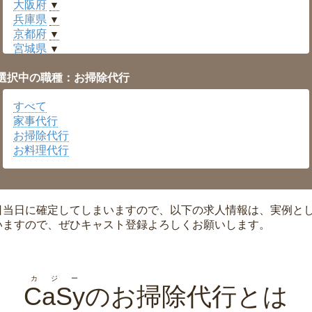
大阪府
▼
兵庫県
▼
京都府
▼
宮城県
▼
愛知県
▼
選択中の職種：お掃除代行
福井県
▼
岡山県
▼
すべて
広島県
▼
家事代行
沖縄県
▼
お掃除代行
お料理代行
日当日に確定してしまいますので、以下の求人情報は、実例と
いますので、ぜひキャスト登録よろしくお願いします。
カジー
CaSy
のお掃除代行とは