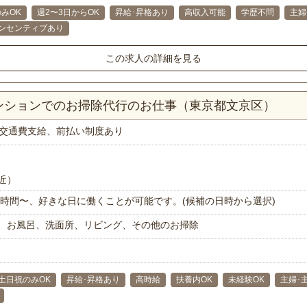
みOK
週2〜3日からOK
昇給･昇格あり
高収入可能
学歴不問
主婦
ンセンティブあり
この求人の詳細を見る
マンションでのお掃除代行のお仕事（東京都文京区）
交通費支給、前払い制度あり
近）
で1時間〜、好きな日に働くことが可能です。(候補の日時から選択)
、お風呂、洗面所、リビング、その他のお掃除
土日祝のみOK
昇給･昇格あり
高時給
扶養内OK
未経験OK
主婦･