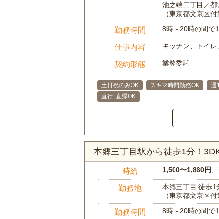
池之端二丁目／都
（東京都文京区付
8時～20時の間
勤務時間
キッチン、トイレ
仕事内容
業務委託
契約形態
土日祝のみOK
スキマ時間勤務OK
週
直行･直帰OK
本郷三丁目駅から徒歩1分！3
1,500〜1,860円
、
時給
本郷三丁目 徒歩1
勤務地
（東京都文京区付
8時～20時の間
勤務時間