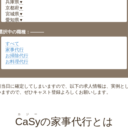
兵庫県
▼
京都府
▼
宮城県
▼
愛知県
▼
福井県
▼
選択中の職種：———
岡山県
▼
広島県
▼
すべて
沖縄県
▼
家事代行
お掃除代行
お料理代行
日当日に確定してしまいますので、以下の求人情報は、実例と
いますので、ぜひキャスト登録よろしくお願いします。
カジー
CaSy
の家事代行とは