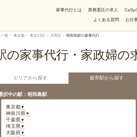
家事代行とは
業務委託の求人
CaS
よくある質問
お仕事
人一覧
東京都
東京23区
大田区
昭和島駅の家事代行
駅の家事代行・家政婦の
エリアから探す
最寄駅から探す
選択中の駅：昭和島駅
東京都
▼
神奈川県
▼
千葉県
▼
埼玉県
▼
大阪府
▼