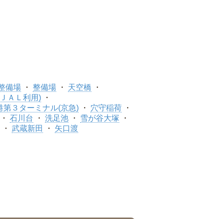
整備場
整備場
天空橋
ＪＡＬ利用)
港第３ターミナル(京急)
穴守稲荷
石川台
洗足池
雪が谷大塚
武蔵新田
矢口渡