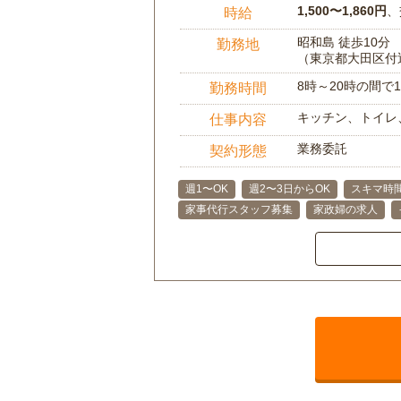
1,500〜1,860円
、
時給
昭和島 徒歩10分
勤務地
（東京都大田区付
8時～20時の間
勤務時間
キッチン、トイレ
仕事内容
業務委託
契約形態
週1〜OK
週2〜3日からOK
スキマ時
家事代行スタッフ募集
家政婦の求人