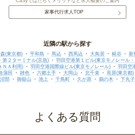
CaSyではたらくメリットなど求人概要のご案内
家事代行求人TOP
近隣の駅から探す
森(東京都)
平和島
馬込
西馬込
大鳥居
糀谷
新
第２ターミナル(京急)
羽田空港第１ビル(東京モノレール・
ＡＮＡ利用)
羽田空港国際線ビル(東京モノレール)
羽田空
急蒲田
雑色
六郷土手
大岡山
北千束
長原(東京都)
沼部
御嶽山
池上
千鳥町
久が原
鵜の木
下丸子
よくある質問