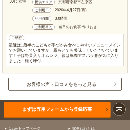
30代 女性
京都府京都市左京区
提供エリア
2026年4月27日(月)
ご利用日
3.0時間
利用時間
当日のお食事 作りおき
ご利用目的
ご感想
最近は1歳半のこどもが手づかみ食べしやすいメニューメイン
でお願いしていますが、親もとても美味しくいただいていま
す！子は野菜入りオムレツ、親は豚肉アスパラ巻が気に入り
ました！軽く味付...
お客様の声・口コミをもっと見る
まずは専用フォームから登録応募
CaSyトップページ
家事代行とは