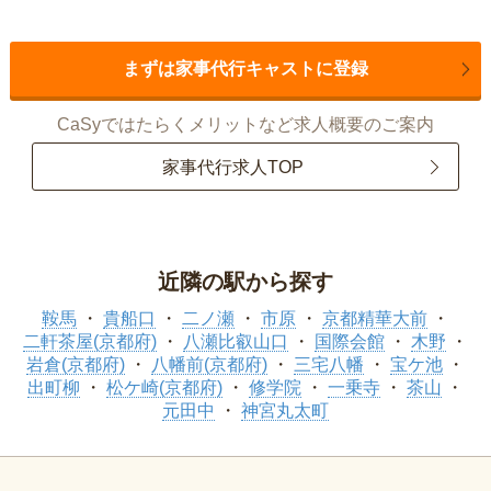
まずは家事代行キャストに登録
CaSyではたらくメリットなど求人概要のご案内
家事代行求人TOP
近隣の駅から探す
鞍馬
貴船口
二ノ瀬
市原
京都精華大前
二軒茶屋(京都府)
八瀬比叡山口
国際会館
木野
岩倉(京都府)
八幡前(京都府)
三宅八幡
宝ケ池
出町柳
松ケ崎(京都府)
修学院
一乗寺
茶山
元田中
神宮丸太町