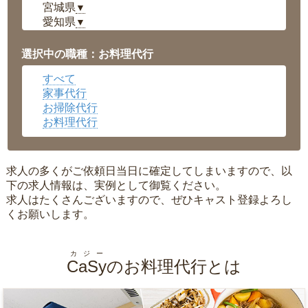
宮城県
▼
愛知県
▼
福井県
▼
岡山県
▼
選択中の職種：お料理代行
広島県
▼
すべて
沖縄県
▼
家事代行
お掃除代行
お料理代行
求人の多くがご依頼日当日に確定してしまいますので、以
下の求人情報は、実例として御覧ください。
求人はたくさんございますので、ぜひキャスト登録よろし
くお願いします。
カジー
CaSy
のお料理代行とは