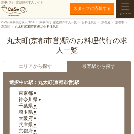
家事代行・家政婦の求人サイト
スタッフに応募する
メニュー
CaSy 家事代行求人 TOP
家事代行･家政婦の求人一覧
お料理代行
京都府
京都市
左京区
丸太町(京都市営)駅のお料理代行
丸太町(京都市営)駅のお料理代行の求
人一覧
エリアから探す
最寄駅から探す
選択中の駅：丸太町(京都市営)駅
東京都
▼
神奈川県
▼
千葉県
▼
埼玉県
▼
大阪府
▼
兵庫県
▼
京都府
▼