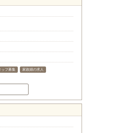
タッフ募集
家政婦の求人
）