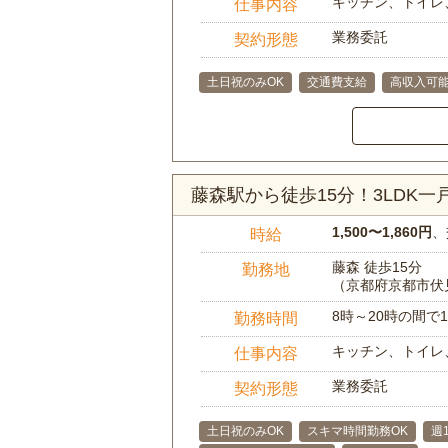
キッチン、トイレ
仕事内容
業務委託
契約形態
土日祝のみOK
交通費支給
高収入可
藤森駅から徒歩15分！3LDK
1,500〜1,860円
、
時給
藤森 徒歩15分
勤務地
（京都府京都市伏
8時～20時の間
勤務時間
キッチン、トイレ
仕事内容
業務委託
契約形態
土日祝のみOK
スキマ時間勤務OK
週