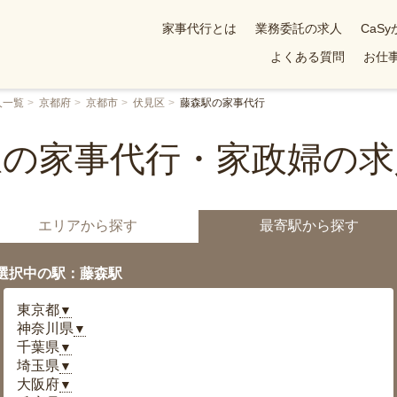
家事代行とは
業務委託の求人
CaS
よくある質問
お仕事
人一覧
京都府
京都市
伏見区
藤森駅の家事代行
駅の家事代行・家政婦の求
エリアから探す
最寄駅から探す
選択中の駅：藤森駅
東京都
▼
神奈川県
▼
千葉県
▼
埼玉県
▼
大阪府
▼