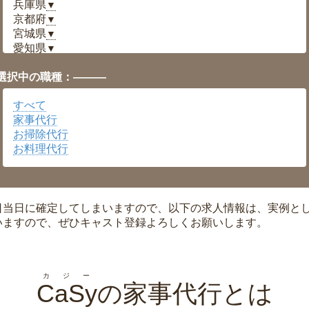
兵庫県
▼
京都府
▼
宮城県
▼
愛知県
▼
福井県
▼
選択中の職種：———
岡山県
▼
広島県
▼
すべて
沖縄県
▼
家事代行
お掃除代行
お料理代行
日当日に確定してしまいますので、以下の求人情報は、実例と
いますので、ぜひキャスト登録よろしくお願いします。
カジー
CaSy
の家事代行とは