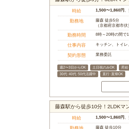
1,500〜1,860円
、
時給
藤森 徒歩5分
勤務地
（京都府京都市伏
8時～20時の間
勤務時間
キッチン、トイレ
仕事内容
業務委託
契約形態
週2〜3日からOK
土日祝のみOK
昇給
30代･40代･50代活躍中
直行･直帰OK
藤森駅から徒歩10分！2LDK
1,500〜1,860円
、
時給
藤森 徒歩10分
勤務地