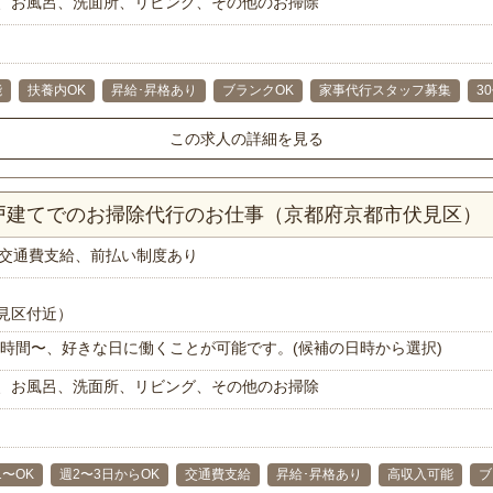
、お風呂、洗面所、リビング、その他のお掃除
能
扶養内OK
昇給･昇格あり
ブランクOK
家事代行スタッフ募集
3
この求人の詳細を見る
一戸建てでのお掃除代行のお仕事（京都府京都市伏見区）
交通費支給、前払い制度あり
見区付近）
で1時間〜、好きな日に働くことが可能です。(候補の日時から選択)
、お風呂、洗面所、リビング、その他のお掃除
1〜OK
週2〜3日からOK
交通費支給
昇給･昇格あり
高収入可能
ブ