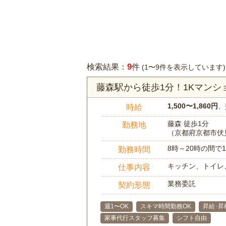
9
検索結果：
件
(1〜9件を表示しています)
藤森駅から徒歩1分！1Kマン
1,500〜1,860円
、
時給
藤森 徒歩1分
勤務地
（京都府京都市伏
8時～20時の間
勤務時間
キッチン、トイレ
仕事内容
業務委託
契約形態
週1〜OK
スキマ時間勤務OK
昇給･昇
家事代行スタッフ募集
シフト自由