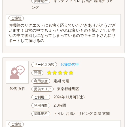
キッチン トイレ お風呂 洗面所 リビ
掃除場所
ング
ご感想
お掃除のリクエストにも快く応えていただきありがとうござ
います！日常の中でちょっとやれば良いものも慌ただしい生
活の中で後回しになってしまっているのでキャストさんにサ
ポートして頂けるの...
お掃除代行
サービス内容
評価
定期 毎週
利用頻度
40代 女性
東京都練馬区
提供エリア
2024年11月9日(土)
ご利用日
2.0時間
利用時間
トイレ お風呂 リビング 部屋 玄関
掃除場所
ご感想