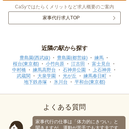
CaSyではたらくメリットなど求人概要のご案内
家事代行求人TOP
近隣の駅から探す
豊島園(西武線)
豊島園(都営線)
練馬
桜台(東京都)
小竹向原
江古田
富士見台
中村橋
練馬高野台
石神井公園
上石神井
武蔵関
大泉学園
光が丘
練馬春日町
地下鉄赤塚
氷川台
平和台(東京都)
よくある質問
家事代行の仕事は「体力的にきつい」と
聞きますが、運動が苦手でも大丈夫です