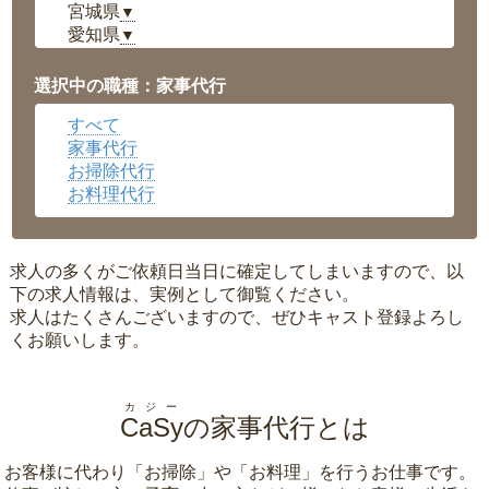
宮城県
▼
愛知県
▼
福井県
▼
岡山県
▼
選択中の職種：家事代行
広島県
▼
すべて
沖縄県
▼
家事代行
お掃除代行
お料理代行
求人の多くがご依頼日当日に確定してしまいますので、以
下の求人情報は、実例として御覧ください。
求人はたくさんございますので、ぜひキャスト登録よろし
くお願いします。
カジー
CaSy
の家事代行とは
お客様に代わり「
お掃除
」や「
お料理
」を行うお仕事です。