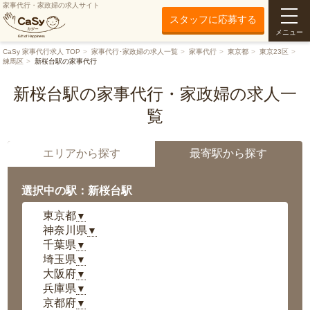
家事代行・家政婦の求人サイト
スタッフに応募する
メニュー
CaSy 家事代行求人 TOP
家事代行･家政婦の求人一覧
家事代行
東京都
東京23区
練馬区
新桜台駅の家事代行
新桜台駅の家事代行・家政婦の求人一
覧
エリアから探す
最寄駅から探す
選択中の駅：新桜台駅
東京都
▼
神奈川県
▼
千葉県
▼
埼玉県
▼
大阪府
▼
兵庫県
▼
京都府
▼