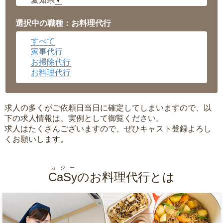
▼
福井県
▼
岡山県
▼
選択中の職種：お料理代行
広島県
▼
すべて
沖縄県
▼
家事代行
お掃除代行
お料理代行
求人の多くがご依頼日当日に確定してしまいますので、以
下の求人情報は、実例として御覧ください。
求人はたくさんございますので、ぜひキャスト登録よろし
くお願いします。
カジー
CaSy
のお料理代行とは