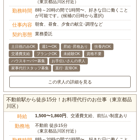
（東京都品川区付近）
8時～20時の間で1時間〜、好きな日に働くこと
勤務時間
が可能です。(候補の日時から選択)
朝食、昼食、夕食の献立･調理など
仕事内容
業務委託
契約形態
土日祝のみOK
週1〜OK
昇給･昇格あり
扶養内OK
交通費支給
ブランクOK
未経験OK
資格不要
ハウスキーパー募集
お手伝いさんの求人
家事代行スタッフ募集
直行･直帰OK
この求人の詳細を見る
不動前駅から徒歩15分！お料理代行のお仕事（東京都品
川区）
1,500〜1,860円
、交通費支給、前払い制度あり
時給
不動前 徒歩15分
勤務地
（東京都品川区付近）
8時～20時の間で1時間〜、好きな日に働くこと
勤務時間