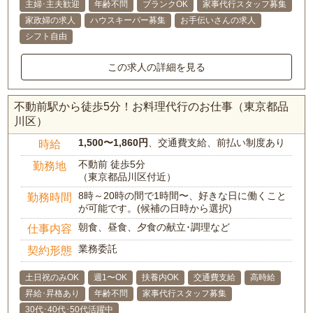
主婦･主夫歓迎
年齢不問
ブランクOK
家事代行スタッフ募集
家政婦の求人
ハウスキーパー募集
お手伝いさんの求人
シフト自由
この求人の詳細を見る
不動前駅から徒歩5分！お料理代行のお仕事（東京都品
川区）
1,500〜1,860円
、交通費支給、前払い制度あり
時給
不動前 徒歩5分
勤務地
（東京都品川区付近）
8時～20時の間で1時間〜、好きな日に働くこと
勤務時間
が可能です。(候補の日時から選択)
朝食、昼食、夕食の献立･調理など
仕事内容
業務委託
契約形態
土日祝のみOK
週1〜OK
扶養内OK
交通費支給
高時給
昇給･昇格あり
年齢不問
家事代行スタッフ募集
30代･40代･50代活躍中