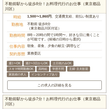
不動前駅から徒歩8分！お料理代行のお仕事（東京都品
川区）
1,500〜1,860円
、交通費支給、前払い制度あり
時給
不動前 徒歩8分
勤務地
（東京都品川区付近）
8時～20時の間で1時間〜、好きな日に働くこと
勤務時間
が可能です。(候補の日時から選択)
朝食、昼食、夕食の献立･調理など
仕事内容
業務委託
契約形態
週1〜OK
週2〜3日からOK
土日祝のみOK
スキマ時間勤務OK
高時給
学歴不問
主婦･主夫歓迎
家政婦の求人
インセンティブあり
この求人の詳細を見る
不動前駅から徒歩7分！お料理代行のお仕事（東京都品
川区）