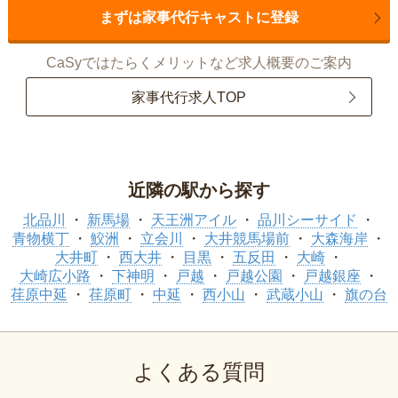
まずは家事代行キャストに登録
CaSyではたらくメリットなど求人概要のご案内
家事代行求人TOP
近隣の駅から探す
北品川
新馬場
天王洲アイル
品川シーサイド
青物横丁
鮫洲
立会川
大井競馬場前
大森海岸
大井町
西大井
目黒
五反田
大崎
大崎広小路
下神明
戸越
戸越公園
戸越銀座
荏原中延
荏原町
中延
西小山
武蔵小山
旗の台
よくある質問