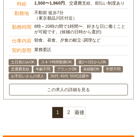
1,500〜1,860円
、交通費支給、前払い制度あり
時給
不動前 徒歩7分
勤務地
（東京都品川区付近）
8時～20時の間で1時間〜、好きな日に働くこと
勤務時間
が可能です。(候補の日時から選択)
朝食、昼食、夕食の献立･調理など
仕事内容
業務委託
契約形態
土日祝のみOK
スキマ時間勤務OK
週2〜3日からOK
交通費支給
年齢不問
ブランクOK
未経験OK
学歴不問
お手伝いさんの求人
30代･40代･50代活躍中
この求人の詳細を見る
1
2
最後