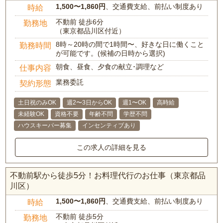
1,500〜1,860円
、交通費支給、前払い制度あり
時給
不動前 徒歩6分
勤務地
（東京都品川区付近）
8時～20時の間で1時間〜、好きな日に働くこと
勤務時間
が可能です。(候補の日時から選択)
朝食、昼食、夕食の献立･調理など
仕事内容
業務委託
契約形態
土日祝のみOK
週2〜3日からOK
週1〜OK
高時給
未経験OK
資格不要
年齢不問
学歴不問
ハウスキーパー募集
インセンティブあり
この求人の詳細を見る
不動前駅から徒歩5分！お料理代行のお仕事（東京都品
川区）
1,500〜1,860円
、交通費支給、前払い制度あり
時給
不動前 徒歩5分
勤務地