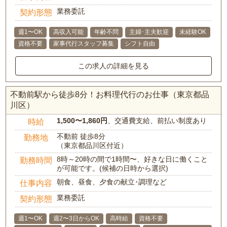
業務委託
契約形態
週1〜OK
高収入可能
年齢不問
主婦･主夫歓迎
未経験OK
資格不要
家事代行スタッフ募集
シフト自由
この求人の詳細を見る
不動前駅から徒歩8分！お料理代行のお仕事（東京都品
川区）
1,500〜1,860円
、交通費支給、前払い制度あり
時給
不動前 徒歩8分
勤務地
（東京都品川区付近）
8時～20時の間で1時間〜、好きな日に働くこと
勤務時間
が可能です。(候補の日時から選択)
朝食、昼食、夕食の献立･調理など
仕事内容
業務委託
契約形態
週1〜OK
週2〜3日からOK
高時給
資格不要