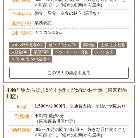
が可能です。(候補の日時から選択)
朝食、昼食、夕食の献立･調理など
仕事内容
業務委託
契約形態
ガスコンロ2口
調理環境
スキマ時間勤務OK
週2〜3日からOK
高時給
主婦･主夫歓迎
未経験OK
学歴不問
ハウスキーパー募集
シフト自由
30代･40代･50代活躍中
この求人の詳細を見る
不動前駅から徒歩5分！お料理代行のお仕事（東京都品
川区）
1,500〜1,860円
、交通費支給、前払い制度あり
時給
不動前 徒歩5分
勤務地
（東京都品川区付近）
8時～20時の間で1時間〜、好きな日に働くこと
勤務時間
が可能です。(候補の日時から選択)