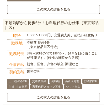
この求人の詳細を見る
不動前駅から徒歩6分！お料理代行のお仕事（東京都品
川区）
1,500〜1,860円
、交通費支給、前払い制度あり
時給
不動前 徒歩6分
勤務地
（東京都品川区付近）
8時～20時の間で1時間〜、好きな日に働くこと
勤務時間
が可能です。(候補の日時から選択)
朝食、昼食、夕食の献立･調理など
仕事内容
業務委託
契約形態
土日祝のみOK
交通費支給
高時給
高収入可能
扶養内OK
主婦･主夫歓迎
家事代行スタッフ募集
シフト自由
この求人の詳細を見る