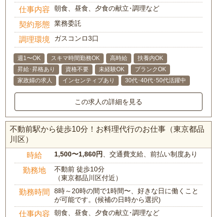
朝食、昼食、夕食の献立･調理など
仕事内容
業務委託
契約形態
ガスコンロ3口
調理環境
週1〜OK
スキマ時間勤務OK
高時給
扶養内OK
昇給･昇格あり
資格不要
未経験OK
ブランクOK
家政婦の求人
インセンティブあり
30代･40代･50代活躍中
この求人の詳細を見る
不動前駅から徒歩10分！お料理代行のお仕事（東京都品
川区）
1,500〜1,860円
、交通費支給、前払い制度あり
時給
不動前 徒歩10分
勤務地
（東京都品川区付近）
8時～20時の間で1時間〜、好きな日に働くこと
勤務時間
が可能です。(候補の日時から選択)
朝食、昼食、夕食の献立･調理など
仕事内容