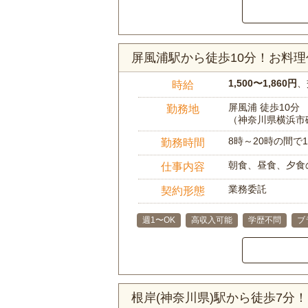
屏風浦駅から徒歩10分！お料
1,500〜1,860円
、
時給
屏風浦 徒歩10分
勤務地
（神奈川県横浜市
8時～20時の間
勤務時間
朝食、昼食、夕食
仕事内容
業務委託
契約形態
週1〜OK
高収入可能
学歴不問
ブ
根岸(神奈川県)駅から徒歩7