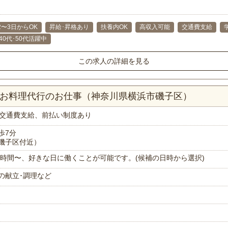
2〜3日からOK
昇給･昇格あり
扶養内OK
高収入可能
交通費支給
･40代･50代活躍中
この求人の詳細を見る
分！お料理代行のお仕事（神奈川県横浜市磯子区）
交通費支給、前払い制度あり
歩7分
磯子区付近）
で1時間〜、好きな日に働くことが可能です。(候補の日時から選択)
の献立･調理など