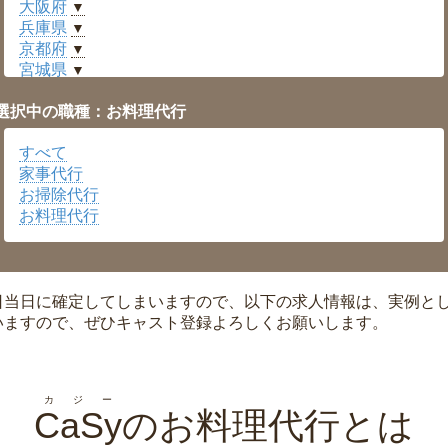
大阪府
▼
兵庫県
▼
京都府
▼
宮城県
▼
愛知県
▼
選択中の職種：お料理代行
福井県
▼
岡山県
▼
すべて
広島県
▼
家事代行
沖縄県
▼
お掃除代行
お料理代行
日当日に確定してしまいますので、以下の求人情報は、実例と
いますので、ぜひキャスト登録よろしくお願いします。
カジー
CaSy
のお料理代行とは