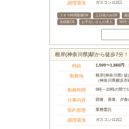
ガスコンロ2口
調理環境
スキマ時間勤務OK
土日祝のみOK
週
未経験OK
お手伝いさんの求人
30代
根岸(神奈川県)駅から徒歩7
1,500〜1,860円
、
時給
根岸(神奈川県) 徒
勤務地
（神奈川県横浜市
8時～20時の間
勤務時間
朝食、昼食、夕食
仕事内容
業務委託
契約形態
ガスコンロ2口
調理環境