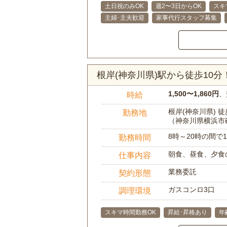
土日祝のみOK
週2〜3日からOK
スキ
主婦･主夫歓迎
家事代行スタッフ募集
根岸(神奈川県)駅から徒歩10
1,500〜1,860円
、
時給
根岸(神奈川県) 徒
勤務地
（神奈川県横浜市
8時～20時の間
勤務時間
朝食、昼食、夕食
仕事内容
業務委託
契約形態
ガスコンロ3口
調理環境
スキマ時間勤務OK
昇給･昇格あり
年