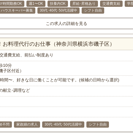
マ時間勤務OK
週1〜OK
扶養内OK
昇給･昇格あり
交通費支給
学
ハウスキーパー募集
30代･40代･50代活躍中
シフト自由
この求人の詳細を見る
分！お料理代行のお仕事（神奈川県横浜市磯子区）
交通費支給、前払い制度あり
歩10分
磯子区付近）
で1時間〜、好きな日に働くことが可能です。(候補の日時から選択)
の献立･調理など
齢不問
家政婦の求人
30代･40代･50代活躍中
シフト自由