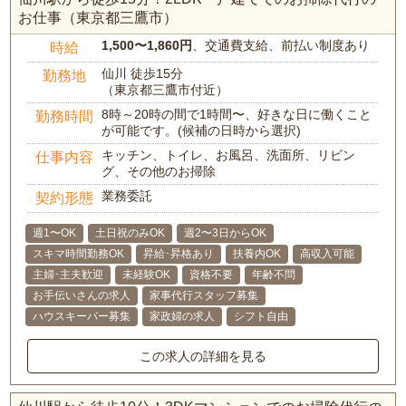
お仕事（東京都三鷹市）
1,500〜1,860円
、交通費支給、前払い制度あり
時給
仙川 徒歩15分
勤務地
（東京都三鷹市付近）
8時～20時の間で1時間〜、好きな日に働くこと
勤務時間
が可能です。(候補の日時から選択)
キッチン、トイレ、お風呂、洗面所、リビン
仕事内容
グ、その他のお掃除
業務委託
契約形態
週1〜OK
土日祝のみOK
週2〜3日からOK
スキマ時間勤務OK
昇給･昇格あり
扶養内OK
高収入可能
主婦･主夫歓迎
未経験OK
資格不要
年齢不問
お手伝いさんの求人
家事代行スタッフ募集
ハウスキーパー募集
家政婦の求人
シフト自由
この求人の詳細を見る