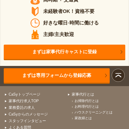
未経験者OK！資格不要
好きな曜日·時間に働ける
主婦/主夫歓迎
まずは家事代行キャストに登録
まずは専用フォームから登録応募
CaSyトップページ
家事代行とは
家事代行求人TOP
お掃除代行とは
お料理代行とは
業務委託の求人
ハウスクリーニングとは
CaSyからのメッセージ
家政婦とは
スタッフインタビュー
よくある質問