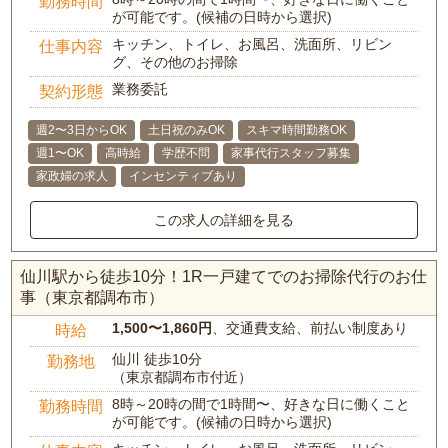
勤務時間
が可能です。(候補の日時から選択)
キッチン、トイレ、お風呂、洗面所、リビン
仕事内容
グ、その他のお掃除
業務委託
契約形態
週2〜3日からOK
土日祝のみOK
スキマ時間勤務OK
週1〜OK
高時給
学歴不問
家事代行スタッフ募集
家政婦の求人
インセンティブあり
この求人の詳細を見る
仙川駅から徒歩10分！1R一戸建てでのお掃除代行のお仕
事（東京都調布市）
1,500〜1,860円
、交通費支給、前払い制度あり
時給
仙川 徒歩10分
勤務地
（東京都調布市付近）
8時～20時の間で1時間〜、好きな日に働くこと
勤務時間
が可能です。(候補の日時から選択)