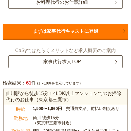
お料理代行のお仕事詳細
まずは家事代行キャストに登録
CaSyではたらくメリットなど求人概要のご案内
家事代行求人TOP
61
検索結果：
件
(1〜10件を表示しています)
仙川駅から徒歩15分！4LDK以上マンションでのお掃除
代行のお仕事（東京都三鷹市）
1,500〜1,860円
、交通費支給、前払い制度あり
時給
仙川 徒歩15分
勤務地
（東京都三鷹市付近）
8時～20時の間で1時間〜、好きな日に働くこと