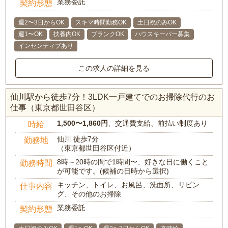
業務委託
契約形態
週2〜3日からOK
スキマ時間勤務OK
土日祝のみOK
週1〜OK
扶養内OK
ブランクOK
ハウスキーパー募集
インセンティブあり
この求人の詳細を見る
仙川駅から徒歩7分！3LDK一戸建てでのお掃除代行のお
仕事（東京都世田谷区）
1,500〜1,860円
、交通費支給、前払い制度あり
時給
仙川 徒歩7分
勤務地
（東京都世田谷区付近）
8時～20時の間で1時間〜、好きな日に働くこと
勤務時間
が可能です。(候補の日時から選択)
キッチン、トイレ、お風呂、洗面所、リビン
仕事内容
グ、その他のお掃除
業務委託
契約形態