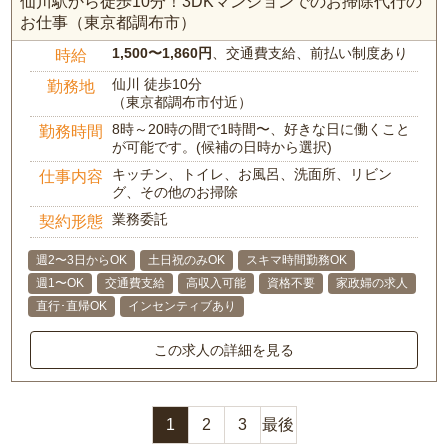
仙川駅から徒歩10分！3DKマンションでのお掃除代行の
お仕事（東京都調布市）
1,500〜1,860円
、交通費支給、前払い制度あり
時給
仙川 徒歩10分
勤務地
（東京都調布市付近）
8時～20時の間で1時間〜、好きな日に働くこと
勤務時間
が可能です。(候補の日時から選択)
キッチン、トイレ、お風呂、洗面所、リビン
仕事内容
グ、その他のお掃除
業務委託
契約形態
週2〜3日からOK
土日祝のみOK
スキマ時間勤務OK
週1〜OK
交通費支給
高収入可能
資格不要
家政婦の求人
直行･直帰OK
インセンティブあり
この求人の詳細を見る
1
2
3
最後