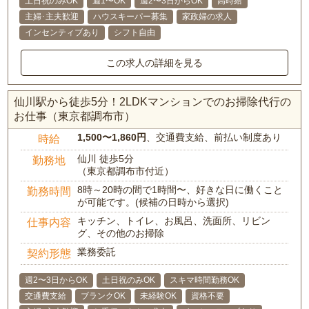
土日祝のみOK
週1〜OK
週2〜3日からOK
高時給
主婦･主夫歓迎
ハウスキーパー募集
家政婦の求人
インセンティブあり
シフト自由
この求人の詳細を見る
仙川駅から徒歩5分！2LDKマンションでのお掃除代行の
お仕事（東京都調布市）
1,500〜1,860円
、交通費支給、前払い制度あり
時給
仙川 徒歩5分
勤務地
（東京都調布市付近）
8時～20時の間で1時間〜、好きな日に働くこと
勤務時間
が可能です。(候補の日時から選択)
キッチン、トイレ、お風呂、洗面所、リビン
仕事内容
グ、その他のお掃除
業務委託
契約形態
週2〜3日からOK
土日祝のみOK
スキマ時間勤務OK
交通費支給
ブランクOK
未経験OK
資格不要