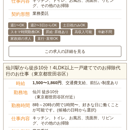
キッチン、トイレ、お風呂、洗面所、リビン
仕事内容
グ、その他のお掃除
業務委託
契約形態
週1〜OK
週2〜3日からOK
土日祝のみOK
スキマ時間勤務OK
昇給･昇格あり
高収入可能
年齢不問
家政婦の求人
直行･直帰OK
この求人の詳細を見る
仙川駅から徒歩10分！4LDK以上一戸建てでのお掃除代
行のお仕事（東京都世田谷区）
1,500〜1,860円
、交通費支給、前払い制度あり
時給
仙川 徒歩10分
勤務地
（東京都世田谷区付近）
8時～20時の間で1時間〜、好きな日に働くこと
勤務時間
が可能です。(候補の日時から選択)
キッチン、トイレ、お風呂、洗面所、リビン
仕事内容
グ、その他のお掃除