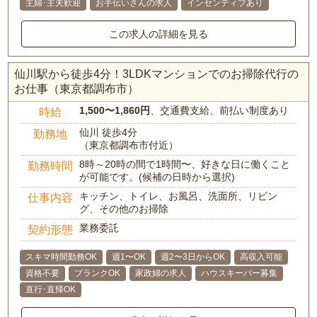
主婦･主夫歓迎
お手伝いさんの求人
インセンティブあり
この求人の詳細を見る
仙川駅から徒歩4分！3LDKマンションでのお掃除代行の
お仕事（東京都調布市）
1,500〜1,860円
、交通費支給、前払い制度あり
時給
仙川 徒歩4分
勤務地
（東京都調布市付近）
8時～20時の間で1時間〜、好きな日に働くこと
勤務時間
が可能です。(候補の日時から選択)
キッチン、トイレ、お風呂、洗面所、リビン
仕事内容
グ、その他のお掃除
業務委託
契約形態
スキマ時間勤務OK
週1〜OK
週2〜3日からOK
高収入可能
資格不要
ブランクOK
家政婦の求人
ハウスキーパー募集
直行･直帰OK