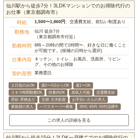
仙川駅から徒歩7分！3LDKマンションでのお掃除代行の
お仕事（東京都調布市）
1,500〜1,860円
、交通費支給、前払い制度あり
時給
仙川 徒歩7分
勤務地
（東京都調布市付近）
8時～20時の間で1時間〜、好きな日に働くこと
勤務時間
が可能です。(候補の日時から選択)
キッチン、トイレ、お風呂、洗面所、リビン
仕事内容
グ、その他のお掃除
業務委託
契約形態
土日祝のみOK
週2〜3日からOK
週1〜OK
スキマ時間勤務OK
扶養内OK
高収入可能
交通費支給
昇給･昇格あり
主婦･主夫歓迎
お手伝いさんの求人
家政婦の求人
ハウスキーパー募集
30代･40代･50代活躍中
この求人の詳細を見る
仙川駅から徒歩15分！2LDK一戸建てでのお掃除代行の