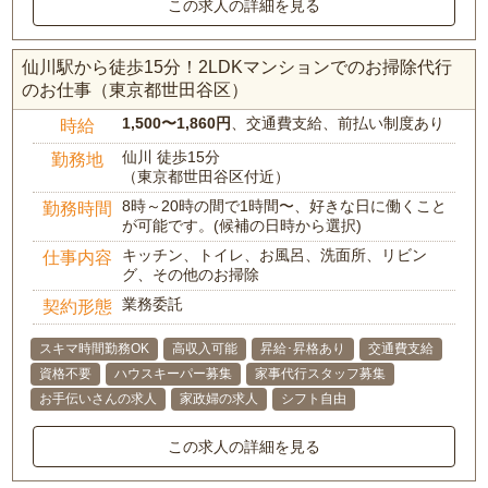
この求人の詳細を見る
仙川駅から徒歩15分！2LDKマンションでのお掃除代行
のお仕事（東京都世田谷区）
1,500〜1,860円
、交通費支給、前払い制度あり
時給
仙川 徒歩15分
勤務地
（東京都世田谷区付近）
8時～20時の間で1時間〜、好きな日に働くこと
勤務時間
が可能です。(候補の日時から選択)
キッチン、トイレ、お風呂、洗面所、リビン
仕事内容
グ、その他のお掃除
業務委託
契約形態
スキマ時間勤務OK
高収入可能
昇給･昇格あり
交通費支給
資格不要
ハウスキーパー募集
家事代行スタッフ募集
お手伝いさんの求人
家政婦の求人
シフト自由
この求人の詳細を見る