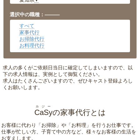
▼
福井県
▼
岡山県
▼
選択中の職種：———
広島県
▼
すべて
沖縄県
▼
家事代行
お掃除代行
お料理代行
求人の多くがご依頼日当日に確定してしまいますので、以
下の求人情報は、実例として御覧ください。
求人はたくさんございますので、ぜひキャスト登録よろし
くお願いします。
カジー
CaSy
の家事代行とは
お客様に代わり「
お掃除
」や「
お料理
」を行うお仕事です。
仕事が忙しい方、子育て中の方など、様々なお客様の生活を
お支えします。