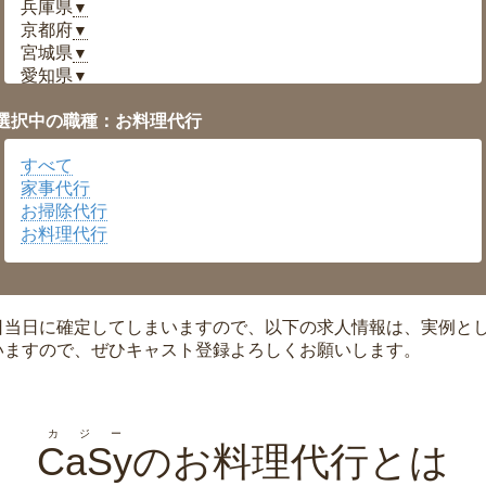
兵庫県
▼
京都府
▼
宮城県
▼
愛知県
▼
福井県
▼
選択中の職種：お料理代行
岡山県
▼
広島県
▼
すべて
沖縄県
▼
家事代行
お掃除代行
お料理代行
日当日に確定してしまいますので、以下の求人情報は、実例と
いますので、ぜひキャスト登録よろしくお願いします。
カジー
CaSy
のお料理代行とは