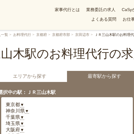
家事代行とは
業務委託の求人
CaS
よくある質問
お仕事
人一覧
お料理代行
京都府
京都府市部
京田辺市
ＪＲ三山木駅のお料理代
三山木駅のお料理代行の求
エリアから探す
最寄駅から探す
選択中の駅：ＪＲ三山木駅
東京都
▼
神奈川県
▼
千葉県
▼
埼玉県
▼
大阪府
▼