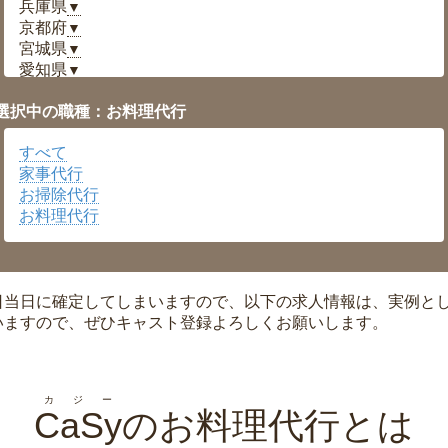
兵庫県
▼
京都府
▼
宮城県
▼
愛知県
▼
福井県
▼
選択中の職種：お料理代行
岡山県
▼
広島県
▼
すべて
沖縄県
▼
家事代行
お掃除代行
お料理代行
日当日に確定してしまいますので、以下の求人情報は、実例と
いますので、ぜひキャスト登録よろしくお願いします。
カジー
CaSy
のお料理代行とは