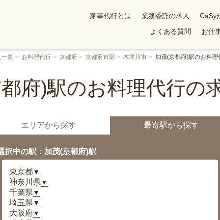
家事代行とは
業務委託の求人
CaS
よくある質問
お仕事
人一覧
お料理代行
京都府
京都府市部
木津川市
加茂(京都府)駅のお料理
京都府)駅のお料理代行の
エリアから探す
最寄駅から探す
選択中の駅：加茂(京都府)駅
東京都
▼
神奈川県
▼
千葉県
▼
埼玉県
▼
大阪府
▼