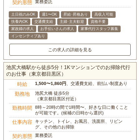
業務委託
契約形態
土日祝のみOK
週1〜OK
昇給･昇格あり
高収入可能
扶養内OK
交通費支給
主婦･主夫歓迎
資格不要
家政婦の求人
お手伝いさんの求人
家事代行スタッフ募集
インセンティブあり
この求人の詳細を見る
池尻大橋駅から徒歩5分！1Kマンションでのお掃除代行
のお仕事（東京都目黒区）
1,500〜1,860円
、交通費支給、前払い制度あり
時給
池尻大橋 徒歩5分
勤務地
（東京都目黒区付近）
8時～20時の間で1時間〜、好きな日に働くこと
勤務時間
が可能です。(候補の日時から選択)
キッチン、トイレ、お風呂、洗面所、リビン
仕事内容
グ、その他のお掃除
業務委託
契約形態