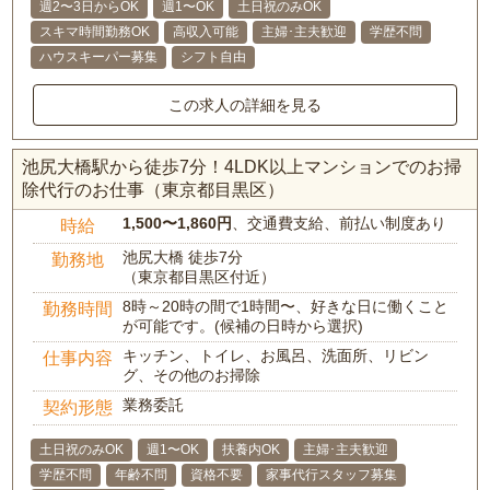
週2〜3日からOK
週1〜OK
土日祝のみOK
スキマ時間勤務OK
高収入可能
主婦･主夫歓迎
学歴不問
ハウスキーパー募集
シフト自由
この求人の詳細を見る
池尻大橋駅から徒歩7分！4LDK以上マンションでのお掃
除代行のお仕事（東京都目黒区）
1,500〜1,860円
、交通費支給、前払い制度あり
時給
池尻大橋 徒歩7分
勤務地
（東京都目黒区付近）
8時～20時の間で1時間〜、好きな日に働くこと
勤務時間
が可能です。(候補の日時から選択)
キッチン、トイレ、お風呂、洗面所、リビン
仕事内容
グ、その他のお掃除
業務委託
契約形態
土日祝のみOK
週1〜OK
扶養内OK
主婦･主夫歓迎
学歴不問
年齢不問
資格不要
家事代行スタッフ募集