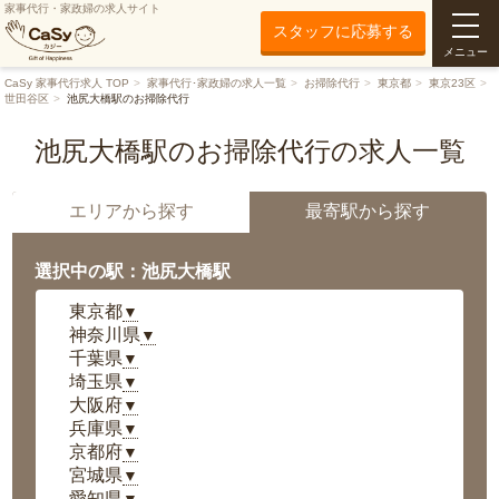
家事代行・家政婦の求人サイト
スタッフに応募する
メニュー
CaSy 家事代行求人 TOP
家事代行･家政婦の求人一覧
お掃除代行
東京都
東京23区
世田谷区
池尻大橋駅のお掃除代行
池尻大橋駅のお掃除代行の求人一覧
エリアから探す
最寄駅から探す
選択中の駅：池尻大橋駅
東京都
▼
神奈川県
▼
千葉県
▼
埼玉県
▼
大阪府
▼
兵庫県
▼
京都府
▼
宮城県
▼
愛知県