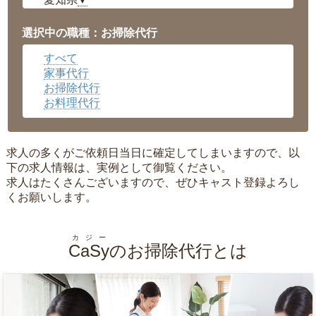
▼
福井県
▼
岡山県
▼
選択中の職種：お掃除代行
広島県
▼
すべて
沖縄県
▼
家事代行
お掃除代行
お料理代行
求人の多くがご依頼日当日に確定してしまいますので、以
下の求人情報は、実例として御覧ください。
求人はたくさんございますので、ぜひキャスト登録よろし
くお願いします。
カジー
CaSy
のお掃除代行とは