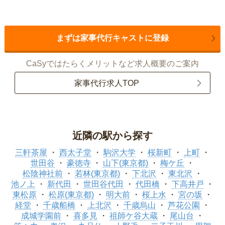
まずは家事代行キャストに登録
CaSyではたらくメリットなど求人概要のご案内
家事代行求人TOP
近隣の駅から探す
三軒茶屋
西太子堂
駒沢大学
桜新町
上町
世田谷
豪徳寺
山下(東京都)
梅ケ丘
松陰神社前
若林(東京都)
下北沢
東北沢
池ノ上
新代田
世田谷代田
代田橋
下高井戸
東松原
松原(東京都)
明大前
桜上水
宮の坂
経堂
千歳船橋
上北沢
千歳烏山
芦花公園
成城学園前
喜多見
祖師ケ谷大蔵
尾山台