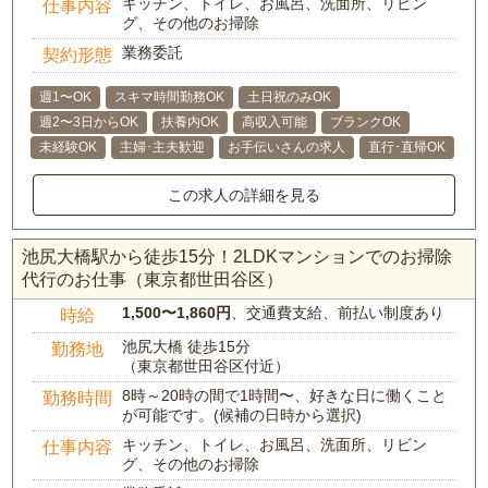
キッチン、トイレ、お風呂、洗面所、リビン
仕事内容
グ、その他のお掃除
業務委託
契約形態
週1〜OK
スキマ時間勤務OK
土日祝のみOK
週2〜3日からOK
扶養内OK
高収入可能
ブランクOK
未経験OK
主婦･主夫歓迎
お手伝いさんの求人
直行･直帰OK
この求人の詳細を見る
池尻大橋駅から徒歩15分！2LDKマンションでのお掃除
代行のお仕事（東京都世田谷区）
1,500〜1,860円
、交通費支給、前払い制度あり
時給
池尻大橋 徒歩15分
勤務地
（東京都世田谷区付近）
8時～20時の間で1時間〜、好きな日に働くこと
勤務時間
が可能です。(候補の日時から選択)
キッチン、トイレ、お風呂、洗面所、リビン
仕事内容
グ、その他のお掃除