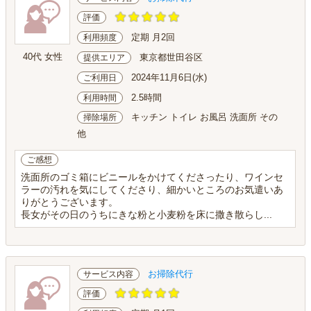
評価
定期 月2回
利用頻度
40代 女性
東京都世田谷区
提供エリア
2024年11月6日(水)
ご利用日
2.5時間
利用時間
キッチン トイレ お風呂 洗面所 その
掃除場所
他
ご感想
洗面所のゴミ箱にビニールをかけてくださったり、ワインセ
ラーの汚れを気にしてくださり、細かいところのお気遣いあ
りがとうございます。
長女がその日のうちにきな粉と小麦粉を床に撒き散らし...
お掃除代行
サービス内容
評価