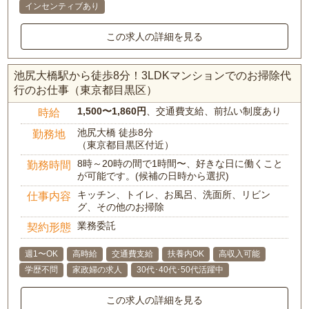
インセンティブあり
この求人の詳細を見る
池尻大橋駅から徒歩8分！3LDKマンションでのお掃除代
行のお仕事（東京都目黒区）
1,500〜1,860円
、交通費支給、前払い制度あり
時給
池尻大橋 徒歩8分
勤務地
（東京都目黒区付近）
8時～20時の間で1時間〜、好きな日に働くこと
勤務時間
が可能です。(候補の日時から選択)
キッチン、トイレ、お風呂、洗面所、リビン
仕事内容
グ、その他のお掃除
業務委託
契約形態
週1〜OK
高時給
交通費支給
扶養内OK
高収入可能
学歴不問
家政婦の求人
30代･40代･50代活躍中
この求人の詳細を見る