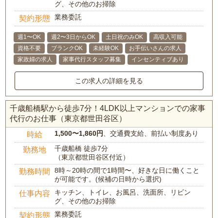
グ、その他のお掃除
業務委託
契約形態
週1〜OK
週2〜3日からOK
土日祝のみOK
高収入可能
資格不要
ブランクOK
未経験OK
お手伝いさんの求人
家政婦の求人
家事代行スタッフ募集
インセンティブあり
この求人の詳細を見る
千歳船橋駅から徒歩7分！4LDK以上マンションでの家事
代行のお仕事（東京都世田谷区）
1,500〜1,860円
、交通費支給、前払い制度あり
時給
千歳船橋 徒歩7分
勤務地
（東京都世田谷区付近）
8時～20時の間で1時間〜、好きな日に働くこと
勤務時間
が可能です。(候補の日時から選択)
キッチン、トイレ、お風呂、洗面所、リビン
仕事内容
グ、その他のお掃除
業務委託
契約形態