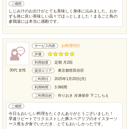
ご感想
しじみ汁のお出汁がとても美味しく身体に沁みました。おか
ずも体に良い美味しい品々でほっとしました！まるごと鳥の
参鶏湯には本当に感動です。
お料理代行
サービス内容
評価
定期 月2回
利用頻度
30代 女性
東京都世田谷区
提供エリア
2025年1月20日(月)
ご利用日
3.0時間
利用時間
作りおき 冷凍保存 下ごしらえ
ご利用目的
ご感想
今日もおいしい料理をたくさんありがとうございました！
早速リピートでリクエストした豚スペアリブのオイスターソ
ース煮を夕食でいただき、とてもおいしかったです。