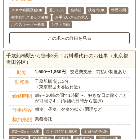
スキマ時間勤務OK
週1〜OK
高時給
扶養内OK
学歴不問
家事代行スタッフ募集
お手伝いさんの求人
ハウスキーパー募集
シフト自由
この求人の詳細を見る
千歳船橋駅から徒歩3分！お料理代行のお仕事（東京都
世田谷区）
1,500〜1,860円
、交通費支給、前払い制度あり
時給
千歳船橋 徒歩3分
勤務地
（東京都世田谷区付近）
8時～20時の間で1時間〜、好きな日に働くこと
勤務時間
が可能です。(候補の日時から選択)
朝食、昼食、夕食の献立･調理など
仕事内容
業務委託
契約形態
週2〜3日からOK
スキマ時間勤務OK
土日祝のみOK
週1〜OK
交通費支給
高時給
扶養内OK
ブランクOK