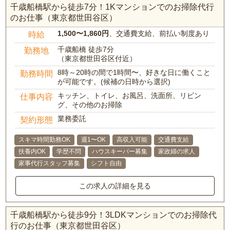
千歳船橋駅から徒歩7分！1Kマンションでのお掃除代行
のお仕事（東京都世田谷区）
1,500〜1,860円
、交通費支給、前払い制度あり
時給
千歳船橋 徒歩7分
勤務地
（東京都世田谷区付近）
8時～20時の間で1時間〜、好きな日に働くこと
勤務時間
が可能です。(候補の日時から選択)
キッチン、トイレ、お風呂、洗面所、リビン
仕事内容
グ、その他のお掃除
業務委託
契約形態
スキマ時間勤務OK
週1〜OK
高収入可能
交通費支給
扶養内OK
学歴不問
ハウスキーパー募集
家政婦の求人
家事代行スタッフ募集
シフト自由
この求人の詳細を見る
千歳船橋駅から徒歩9分！3LDKマンションでのお掃除代
行のお仕事（東京都世田谷区）