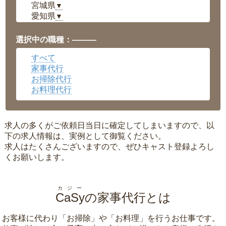
宮城県
▼
愛知県
▼
福井県
▼
岡山県
▼
選択中の職種：———
広島県
▼
すべて
沖縄県
▼
家事代行
お掃除代行
お料理代行
求人の多くがご依頼日当日に確定してしまいますので、以
下の求人情報は、実例として御覧ください。
求人はたくさんございますので、ぜひキャスト登録よろし
くお願いします。
カジー
CaSy
の家事代行とは
お客様に代わり「
お掃除
」や「
お料理
」を行うお仕事です。