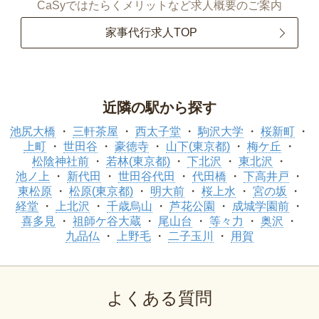
CaSyではたらくメリットなど求人概要のご案内
家事代行求人TOP
近隣の駅から探す
池尻大橋
三軒茶屋
西太子堂
駒沢大学
桜新町
上町
世田谷
豪徳寺
山下(東京都)
梅ケ丘
松陰神社前
若林(東京都)
下北沢
東北沢
池ノ上
新代田
世田谷代田
代田橋
下高井戸
東松原
松原(東京都)
明大前
桜上水
宮の坂
経堂
上北沢
千歳烏山
芦花公園
成城学園前
喜多見
祖師ケ谷大蔵
尾山台
等々力
奥沢
九品仏
上野毛
二子玉川
用賀
よくある質問