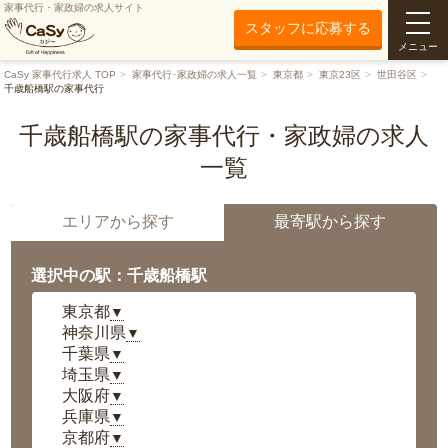
家事代行・家政婦の求人サイト
スタッフに応募する
メニュー
CaSy 家事代行求人 TOP
家事代行･家政婦の求人一覧
東京都
東京23区
世田谷区
千歳船橋駅の家事代行
千歳船橋駅の家事代行・家政婦の求人
一覧
エリアから探す
最寄駅から探す
選択中の駅：千歳船橋駅
東京都
▼
神奈川県
▼
千葉県
▼
埼玉県
▼
大阪府
▼
兵庫県
▼
京都府
▼