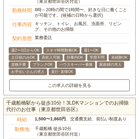
（東京都世田谷区付近）
8時～20時の間で1時間〜、好きな日に働くこと
勤務時間
が可能です。(候補の日時から選択)
キッチン、トイレ、お風呂、洗面所、リビン
仕事内容
グ、その他のお掃除
業務委託
契約形態
週2〜3日からOK
スキマ時間勤務OK
週1〜OK
土日祝のみOK
高収入可能
扶養内OK
学歴不問
未経験OK
資格不要
ブランクOK
ハウスキーパー募集
家政婦の求人
お手伝いさんの求人
直行･直帰OK
この求人の詳細を見る
千歳船橋駅から徒歩10分！3LDKマンションでのお掃除
代行のお仕事（東京都世田谷区）
1,500〜1,860円
、交通費支給、前払い制度あり
時給
千歳船橋 徒歩10分
勤務地
（東京都世田谷区付近）