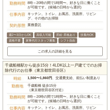
8時～20時の間で1時間〜、好きな日に働くこと
勤務時間
が可能です。(候補の日時から選択)
キッチン、トイレ、お風呂、洗面所、リビン
仕事内容
グ、その他のお掃除
業務委託
契約形態
週2〜3日からOK
高収入可能
昇給･昇格あり
扶養内OK
資格不要
家事代行スタッフ募集
シフト自由
この求人の詳細を見る
千歳船橋駅から徒歩15分！4LDK以上一戸建てでのお掃
除代行のお仕事（東京都世田谷区）
1,500〜1,860円
、交通費支給、前払い制度あり
時給
千歳船橋 徒歩15分
勤務地
（東京都世田谷区付近）
8時～20時の間で1時間〜、好きな日に働くこと
勤務時間
が可能です。(候補の日時から選択)
キッチン、トイレ、お風呂、洗面所、リビン
仕事内容