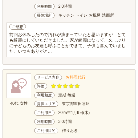
2.0時間
利用時間
キッチン トイレ お風呂 洗面所
掃除場所
ご感想
前回お休みしたので汚れが溜まっていたと思いますが、とて
も綺麗にしていただきました。家が綺麗になって、久しぶり
に子どものお友達も呼ぶことができて、子供も喜んでいまし
た。いつもありがと...
お料理代行
サービス内容
評価
定期 毎週
利用頻度
40代 女性
東京都世田谷区
提供エリア
2025年1月9日(木)
ご利用日
3.0時間
利用時間
作りおき
ご利用目的