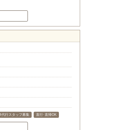
）
事代行スタッフ募集
直行･直帰OK