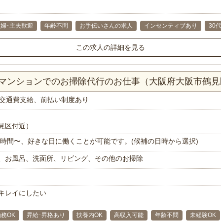
主婦･主夫歓迎
年齢不問
お手伝いさんの求人
インセンティブあり
30
この求人の詳細を見る
DKマンションでのお掃除代行のお仕事（大阪府大阪市鶴見
交通費支給、前払い制度あり
見区付近）
で1時間〜、好きな日に働くことが可能です。(候補の日時から選択)
、お風呂、洗面所、リビング、その他のお掃除
キレイにしたい
務OK
昇給･昇格あり
扶養内OK
高収入可能
年齢不問
未経験OK