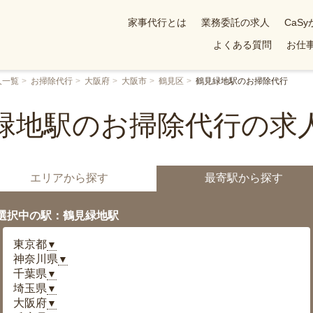
家事代行とは
業務委託の求人
CaS
よくある質問
お仕事
人一覧
お掃除代行
大阪府
大阪市
鶴見区
鶴見緑地駅のお掃除代行
緑地駅のお掃除代行の求
エリアから探す
最寄駅から探す
選択中の駅：鶴見緑地駅
東京都
▼
神奈川県
▼
千葉県
▼
埼玉県
▼
大阪府
▼