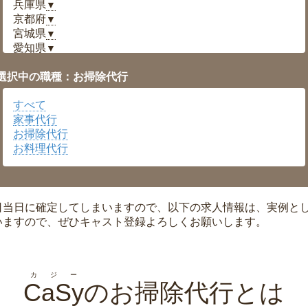
兵庫県
▼
京都府
▼
宮城県
▼
愛知県
▼
福井県
▼
選択中の職種：お掃除代行
岡山県
▼
広島県
▼
すべて
沖縄県
▼
家事代行
お掃除代行
お料理代行
日当日に確定してしまいますので、以下の求人情報は、実例と
いますので、ぜひキャスト登録よろしくお願いします。
カジー
CaSy
のお掃除代行とは