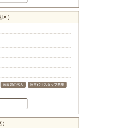
見区）
家政婦の求人
家事代行スタッフ募集
区）