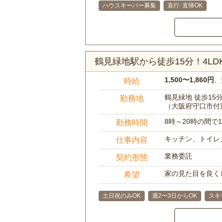
ハウスキーパー募集
直行･直帰OK
鶴見緑地駅から徒歩15分！4L
1,500〜1,860円
、
時給
鶴見緑地 徒歩15
勤務地
（大阪府守口市付
8時～20時の間
勤務時間
キッチン、トイレ
仕事内容
業務委託
契約形態
家の見た目を良く
希望
土日祝のみOK
週2〜3日からOK
スキ