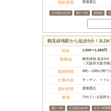
業務委託
契約形態
土日祝のみOK
週1〜OK
高時給
鶴見緑地駅から徒歩5分！3L
1,500〜1,860円
、
時給
鶴見緑地 徒歩5分
勤務地
（大阪府大阪市鶴
8時～20時の間
勤務時間
キッチン、トイレ
仕事内容
業務委託
契約形態
汚れている箇所を
希望
週1〜OK
土日祝のみOK
スキマ時間勤