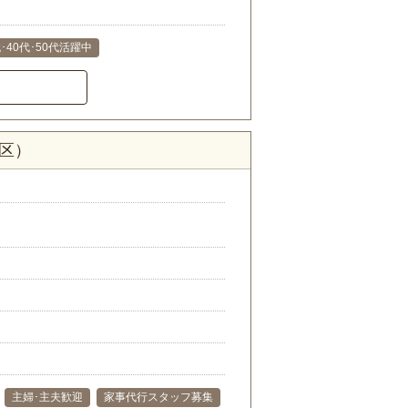
代･40代･50代活躍中
区）
主婦･主夫歓迎
家事代行スタッフ募集