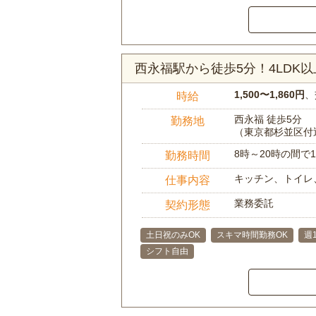
西永福駅から徒歩5分！4LD
1,500〜1,860円
、
時給
西永福 徒歩5分
勤務地
（東京都杉並区付
8時～20時の間
勤務時間
キッチン、トイレ
仕事内容
業務委託
契約形態
土日祝のみOK
スキマ時間勤務OK
週
シフト自由