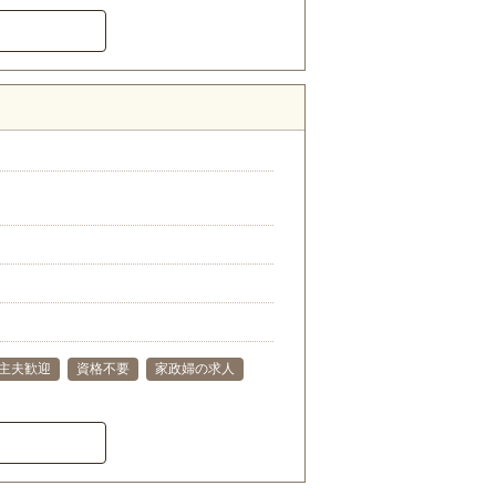
･主夫歓迎
資格不要
家政婦の求人