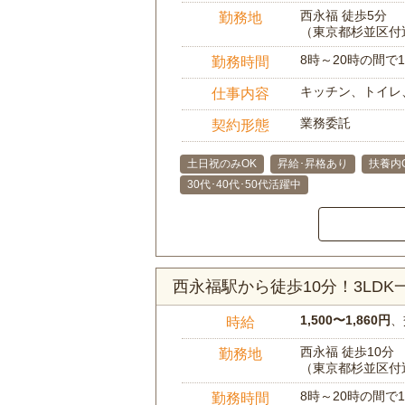
西永福 徒歩5分
勤務地
（東京都杉並区付
8時～20時の間
勤務時間
キッチン、トイレ
仕事内容
業務委託
契約形態
土日祝のみOK
昇給･昇格あり
扶養内
30代･40代･50代活躍中
西永福駅から徒歩10分！3LD
1,500〜1,860円
、
時給
西永福 徒歩10分
勤務地
（東京都杉並区付
8時～20時の間
勤務時間