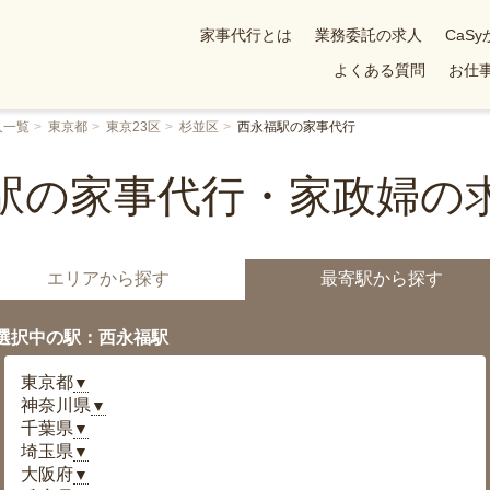
家事代行とは
業務委託の求人
CaS
よくある質問
お仕事
人一覧
東京都
東京23区
杉並区
西永福駅の家事代行
駅の家事代行・家政婦の
エリアから探す
最寄駅から探す
選択中の駅：西永福駅
東京都
▼
神奈川県
▼
千葉県
▼
埼玉県
▼
大阪府
▼