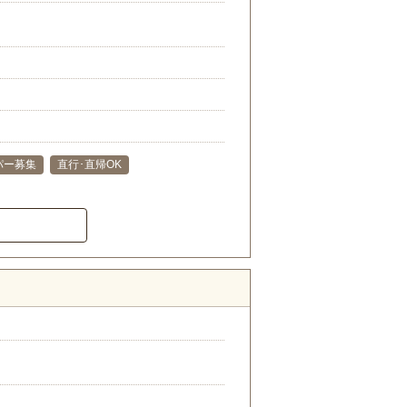
パー募集
直行･直帰OK