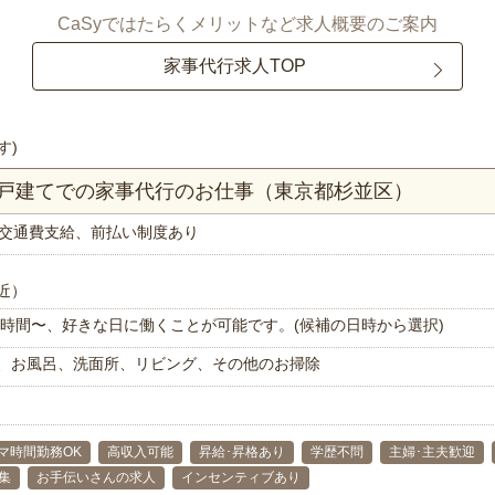
CaSyではたらくメリットなど求人概要のご案内
家事代行求人TOP
す)
一戸建てでの家事代行のお仕事（東京都杉並区）
交通費支給、前払い制度あり
近）
で1時間〜、好きな日に働くことが可能です。(候補の日時から選択)
、お風呂、洗面所、リビング、その他のお掃除
マ時間勤務OK
高収入可能
昇給･昇格あり
学歴不問
主婦･主夫歓迎
集
お手伝いさんの求人
インセンティブあり