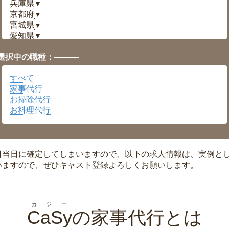
兵庫県
▼
京都府
▼
宮城県
▼
愛知県
▼
福井県
▼
選択中の職種：———
岡山県
▼
広島県
▼
すべて
沖縄県
▼
家事代行
お掃除代行
お料理代行
日当日に確定してしまいますので、以下の求人情報は、実例と
いますので、ぜひキャスト登録よろしくお願いします。
カジー
CaSy
の家事代行とは