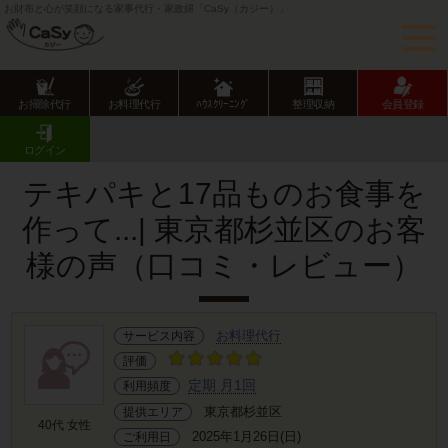
お財布と心が笑顔になる家事代行・家政婦「CaSy（カジー）」
お掃除代行
お料理代行
ﾊｳｽｸﾘｰﾆﾝｸﾞ
整理収納
会員登録
CaSy TOP
サービス提供エリアのご紹介
東京都
東京23区
杉並区
お客様の声･口コミ詳細
ログイン
テキパキと17品ものお食事を
作って...| 東京都杉並区のお客
様の声（口コミ・レビュー）
お料理代行
サービス内容
評価
定期 月1回
利用頻度
東京都杉並区
提供エリア
40代 女性
2025年1月26日(日)
ご利用日