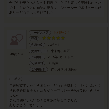
全てが野菜たっぷりのお料理で、とても嬉しく美味しかった
です！しいたけの肉詰め焼きは、ジューシーでボリュームが
あり子ども達も大喜びでした！
お料理代行
サービス内容
評価
スポット
利用頻度
東京都杉並区
提供エリア
40代 女性
2025年1月11日(土)
ご利用日
3.0時間
利用時間
作りおき 冷凍保存
ご利用目的
ご感想
早速家族でいただきました！どれも美味しく、いつもゆっく
り食事を摂る子どもたちがキーマカレーを5分で食べきりま
したw
またお願いしたいね！と家族で話してました。
ありがとうございまし...