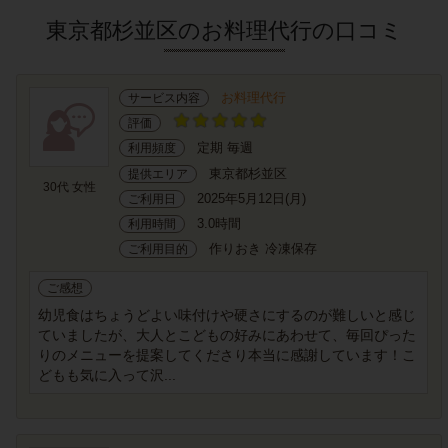
東京都杉並区のお料理代行の口コミ
お料理代行
サービス内容
評価
定期 毎週
利用頻度
東京都杉並区
提供エリア
30代 女性
2025年5月12日(月)
ご利用日
3.0時間
利用時間
作りおき 冷凍保存
ご利用目的
ご感想
幼児食はちょうどよい味付けや硬さにするのが難しいと感じ
ていましたが、大人とこどもの好みにあわせて、毎回ぴった
りのメニューを提案してくださり本当に感謝しています！こ
どもも気に入って沢...