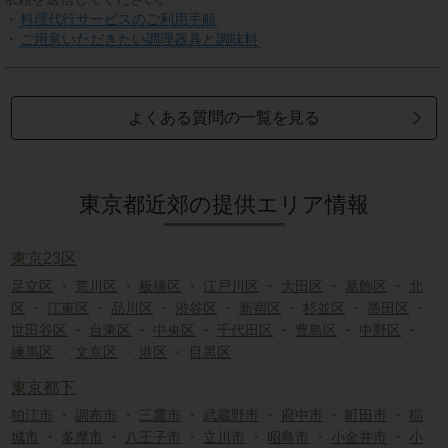
・
料理代行サービスのご利用手順
・
ご用意いただきたい調理器具と調味料
よくある質問の一覧を見る
東京都近郊の提供エリア情報
東京23区
足立区
・
荒川区
・
板橋区
・
江戸川区
・
大田区
・
葛飾区
・
北
区
・
江東区
・
品川区
・
渋谷区
・
新宿区
・
杉並区
・
墨田区
・
世田谷区
・
台東区
・
中央区
・
千代田区
・
豊島区
・
中野区
・
練馬区
・
文京区
・
港区
・
目黒区
東京都下
狛江市
・
調布市
・
三鷹市
・
武蔵野市
・
府中市
・
町田市
・
稲
城市
・
多摩市
・
八王子市
・
立川市
・
昭島市
・
小金井市
・
小