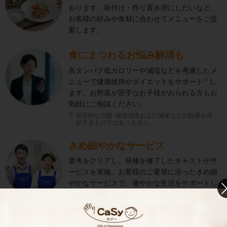
おります。味付け・作り置き用にしたいなど、
お客様の好みや食材に合わせてメニューをご提
案します。
食にまつわるお悩み解消も
高タンパク低カロリーや減塩などを考慮したメ
※
ニューで健康維持やダイエットをサポート
し
ます。お野菜が苦手なお子様がおられる方もお
気軽にご相談ください。
医学的な治療･健康増進および減量などの効果を保
証するものではありません。
きめ細やかなサービス
選考をクリアし、研修を修了したキャストがサ
ービスを実施。お客様のご要望に沿ったきめ細
やかなサービスで、健やかな生活をサポートし
ます。
お料理代行のサービス内容