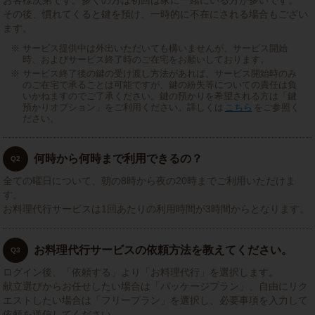
お客様次第です。多くの方は初回は家に一緒にいる方が多いです。
その後、慣れてくると鍵を預け、一時的に不在にされる場合もござい
ます。
サービス提供中は外出いただいても構いませんが、サービス開始
時、およびサービス終了時のご在宅をお願いしております。
サービス終了後の鍵の受け渡し方法があれば、サービス開始時のみ
のご在宅で承ることは可能ですが、鍵の紛失等についての責任は負
いかねますのでご了承ください。鍵の預かりを希望される方は「鍵
預かりオプション」をご利用ください。詳しくは
こちら
をご参照く
ださい。
何時から何時まで利用できるの？
Q2
全ての曜日について、朝の8時から夜の20時までご利用いただけま
す。
お料理代行サービスは1回あたりの利用時間が3時間からとなります。
お料理代行サービスの依頼方法を教えてください。
Q3
ログイン後、「依頼する」より「お料理代行」を選択します。
献立選びからお任せしたい場合は「パッケージプラン」、自由にリク
エストしたい場合は「フリープラン」を選択し、必要事項を入力して
依頼を送信してください。