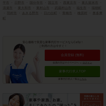
平市
・
日野市
・
国分寺市
・
国立市
・
西東京市
・
東久留米市
・
清瀬市
・
東大和市
・
東村山市
・
武蔵村山市
・
福生市
・
瑞穂町
・
羽村市
・
あきる野市
・
日の出町
・
青梅市
・
檜原村
・
奥多摩
町
安心価格で良質な家事代行サービスならCaSy！
ご利用の方は今すぐ！
会員登録 (無料)
会員の方はマイページへ
→
ログイン
家事代行求人TOP
家事代行求人一覧は
こちら