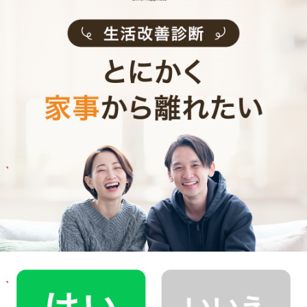
お料理代行のサービス料金
ご利用者インタビュー
Customer Interview
お料理
M.K.さん
30代 共働き 子育て中
子どもとコミュニケーションをとる時間が増え
ました！
記事全文を見る
お料理
A.T.さん
30代 共働き 育児休暇中