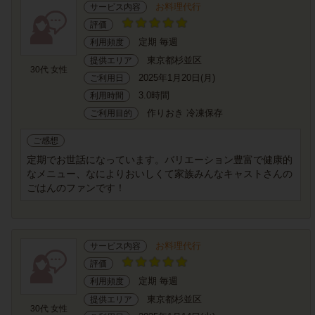
お料理代行
サービス内容
評価
定期 毎週
利用頻度
東京都杉並区
提供エリア
30代 女性
2025年1月20日(月)
ご利用日
3.0時間
利用時間
作りおき 冷凍保存
ご利用目的
ご感想
定期でお世話になっています。バリエーション豊富で健康的
なメニュー、なによりおいしくて家族みんなキャストさんの
ごはんのファンです！
お料理代行
サービス内容
評価
定期 毎週
利用頻度
東京都杉並区
提供エリア
30代 女性