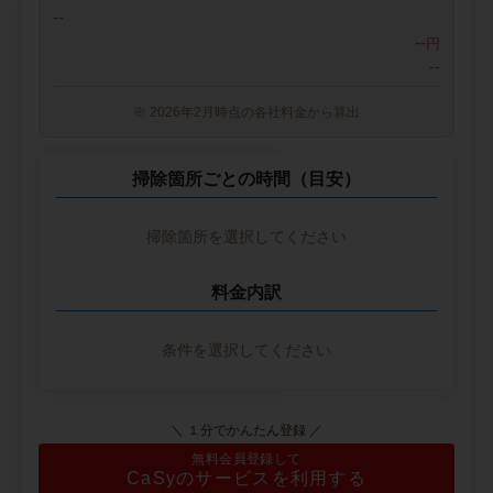
--
--
円
--
※ 2026年2月時点の各社料金から算出
掃除箇所ごとの時間（目安）
掃除箇所を選択してください
料金内訳
条件を選択してください
＼ １分でかんたん登録 ／
無料会員登録して
CaSyのサービスを利用する