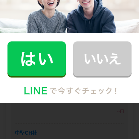
お見積り内容
0
ご利用時間
時間
0
料金（税込・交通費込）
円
--
他社との比較
業界大手B社
--
--
円
--
中堅CH社