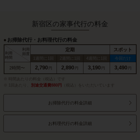
新宿区の家事代行の料金
お掃除代行・お料理代行の料金
定期
スポット
利用
利用
頻度
時間
1週間に1回
2週間に1回
4週間に1回
今回だけ
2,790
2,890
3,190
3,490
2時間〜
円
円
円
円
時間あたりの料金（税込）です
1回あたり、
別途交通費880円
（税込）をいただいています
お掃除代行の料金詳細
お料理代行の料金詳細