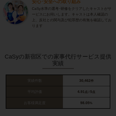
安心･安全への取り組み
CaSy水準の選考･研修をクリアしたキャストがサ
ービスにお伺いします。キャストは本人確認の
上、反社との関与及び犯罪歴の有無を確認してお
ります
CaSyの新宿区での家事代行サービス提供
実績
実績件数
30,462
件
平均評価
4.91
5
点 /
点
お客様満足度
98.05
%