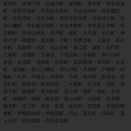
愛住町・赤城下町・赤城元町・揚場町・荒木町・市谷加賀
町・市谷甲良町・市谷砂土原町・市谷左内町・市谷鷹匠
町・市谷田町・市谷台町・市谷長延寺町・市谷仲之町・市
谷八幡町・市谷船河原町・市谷本村町・市谷薬王寺町・市
谷柳町・市谷山伏町・岩戸町・榎町・大久保・改代町・神
楽河岸・神楽坂・霞岳町・片町・歌舞伎町・上落合・喜久
井町・北新宿・北町・北山伏町・細工町・坂町・左門町・
三栄町・信濃町・下落合・下宮比町・白銀町・新小川町・
新宿・水道町・須賀町・住吉町・高田馬場・箪笥町・大京
町・築地町・筑土八幡町・津久戸町・天神町・戸塚町・内
藤町・中井・中落合・中里町・中町・納戸町・西落合・西
五軒町・西新宿・西早稲田・二十騎町・払方町・原町・馬
場下町・東榎町・東五軒町・百人町・袋町・舟町・弁天
町・南榎町・南町・南元町・南山伏町・山吹町・矢来町・
横寺町・余丁町・四谷・若葉・若松町・若宮町・早稲田鶴
巻町・早稲田南町・早稲田町・戸山・富久町・河田町・霞
ヶ丘町・四谷坂町・四谷本塩町