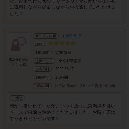
た。家事代行も初めてで掃除の手際も分からない私
に説明しながら提案しながらお掃除していただけま
した☺️
お掃除代行
サービス内容
評価
定期 毎週
利用頻度
東京都新宿区
東京都新宿区
提供エリア
50代
女性
2025-06-17
ご利用日
1.0時間
利用時間
トイレ 洗面所 リビング 廊下 その他
掃除場所
ご感想
朝から暑い日でしたが、いつも通り元気満点＆良い
ペースで掃除を進めてくださいました。お陰で家は
すっきりピカピカです✨