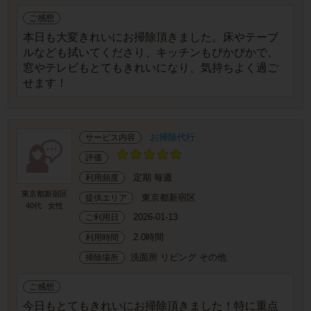
ご感想
本日も大変きれいにお掃除頂きました。床やテーブ
ルなども拭いてくださり、キッチンもぴかぴかで、
窓やテレビもとてもきれいになり、気持ちよく過ご
せます！
お掃除代行
サービス内容
評価
定期 毎週
利用頻度
東京都新宿区
東京都新宿区
提供エリア
40代
女性
2026-01-13
ご利用日
2.0時間
利用時間
洗面所 リビング その他
掃除場所
ご感想
今日もとてもきれいにお掃除頂きました！特に重点