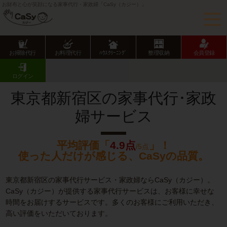
お財布と心が笑顔になる家事代行・家政婦「CaSy（カジー）」
お掃除代行
お料理代行
ﾊｳｽｸﾘｰﾆﾝｸﾞ
整理収納
会員登録
CaSy TOP
東京都の家事代行サービス
東京23区の家事代行サービス
新宿区の家事代行･家政婦サービス
ログイン
東京都新宿区の家事代行･家政
婦サービス
平均評価「
4.9点
」！
/5点
使った人だけが感じる、CaSyの品質。
東京都新宿区の家事代行サービス・家政婦ならCaSy（カジー）。
CaSy（カジー）が提供する家事代行サービスは、お客様に幸せな
時間をお届けするサービスです。多くのお客様にご利用いただき、
高い評価をいただいております。