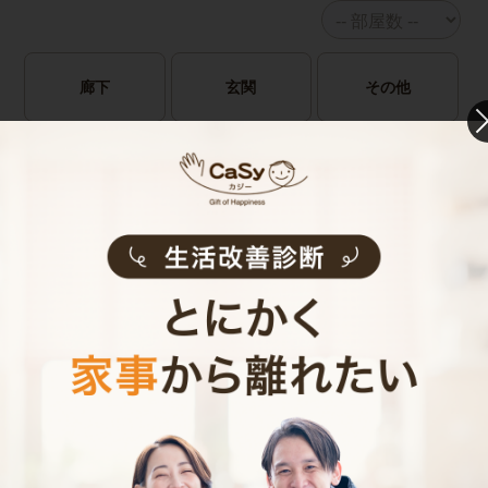
廊下
玄関
その他
有料オプション
（任意）
鍵預かりオプション
鍵預かりオプション
(bitlock)
(物理キー)
※定期のみ
キャストの指名