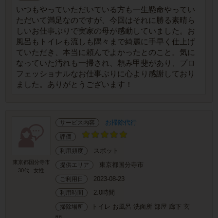
いつもやっていただいている方も一生懸命やってい
ただいて満足なのですが、今回はそれに勝る素晴ら
しいお仕事ぶりで実家の母が感動していました。お
風呂もトイレも流しも隅々まで綺麗に手早く仕上げ
ていただき、本当に頼んでよかったとのこと。気に
なっていた汚れも一掃され、頼み甲斐があり、プロ
フェッショナルなお仕事ぶりに心より感謝しており
ました。ありがとうございます！
お掃除代行
サービス内容
評価
スポット
利用頻度
東京都国分寺市
東京都国分寺市
提供エリア
30代
女性
2023-08-23
ご利用日
2.0時間
利用時間
トイレ お風呂 洗面所 部屋 廊下 玄
掃除場所