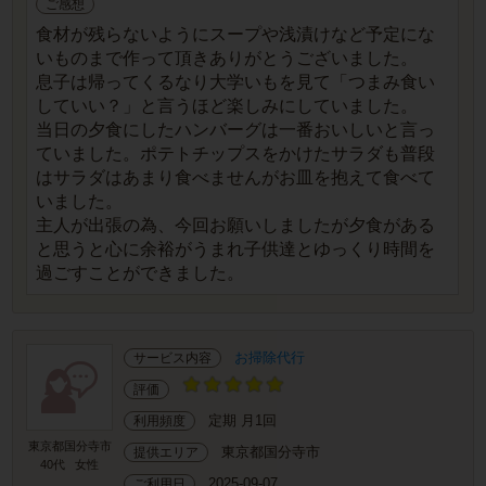
ご感想
食材が残らないようにスープや浅漬けなど予定にな
いものまで作って頂きありがとうございました。
息子は帰ってくるなり大学いもを見て「つまみ食い
していい？」と言うほど楽しみにしていました。
当日の夕食にしたハンバーグは一番おいしいと言っ
ていました。ポテトチップスをかけたサラダも普段
はサラダはあまり食べませんがお皿を抱えて食べて
いました。
主人が出張の為、今回お願いしましたが夕食がある
と思うと心に余裕がうまれ子供達とゆっくり時間を
過ごすことができました。
お掃除代行
サービス内容
評価
定期 月1回
利用頻度
東京都国分寺市
東京都国分寺市
提供エリア
40代
女性
2025-09-07
ご利用日