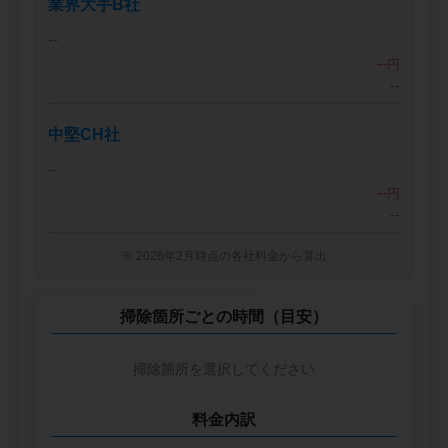
業界大手B社
--
--
円
--
中堅CH社
--
--
円
--
※ 2026年2月時点の各社料金から算出
掃除箇所ごとの時間（目安）
掃除箇所を選択してください
料金内訳