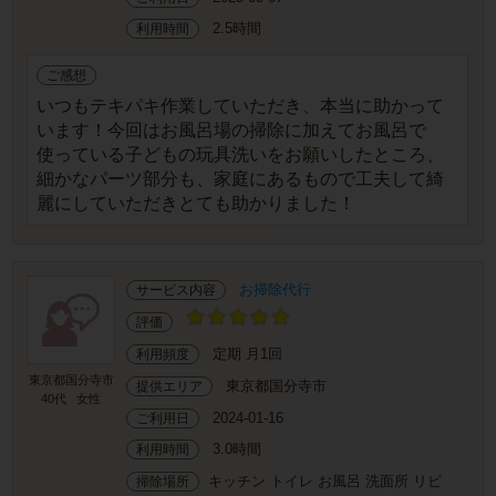
2.5時間
利用時間
ご感想
いつもテキパキ作業していただき、本当に助かって
います！今回はお風呂場の掃除に加えてお風呂で
使っている子どもの玩具洗いをお願いしたところ、
細かなパーツ部分も、家庭にあるもので工夫して綺
麗にしていただきとても助かりました！
お掃除代行
サービス内容
評価
定期 月1回
利用頻度
東京都国分寺市
東京都国分寺市
提供エリア
40代
女性
2024-01-16
ご利用日
3.0時間
利用時間
キッチン トイレ お風呂 洗面所 リビ
掃除場所