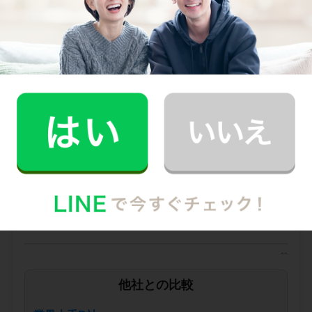
キャストの指名
お見積り内容
0
ご利用時間
時間
0
料金（税込・交通費込）
円
--
他社との比較