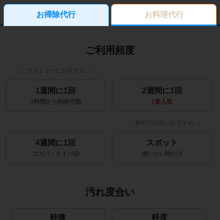
お掃除代行
お料理代行
ご利用頻度
1週間に1回
2週間に1回
1時間から利用可能
1番人気
4週間に1回
スポット
コスパ・タイパ◎
使いたい時だけ
汚れ度合い
軽微
軽度