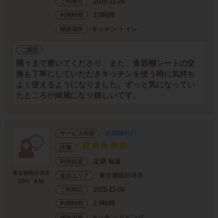
2025-11-26
ご利用日
2.0時間
利用時間
キッチン トイレ
掃除場所
ご感想
隅々まで磨いてくださり、また、食器棚シートの交
換も丁寧にしていただきキッチンを使う時に気持ち
よく使えるようになりました。ずっと気になってい
たところが綺麗になり嬉しいです。
お掃除代行
サービス内容
評価
定期 毎週
利用頻度
東京都国分寺市
東京都国分寺市
提供エリア
20代
女性
2025-11-04
ご利用日
2.0時間
利用時間
キッチン リビング
掃除場所