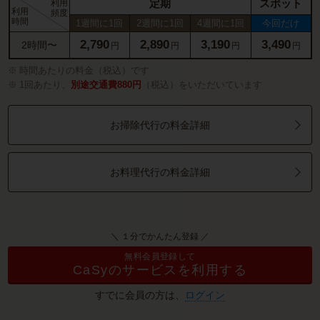
定期
スポット
利用
利用
頻度
時間
1週間に1回
2週間に1回
4週間に1回
今回だけ
2,790
2,890
3,190
3,490
2時間〜
円
円
円
円
時間あたりの料金（税込）です
1回あたり、
別途交通費880円
（税込）をいただいています
お掃除代行の料金詳細
お料理代行の料金詳細
＼ １分でかんたん登録 ／
無料会員登録して
CaSyのサービスを利用する
すでに会員の方は、
ログイン