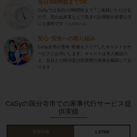
当日3時間前までOK
※
CaSyでは当日の3時間前まで
ご依頼いただける
ので、思わぬ来客などで急ぎのお掃除が必要な方
にも便利です
※お掃除のみ
安心･安全への取り組み
CaSy水準の選考･研修をクリアしたキャストがサ
ービスにお伺いします。キャストは本人確認の
上、反社との関与及び犯罪歴の有無を確認してお
ります
CaSyの国分寺市での家事代行サービス提
供実績
実績件数
1,976
件