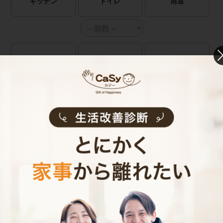
キッチン
トイレ
浴室
洗面所
リビング
個室
廊下
玄関
その他
有料オプション
（任意）
鍵預かりオプション
鍵預かりオプション
(bitlock)
(物理キー)
※定期のみ