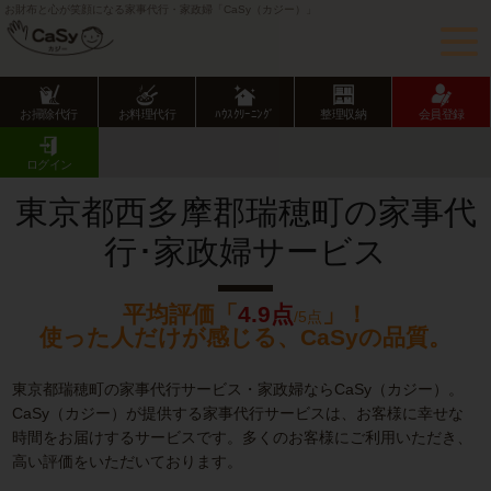
お財布と心が笑顔になる家事代行・家政婦「CaSy（カジー）」
お掃除代行
お料理代行
ﾊｳｽｸﾘｰﾆﾝｸﾞ
整理収納
会員登録
CaSy TOP
東京都の家事代行サービス
東京都下の家事代行サービス
瑞穂町の家事代行･家政婦サービス
ログイン
東京都西多摩郡瑞穂町の家事代
行･家政婦サービス
平均評価「
4.9点
」！
/5点
使った人だけが感じる、CaSyの品質。
東京都瑞穂町の家事代行サービス・家政婦ならCaSy（カジー）。
CaSy（カジー）が提供する家事代行サービスは、お客様に幸せな
時間をお届けするサービスです。多くのお客様にご利用いただき、
高い評価をいただいております。