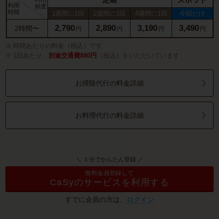
利用
頻度
時間
1週間に1回
2週間に1回
4週間に1回
今回だけ
2,790
2,890
3,190
3,490
2時間〜
円
円
円
円
時間あたりの料金（税込）です
1回あたり、
別途交通費880円
（税込）をいただいています
お掃除代行の料金詳細
お料理代行の料金詳細
＼ １分でかんたん登録 ／
無料会員登録して
CaSyのサービスを利用する
すでに会員の方は、
ログイン