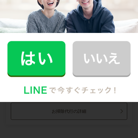
掃除箇所ごとの時間（目安）
掃除箇所を選択してください
料金内訳
条件を選択してください
＼ １分でかんたん登録 ／
無料会員登録して
CaSyのサービスを利用する
すでに会員の方は、
ログイン
お掃除代行の詳細