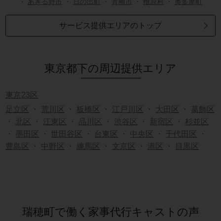
・
あきる野市
・
日の出町
・
青梅市
・
檜原村
・
奥多摩町
サービス提供エリアのトップ
東京都下の周辺提供エリア
東京23区
足立区
・
荒川区
・
板橋区
・
江戸川区
・
大田区
・
葛飾区
・
北区
・
江東区
・
品川区
・
渋谷区
・
新宿区
・
杉並区
・
墨田区
・
世田谷区
・
台東区
・
中央区
・
千代田区
・
豊島区
・
中野区
・
練馬区
・
文京区
・
港区
・
目黒区
瑞穂町で働く家事代行キャストの声