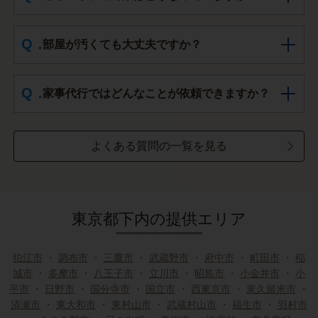
部屋が汚くても大丈夫ですか？
家事代行ではどんなことが依頼できますか？
よくある質問の一覧を見る
東京都下内の提供エリア
狛江市
・
調布市
・
三鷹市
・
武蔵野市
・
府中市
・
町田市
・
稲
城市
・
多摩市
・
八王子市
・
立川市
・
昭島市
・
小金井市
・
小
平市
・
日野市
・
国分寺市
・
国立市
・
西東京市
・
東久留米市
・
清瀬市
・
東大和市
・
東村山市
・
武蔵村山市
・
福生市
・
羽村市