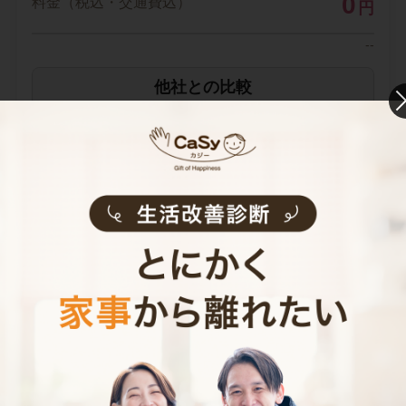
0
料金（税込・交通費込）
円
--
他社との比較
業界大手B社
--
--
円
--
中堅CH社
--
--
円
--
※ 2026年2月時点の各社料金から算出