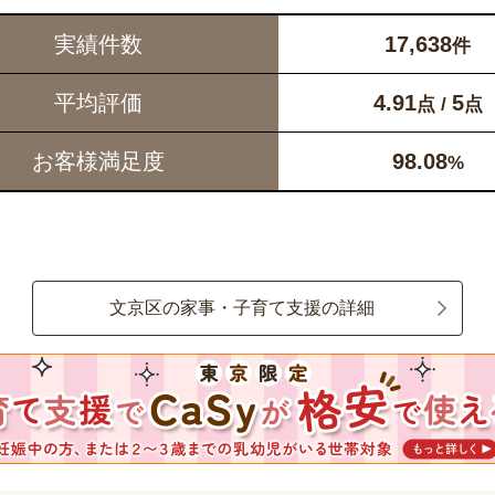
実績件数
17,638
件
平均評価
4.91
5
点 /
点
お客様満足度
98.08
%
文京区の家事・子育て支援の詳細