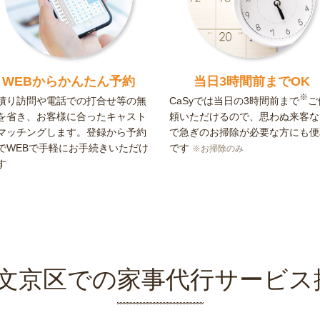
WEBからかんたん予約
当日3時間前までOK
※
積り訪問や電話での打合せ等の無
CaSyでは当日の3時間前まで
ご
を省き、お客様に合ったキャスト
頼いただけるので、思わぬ来客な
マッチングします。登録から予約
で急ぎのお掃除が必要な方にも便
でWEBで手軽にお手続きいただけ
です
※お掃除のみ
す
yの文京区での家事代行サービス