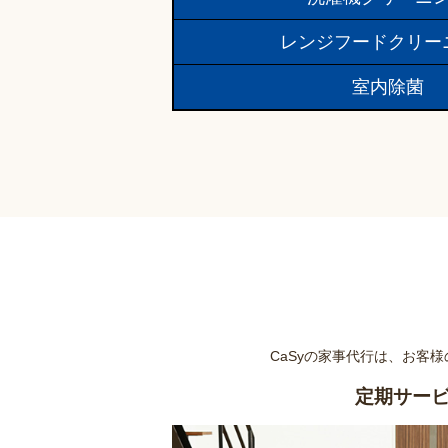
レンジフードクリー
室内除菌
CaSyの家事代行は、お客
定期サー