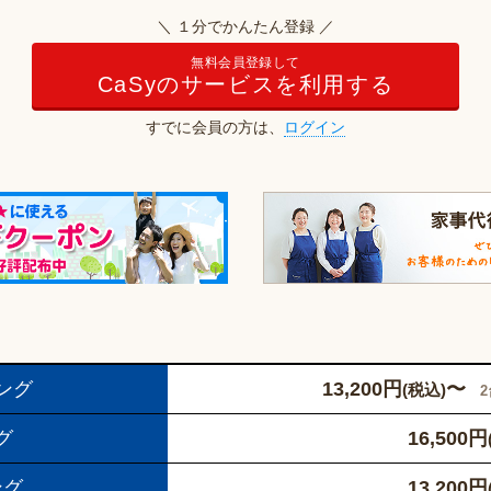
＼ １分でかんたん登録 ／
無料会員登録して
CaSyのサービスを利用する
すでに会員の方は、
ログイン
ング
13,200
円
〜
(税込)
グ
16,500
円
ング
13,200
円