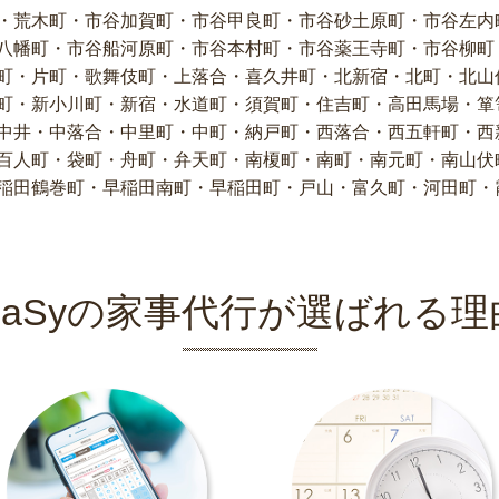
・荒木町・市谷加賀町・市谷甲良町・市谷砂土原町・市谷左内
八幡町・市谷船河原町・市谷本村町・市谷薬王寺町・市谷柳町
町・片町・歌舞伎町・上落合・喜久井町・北新宿・北町・北山
町・新小川町・新宿・水道町・須賀町・住吉町・高田馬場・箪
中井・中落合・中里町・中町・納戸町・西落合・西五軒町・西
百人町・袋町・舟町・弁天町・南榎町・南町・南元町・南山伏
稲田鶴巻町・早稲田南町・早稲田町・戸山・富久町・河田町・
CaSyの家事代行が選ばれる理